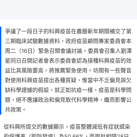
爭議了一段日子的科興疫苗在農曆新年期間補交了第
三期臨床試驗數據資料，政府疫苗顧問專家委員會本
周二（16日）緊急召開會議討論。委員會召集人劉澤
星同日召開記者會表示委員會認為接種科興疫苗的效
益比其風險要高，將推薦緊急使用。坊間有一些聲音
對使用科興疫苗提出各種質疑，惟當中不乏偏見與欠
缺科學證據的假設。就正如抗疫一樣，疫苗是科學問
題，絕不應讓政治和偏見取代科學精神，繼而影響公
共政策。
從科興所提交的數據顯示，疫苗整體減低有症狀感染
的保護率（即防發病）為50.66%，而兩針相隔28日