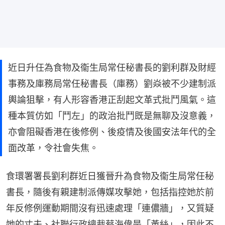
近日升任為食物及衞生局常任秘書長的劉利群及財經
事務及庫務局常任秘書長（庫務）劉焱被不少建制派
輿論狙擊，有人形容香港正刮起文革式批鬥風氣。這
種本質仿如「鬥左」的政治批鬥既是無聊及沒意義，
亦會阻礙香港在後修例、後疫情及後國安法年代的全
面改革，令社會失焦。
食環署署長劉利群近日獲晉升為食物及衞生局常任秘
書長，隨後有親建制派傳媒攻擊她，包括指控她於前
年反修例運動期間沒有迅速處理「連儂牆」，又質疑
她的丈夫、社聯行政總裁蔡海偉是「黃絲」，因此不