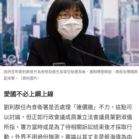
政府宣布劉利群晉升為食物及衞生局常任秘書長後，建制陣營群組、網頁及傳媒群
起攻擊。（資料圖片）
愛國不必上綱上線
劉利群任內食衛署是否處理「連儂牆」不力，這點可
以討論，但正如行政會議成員兼立法會議員葉劉淑儀
所指，署方當時或是為了待相關訴訟結束後才採取行
動，外界不用過份揣測。輿論以其丈夫是蔡海偉為由