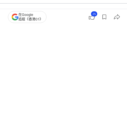
25
在Google
追蹤《香港01》
港聞
政情
港府：反華組織及外國媒體誤導公眾及
為黎智英洗白 須予強烈譴責
撰文：
蕭通
出版：
2026-05-01 04:56
更新：
2026-05-01 04:56