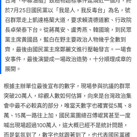
台灣「中聯油脂」致癌物超標事件延燒近一個月，終
於7月25日國民黨以「我是人，我反毒台」為名，號
召群眾走上凱達格蘭大道，要求賴清德道歉、行政院
長卓榮泰下台。從蔣萬安、盧秀燕、韓國瑜，到民眾
黨主席黃國昌，藍白在野主要政治人物幾乎全數到
齊，最後由國民黨主席鄭麗文進行壓軸發言。一場食
安事件，最後演變成一場政治造勢，十分順理成章的
展開。
根據主辦單位最後宣布的數字，現場參與抗議的群眾
突破20萬人，綜觀人數如何估算，向來是台灣政治集
會中最不必較真的部分，唯當天數字也確實從5萬、8
萬、15萬一路往上加，國民黨團總召傅崐萁甚至一度
喊出現場超過100萬人，這大概已經不是統計問題，
而是氣氛到了，數字也就跟著到了，也代表國民黨確