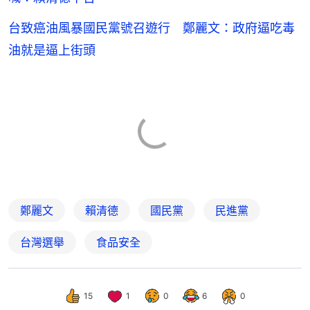
台致癌油風暴國民黨號召遊行 鄭麗文：政府逼吃毒
油就是逼上街頭
鄭麗文
賴清德
國民黨
民進黨
台灣選舉
食品安全
15
1
0
6
0