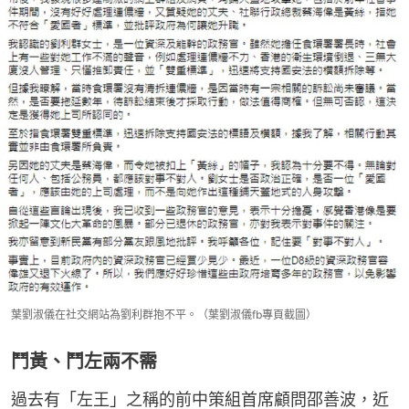
葉劉淑儀在社交網站為劉利群抱不平。（葉劉淑儀fb專頁截圖）
鬥黃、鬥左兩不需
過去有「左王」之稱的前中策組首席顧問邵善波，近