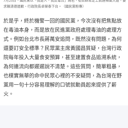
7月25日，國民黨以「我是人，我反毒台」為名，號召群眾走上凱達格蘭大道，要
求賴清德道歉、行政院長卓榮泰下台。（國民黨粉專）
於是乎，終於機警一回的國民黨，今次沒有把焦點放
在毒油本身，而是放在民進黨政府處理毒油的處理方
式。例如台北市長蔣萬安追問，既然沒有問題，為何
還要訂安全標準？民眾黨主席黃國昌質疑，台灣行政
院每年投入大量食安預算，甚至建置食品追溯系統，
為何連流向都遲遲說不清楚。這些質問，簡單粗暴，
也樸實無華的命中民眾心裡的不安疑問，為台灣在野
黨用一句十分容易理解的口號就動員起來提供了薪
火。