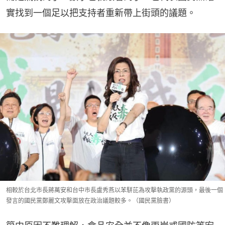
實找到一個足以把支持者重新帶上街頭的議題。
相較於台北市長蔣萬安和台中市長盧秀燕以苯駢芘為攻擊執政黨的源頭，最後一個
發言的國民黨鄭麗文攻擊面放在政治議題較多。（國民黨臉書）