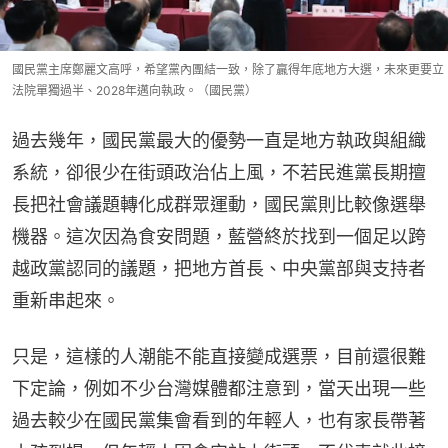
國民黨主席鄭麗文高呼，希望黨內團結一致，除了贏得年底地方大選，未來更要立
法院單獨過半、2028年邁向執政。（國民黨）
過去幾年，國民黨最大的優勢一直是地方執政與組織
系統，卻很少在街頭政治佔上風，不若民進黨長期擅
長把社會議題轉化成群眾運動，國民黨則比較像選舉
機器。這次因為食安問題，藍營終於找到一個足以跨
越政黨認同的議題，把地方首長、中央黨部與支持者
重新串起來。
只是，這樣的人潮能不能直接變成選票，目前還很難
下定論，例如不少台灣媒體都注意到，當天出現一些
過去較少在國民黨集會看到的年輕人，也有家長帶著