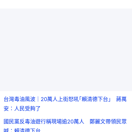
台灣毒油風波｜20萬人上街怒吼｢賴清德下台｣ 蔣萬
安：人民受夠了
國民黨反毒油遊行稱現場逾20萬人 鄭麗文帶領民眾
喊：賴清德下台