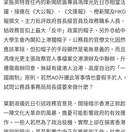
梁振英特首任內的新聞統籌專員馮煒光近日亦相當活
躍，接連在《大公報》、《文匯報》、橙新聞及HKG
報撰文，主力批評政府首長級官員及政務職系人員，
給政務官扣上最大「反中」政黨的帽子，另外亦給中
大學生會內閣扣上港獨帽子。公務員的官僚文化固然
應該革除，但扣帽子的手段顯然是毫無意義的。而且
馮煒光更主張政務官人事檔案交港澳辦及中聯辦，升
遷需兩辦同意，無疑有違港人治港、高度自治的「一
國兩制」原則。若然AO升遷此等事情也要假手於人，
試問公務員事務局局長還要來做什麼？
葉劉淑儀近日引述政務官意見，間接暗示香港正掀起
一陣文化大革命的風暴，擔憂可能影響政府的有效運
作。一些人若然為了政治投機，實際上卻在損害香港
政府的管治，甚至影響中央正在推進的工作，社會必