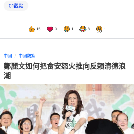
01觀點
15
0
1
8
1
中國
中國觀察
鄭麗文如何把食安怒火推向反賴清德浪
潮