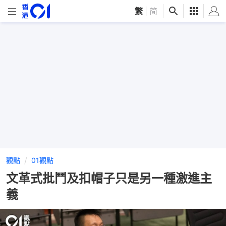
繁
|
简
觀點
01觀點
文革式批鬥及扣帽子只是另一種激進主
義