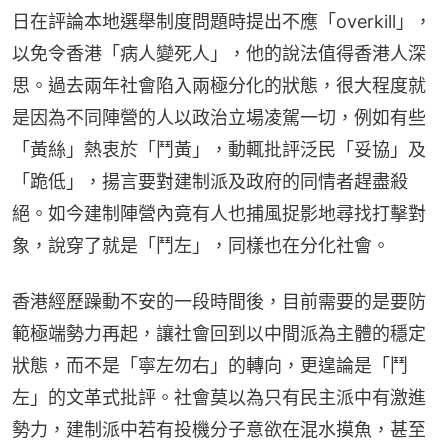
日在評論本地選舉制度問題時提出不應「overkill」，
以免令香港「病人變死人」，他的說法值得香港人深
思。過去兩年社會陷入兩極分化的狀態，很大程度就
是因為不同陣營的人以政治立場凌駕一切，例如有些
「黃絲」熱衷於「鬥黃」，動輒批評泛民「妥協」及
「跪低」，揚言要對建制派及政府的同情者趕盡殺
絕。如今建制陣營內竟有人也捕風捉影地尋找打擊對
象，說穿了就是「鬥左」，同樣也在分化社會。
香港經歷躁動不安的一段時間後，目前需要的是要防
範極端勢力再起，讓社會回到以中間派為主體的穩定
狀態，而不是「寧左勿右」的轉向，更遑論是「鬥
左」的文革式批評。社會莫以為只有民主派中有激進
勢力，建制派中若有投機分子意欲在混水摸魚，甚至