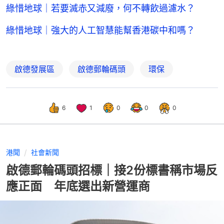
綠惜地球｜若要滅赤又減廢，何不轉飲過濾水？
綠惜地球｜強大的人工智慧能幫香港碳中和嗎？
啟德發展區
啟德郵輪碼頭
環保
6
1
0
0
0
港聞
社會新聞
啟德郵輪碼頭招標｜接2份標書稱市場反
應正面 年底選出新營運商