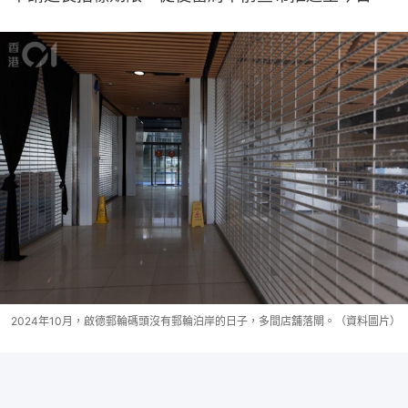
2024年10月，啟德郵輪碼頭沒有郵輪泊岸的日子，多間店舖落閘。（資料圖片）