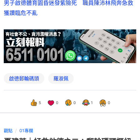
男子啟德體育園昏迷發紫險死 職員陳沛林飛奔急救
獲讚臨危不亂
啟德郵輪碼頭
羅淑佩
5
0
0
1
0
觀點
01專欄