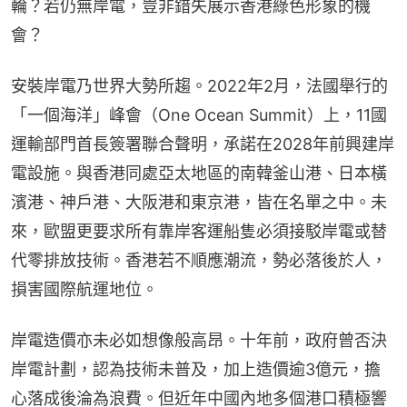
輪？若仍無岸電，豈非錯失展示香港綠色形象的機
會？
安裝岸電乃世界大勢所趨。2022年2月，法國舉行的
「一個海洋」峰會（One Ocean Summit）上，11國
運輸部門首長簽署聯合聲明，承諾在2028年前興建岸
電設施。與香港同處亞太地區的南韓釜山港、日本橫
濱港、神戶港、大阪港和東京港，皆在名單之中。未
來，歐盟更要求所有靠岸客運船隻必須接駁岸電或替
代零排放技術。香港若不順應潮流，勢必落後於人，
損害國際航運地位。
岸電造價亦未必如想像般高昂。十年前，政府曾否決
岸電計劃，認為技術未普及，加上造價逾3億元，擔
心落成後淪為浪費。但近年中國內地多個港口積極響