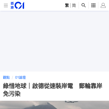
繁
|
简
觀點
01論壇
綠惜地球｜啟德從速裝岸電 郵輪靠岸
免污染