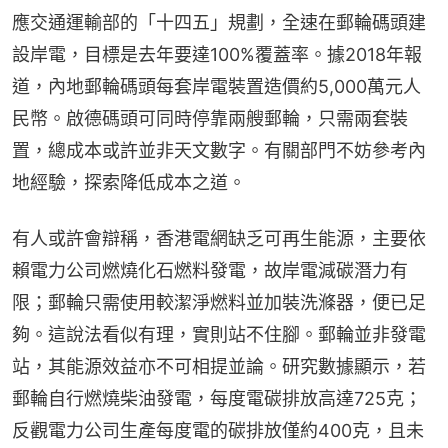
應交通運輸部的「十四五」規劃，全速在郵輪碼頭建
設岸電，目標是去年要達100%覆蓋率。據2018年報
道，內地郵輪碼頭每套岸電裝置造價約5,000萬元人
民幣。啟德碼頭可同時停靠兩艘郵輪，只需兩套裝
置，總成本或許並非天文數字。有關部門不妨參考內
地經驗，探索降低成本之道。
有人或許會辯稱，香港電網缺乏可再生能源，主要依
賴電力公司燃燒化石燃料發電，故岸電減碳潛力有
限；郵輪只需使用較潔淨燃料並加裝洗滌器，便已足
夠。這說法看似有理，實則站不住腳。郵輪並非發電
站，其能源效益亦不可相提並論。研究數據顯示，若
郵輪自行燃燒柴油發電，每度電碳排放高達725克；
反觀電力公司生產每度電的碳排放僅約400克，且未