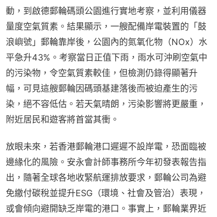
動，到啟德郵輪碼頭公園進行實地考察，並利用儀器
量度空氣質素。結果顯示，一艘配備岸電裝置的「鼓
浪嶼號」郵輪靠岸後，公園內的氮氧化物（NOx）水
平急升43%。考察當日正值下雨，雨水可沖刷空氣中
的污染物，令空氣質素較佳，但檢測仍錄得顯著升
幅，可見這艘郵輪因碼頭基建落後而被迫產生的污
染，絕不容低估。若天氣晴朗，污染影響將更嚴重，
附近居民和遊客將首當其衝。
放眼未來，若香港郵輪港口遲遲不設岸電，恐面臨被
邊緣化的風險。安永會計師事務所今年初發表報告指
出，隨著全球各地收緊航運排放要求，郵輪公司為避
免繳付碳稅並提升ESG（環境、社會及管治）表現，
或會傾向避開缺乏岸電的港口。事實上，郵輪業界近