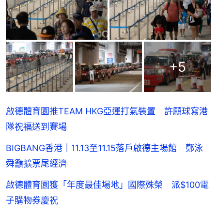
+
5
啟德體育園推TEAM HKG亞運打氣裝置 許願球寫港
隊祝福送到賽場
BIGBANG香港｜11.13至11.15落戶啟德主場館 鄭泳
舜籲擴票尾經濟
啟德體育園獲「年度最佳場地」國際殊榮 派$100電
子購物券慶祝