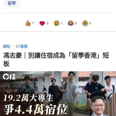
留學
7
0
1
0
0
觀點
01專欄
馮志豪｜別讓住宿成為「留學香港」短
板