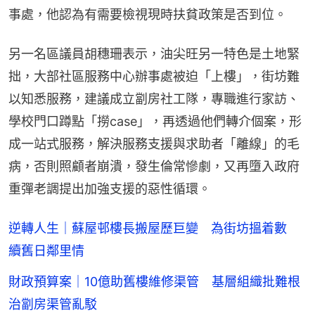
事處，他認為有需要檢視現時扶貧政策是否到位。
另一名區議員胡穗珊表示，油尖旺另一特色是土地緊
拙，大部社區服務中心辦事處被迫「上樓」，街坊難
以知悉服務，建議成立劏房社工隊，專職進行家訪、
學校門口蹲點「撈case」，再透過他們轉介個案，形
成一站式服務，解決服務支援與求助者「離線」的毛
病，否則照顧者崩潰，發生倫常慘劇，又再墮入政府
重彈老調提出加強支援的惡性循環。
逆轉人生｜蘇屋邨樓長搬屋歷巨變 為街坊搵着數
續舊日鄰里情
財政預算案｜10億助舊樓維修渠管 基層組織批難根
治劏房渠管亂駁