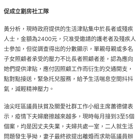
促成立劏房社工隊
黃分析，現時政府提供的生活津貼集中於長者或殘疾
人士，金額為2400元，只准受邀請的護老者及殘疾人
士參加，但從調查得出的分數顯示，單親母親或多名
子女照顧者承受的壓力不比長者照顧者差，認為應向
她們提供津貼，應付因照顧工作而衍生的交通開支，
點對點接送，緊急托兒服務，給予生活喘息空間抖抖
氣，減輕精神壓力。
油尖旺區議員扶貧及關愛社群工作小組主席蕭德健表
示，疫情下夫婦磨擦越來越多，現時每月接到3至5個
個案，均是因丈夫失業，夫婦共處一室，二人就生活
問題發生爭拗，妻子最終欲提出離婚而求助區議員辦