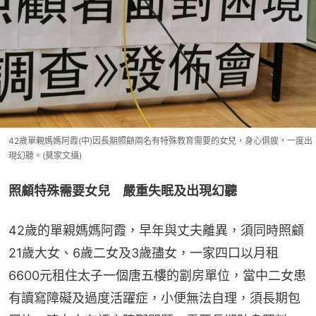
42歲單親媽媽阿霞(中)因長期照顧兩名有特殊教育需要的女兒，身心俱疲，一度出
現幻聽。(莫家文攝)
照顧特殊需要女兒　嚴重失眠及出現幻聽
42歲的單親媽媽阿霞，早年與丈夫離異，須同時照顧
21歲大女、6歲二女及3歲孻女，一家四口以月租
6600元租住太子一個唐五樓的劏房單位，當中二女患
有讀寫障礙及過度活躍症，小便無法自理，須長期包