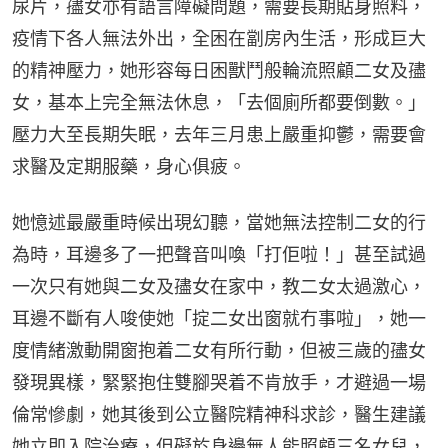
尿片，孻女亦有語言障礙問題，需要長期貼身照料，
疫情下各人無法外出，全困在劏房內生活，形成巨大
的精神壓力，她形容每日困獸鬥般輪流照顧二女及孻
女，基本上完全無法休息，「去個廁所都要倒數。」
壓力大至長期失眠，去年三月患上嚴重抑鬱，需要會
求醫及定期服藥，身心俱疲。
她憶述最嚴重時候出現幻聽，當她無法控制二女的行
為時，耳邊多了一把聲音叫喚「打佢啦！」甚至試過
一次只有她與二女及孻女在家中，教二女太過激心，
耳邊不斷有人唆使她「掟二女出窗就冇事啦」，她一
度情緒激動開窗抱着二女有所行動，但被三歲的孻女
發現異樣，緊緊抱住雙腳哭着不肯放手，才避過一場
倫常慘劇，她其後到公立醫院精神科求診，醫生建議
她立即入院治療，但礙於身邊無人能照顧三名女兒，