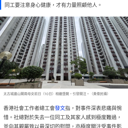
同工要注意身心健康，才有力量照顧他人。
太古城廬山閣兩母女前日（10日）相繼墮斃，引發關注。（黃偉民攝）
香港社會工作者總工會
發文
指，對事件深表悲痛與惋
惜。社總對於失去一位同工及其家人感到極度難過，
並向其親屬致以最深切的慰問，亦極度關注受事件影