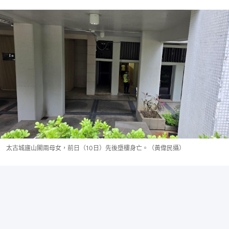
太古城廬山閣兩母女，前日（10日）先後墮樓身亡。（黃偉民攝）