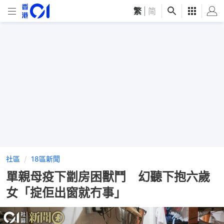
繁
|
简
社區
18區新聞
單親母疫下劏房困獸鬥 幻聽下抱六歲
女「掟佢出窗就冇事」