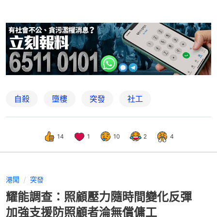
自殺
墮樓
突發
社工
14
1
10
2
4
港聞
突發
耀能調查：照顧壓力隨時間變化反彈
加強支援防照顧者淪無償傭工