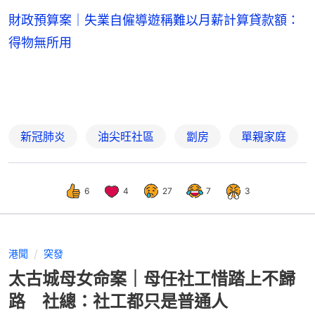
財政預算案｜失業自僱導遊稱難以月薪計算貸款額：
得物無所用
新冠肺炎
油尖旺社區
劏房
單親家庭
6
4
27
7
3
港聞
突發
太古城母女命案｜母任社工惜踏上不歸
路 社總：社工都只是普通人