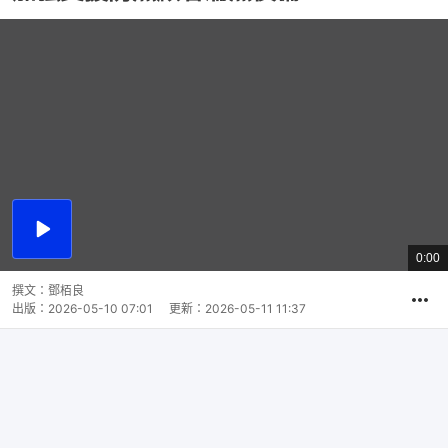
播
放
0:00
總
影
共
片
時
撰文：
鄧栢良
間
出版：
2026-05-10 07:01
更新：
2026-05-11 11:37