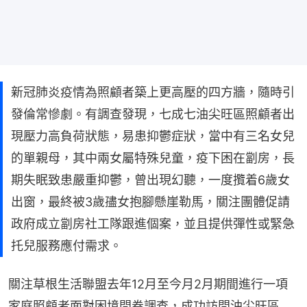
新冠肺炎疫情為照顧者築上更高壓的四方牆，隨時引
發倫常慘劇。有調查發現，七成七油尖旺區照顧者出
現壓力高負荷狀態，易患抑鬱症狀，當中有三名女兒
的單親母，其中兩女屬特殊兒童，疫下困在劏房，長
期失眠致患嚴重抑鬱，曾出現幻聽，一度攬着6歲女
出窗，最終被3歲孻女抱腳懸崖勒馬，關注團體促請
政府成立劏房社工隊跟進個案，並且提供彈性或緊急
托兒服務應付需求。
關注草根生活聯盟去年12月至今月2月期間進行一項
家庭照顧者面對困境問卷調查，成功訪問油尖旺區