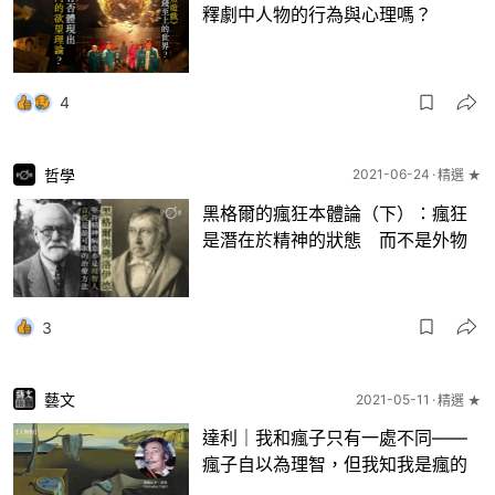
釋劇中人物的行為與心理嗎？
4
哲學
2021-06-24
精選 ★
黑格爾的瘋狂本體論（下）：瘋狂
是潛在於精神的狀態 而不是外物
3
藝文
2021-05-11
精選 ★
達利｜我和瘋子只有一處不同——
瘋子自以為理智，但我知我是瘋的