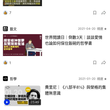
7
藝文
2021-04-20
精選 ★
世界閱讀日｜倒數3天｜談談愛情
也論如何保住飯碗的哲學書
1
哲學
2021-01-20
精選 ★
費里尼｜《八部半8½》與榮格的集
體無意識
05:45