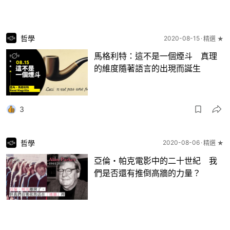
哲學
2020-08-15
精選 ★
馬格利特：這不是一個煙斗 真理
的維度隨著語言的出現而誕生
3
哲學
2020-08-06
精選 ★
亞倫・帕克電影中的二十世紀 我
們是否還有推倒高牆的力量？