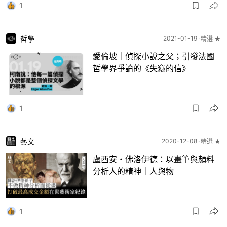
1
哲學
2021-01-19
精選 ★
愛倫坡｜偵探小說之父；引發法國
哲學界爭論的《失竊的信》
1
藝文
2020-12-08
精選 ★
盧西安・佛洛伊德：以畫筆與顏料
分析人的精神｜人與物
1