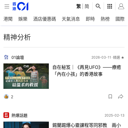
繁
|
简
港聞
娛樂
酒店優惠碼
天氣消息
即時
熱榜
國際
精神分析
01論壇
2026-03-11
精選 ★
自在秘笈｜《再見UFO》——療癒
「內在小孩」的香港故事
2
熱爆話題
2025-02-13
錫蘭踢爆心靈課程等同邪教 兩小