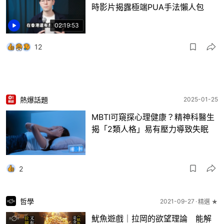
時影片揭露極端PUA手法懶人包
02:19:53
12
熱爆話題
2025-01-25
MBTI可窺探心理健康？精神科醫生
揭「2類人格」易有壓力導致失眠
2
哲學
2021-09-27
精選 ★
魷魚遊戲｜拉岡的欲望理論 能解