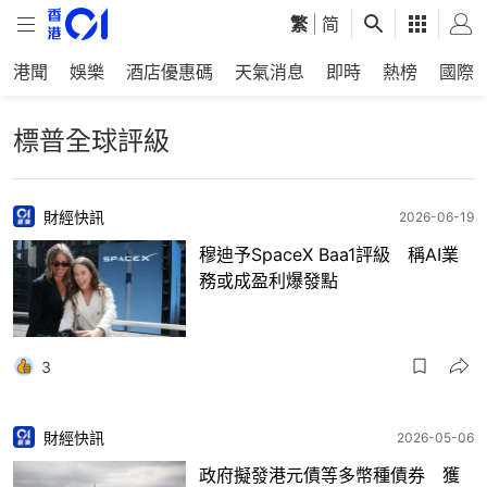
繁
|
简
港聞
娛樂
酒店優惠碼
天氣消息
即時
熱榜
國際
標普全球評級
財經快訊
2026-06-19
穆迪予SpaceX Baa1評級 稱AI業
務或成盈利爆發點
3
財經快訊
2026-05-06
政府擬發港元債等多幣種債券 獲