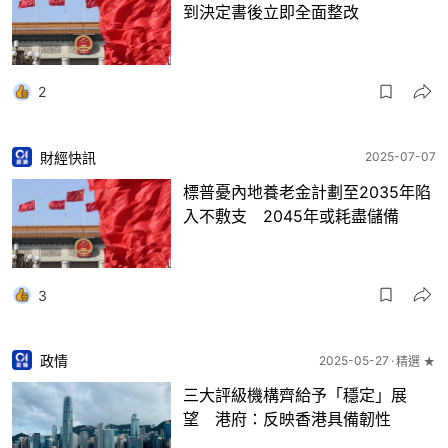
到決定書後立即全面整改
2
財經快訊
2025-07-07
標普憂內地養老金計劃至2035年陷
入不敷支 2045年或耗盡儲備
3
政情
2025-05-27
精選 ★
三大評級機構齊給予「穩定」展
望 港府：反映香港具備韌性