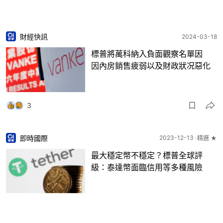
財經快訊
2024-03-18
標普將萬科納入負面觀察名單因
因內房銷售疲弱以及財政狀况惡化
3
即時國際
2023-12-13
精選 ★
最大穩定幣不穩定？標普全球評
級：泰達幣面臨信用等多種風險
4