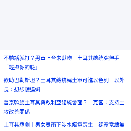
不聽話就打？男童上台未獻吻 土耳其總統突伸手
「輕撫你的臉」
欲助巴勒斯坦？土耳其總統稱土軍可進以色列 以外
長：想想薩達姆
普京斡旋土耳其與敘利亞總統會面？ 克宮：支持土
敘改善關係
土耳其悲劇｜男女暴雨下涉水觸電喪生 裸露電線無