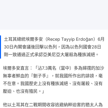
土耳其總統埃爾多安（Recep Tayyip Erdoğan）6月
30日內閣會議後回擊以色列，因為以色列國會28日
剛一致通過正式承認亞美尼亞大屠殺為種族滅絕。
埃爾多安直言：「沾7.3萬名（當中）多為婦孺的加沙
無辜者鮮血的『劊子手』，就我國所作出的誹謗，毫
不在意。我國歷史上沒有種族滅絕、沒有屠殺、沒有
壓迫、也沒有殖民。」
他以土耳其在二戰期間收容逃避納粹迫害的猶太人為