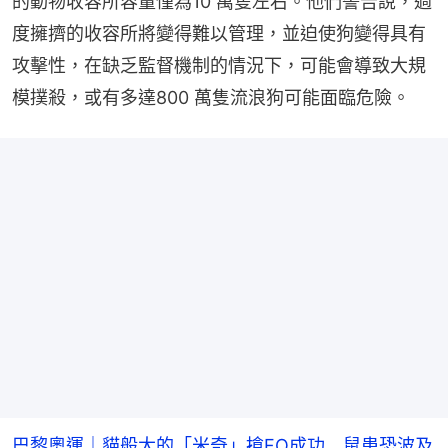
的動物收容所容量僅為10 萬隻左右。他們警告說，過
度擁擠的收容所將變得難以管理，並迫使狗變得具有
攻擊性，在缺乏監督機制的情況下，可能會導致大規
模撲殺，或有多達800 萬隻流浪狗可能面臨危險。
巴黎奧運｜貓般大的「米奇」搶FO成功 鼠患恐波及