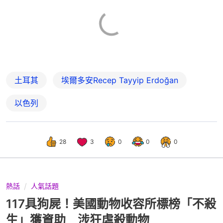
土耳其
埃爾多安Recep Tayyip Erdoğan
以色列
28
3
0
0
0
熱話
人氣話題
117具狗屍！美國動物收容所標榜「不殺
生」獲資助 涉狂虐殺動物