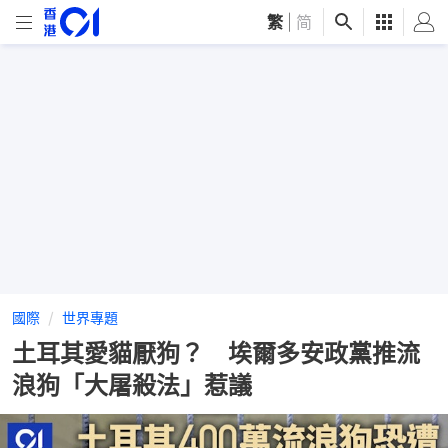
繁
|
简
國際
世界專題
土耳其愛貓厭狗？ 埃爾多安政黨推流
浪狗「大屠殺法」惹議