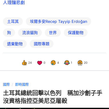
人理釀悲劇
土耳其
埃爾多安Recep Tayyip Erdoğan
狗
流浪貓狗
世界
保護動物
遺棄動物
國際專題
24
0
4
1
20
國際
即時國際
土耳其總統回擊以色列 稱加沙劊子手
沒資格指控亞美尼亞屠殺