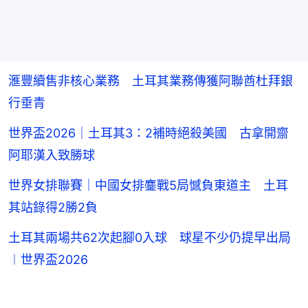
滙豐續售非核心業務 土耳其業務傳獲阿聯酋杜拜銀
行垂青
世界盃2026｜土耳其3：2補時絕殺美國 古拿開齋
阿耶漢入致勝球
世界女排聯賽｜中國女排鏖戰5局憾負東道主 土耳
其站錄得2勝2負
土耳其兩場共62次起腳0入球 球星不少仍提早出局
︱世界盃2026