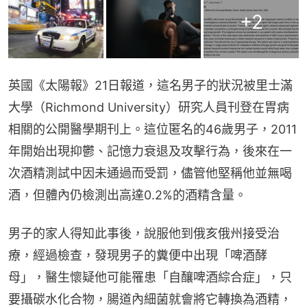
+
2
英國《太陽報》21日報道，這名男子的狀況被里士滿
大學（Richmond University）研究人員刊登在胃病
相關的公開醫學期刊上。這位匿名的46歲男子，2011
年開始出現抑鬱、記憶力衰退及攻擊行為，後來在一
次酒精測試中因未通過而受罰，儘管他堅稱他並無喝
酒，但體內仍檢測出高達0.2%的酒精含量。
男子的家人得知此事後，說服他到俄亥俄州接受治
療，經過檢查，發現男子的糞便中出現「啤酒酵
母」，醫生懷疑他可能罹患「自釀啤酒綜合症」，只
要攝碳水化合物，腸道內細菌就會將它轉換為酒精，