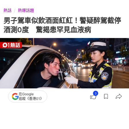
熱話
熱爆話題
男子駕車似飲酒面紅紅！警疑醉駕截停
酒測0度 驚揭患罕見血液病
3
在Google
追蹤《香港01》
撰文：
伊萬德
出版：
2026-05-20 23:02
更新：
2026-05-20 23:02