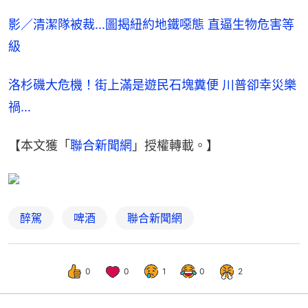
影／清潔隊被裁...圖揭紐約地鐵噁態 直逼生物危害等
級
洛杉磯大危機！街上滿是遊民石塊糞便 川普卻幸災樂
禍...
【本文獲「
聯合新聞網
」授權轉載。】
醉駕
啤酒
聯合新聞網
0
0
1
0
2