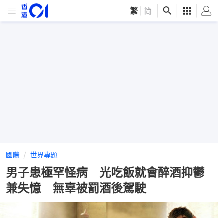
繁
|
简
國際
世界專題
男子患極罕怪病 光吃飯就會醉酒抑鬱
兼失憶 無辜被罰酒後駕駛