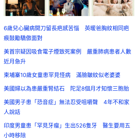
6歲兒心臟病開刀留長疤感苦惱 英暖爸胸紋相同疤
痕鼓勵驕傲面對
美首宗疑因吸食電子煙致死案例 嚴重肺病患者人數
近月急升
柬埔寨10歲女童患罕見怪病 滿臉皺紋似老婆婆
美國婦以為患嚴重腎結石 陀足8個月才知懷三胞胎
美國男子患「恐音症」無法忍受咀嚼聲 4年不和家
人說話
印度男童患「罕見牙瘤」生出526隻牙 醫生要用五
小時移除