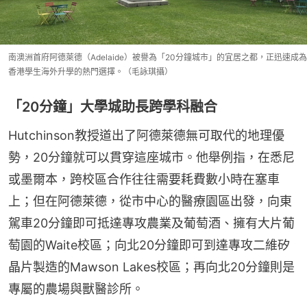
南澳洲首府阿德萊德（Adelaide）被譽為「20分鐘城市」的宜居之都，正迅速成為
香港學生海外升學的熱門選擇。（毛詠琪攝）
「20分鐘」大學城助長跨學科融合
Hutchinson教授道出了阿德萊德無可取代的地理優
勢，20分鐘就可以貫穿這座城市。他舉例指，在悉尼
或墨爾本，跨校區合作往往需要耗費數小時在塞車
上；但在阿德萊德，從市中心的醫療園區出發，向東
駕車20分鐘即可抵達專攻農業及葡萄酒、擁有大片葡
萄園的Waite校區；向北20分鐘即可到達專攻二維矽
晶片製造的Mawson Lakes校區；再向北20分鐘則是
專屬的農場與獸醫診所。