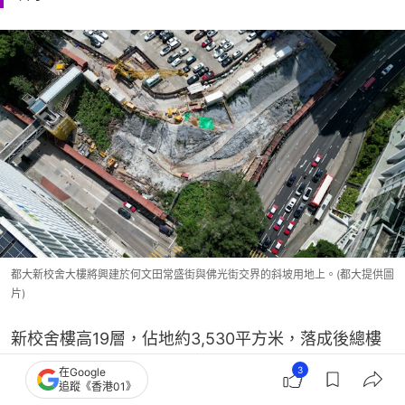
都大新校舍大樓將興建於何文田常盛街與佛光街交界的斜坡用地上。(都大提供圖
片)
新校舍樓高19層，佔地約3,530平方米，落成後總樓
面面積約31,770平方米。設施包括跨學科研究中心、
3
在Google
追蹤《香港01》
可容納約600人的多用途演藝廳、多媒體演講廳、圖