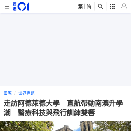
繁
|
简
國際
世界專題
走訪阿德萊德大學 直航帶動南澳升學
潮 醫療科技與飛行訓練雙響