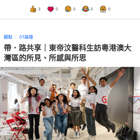
3
0
0
0
0
觀點
01論壇
帶．路共享｜​東帝汶醫科生訪粵港澳大
灣區的所見、所感與所思