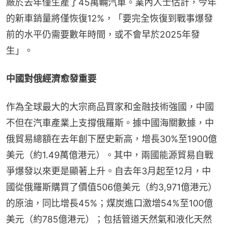
廠於去年僅生產了45萬輛汽車。業內人士估計，今年
的新車銷量將僅恢復12%，「要完全恢復到戰事爆發
前的水平仍需要數年時間，或不會早於2025年發
生」。
中國對俄經濟愈發重要
作為全球最大的大宗商品買家和金融技術強國，中國
不但在汽車產業上支撐俄羅斯。據中國海關數據，中
俄貿易總額在去年創下歷史新高，增長30%至1900億
美元（約1.49萬億港元）。其中，兩國能源貿易自戰
爭爆發以來更是顯著上升。自去年3月起至12月，中
國從俄羅斯購買了價值506億美元（約3,971億港元）
的原油，同比增長45%；煤炭進口激增54%至100億
美元（約785億港元）；包括管道天然氣和液化天然