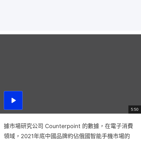
播
放
5:50
總
影
共
片
時
間
據市場研究公司 Counterpoint 的數據，在電子消費
領域，2021年底中國品牌約佔俄國智能手機市場的