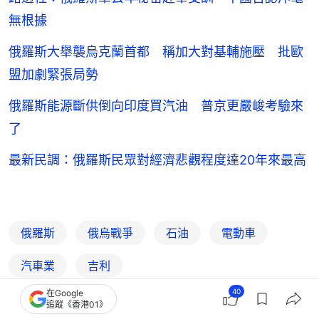
無根據
俄羅斯大舉襲烏克蘭首都 稱加大對基輔施壓 批歐
盟加劇緊張局勢
俄羅斯能源斷供倒向印度買汽油 普京更嚴峻考驗來
了
最新民調：俄羅斯民眾對經濟悲觀程度達20年來最高
俄羅斯
俄烏戰爭
石油
電動車
汽車業
吉利
40
在Google
追蹤《香港01》