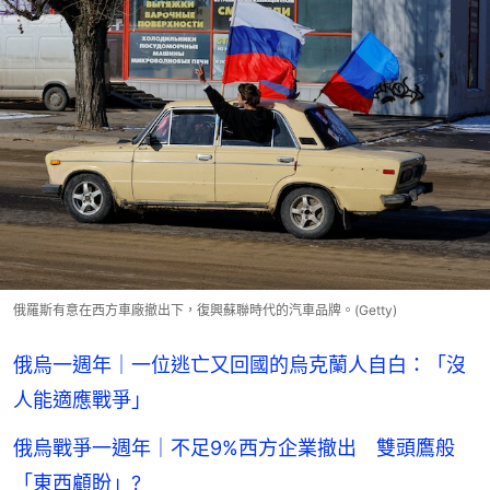
俄羅斯有意在西方車廠撤出下，復興蘇聯時代的汽車品牌。(Getty)
俄烏一週年｜一位逃亡又回國的烏克蘭人自白：「沒
人能適應戰爭」
俄烏戰爭一週年｜不足9%西方企業撤出 雙頭鷹般
「東西顧盼」?