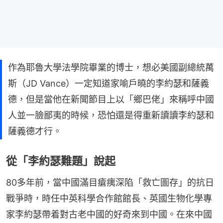
作為耶魯大學法學院畢業的博士，想必美國副總統萬
斯（JD Vance）一定知道家喻戶曉的李約瑟和薩義
德，但是當他在新聞節目上以「鄉巴佬」來稱呼中國
人並一臉鄙夷的時候，恐怕還是得重新讀讀李約瑟和
薩義德才行。
從「李約瑟難題」說起
80多年前，當中國滿目瘡痍深陷「救亡圖存」的抗日
戰爭時，時任中英科學合作館館長、英國生物化學專
家李約瑟帶着對古老中國的好奇來到中國。在來中國