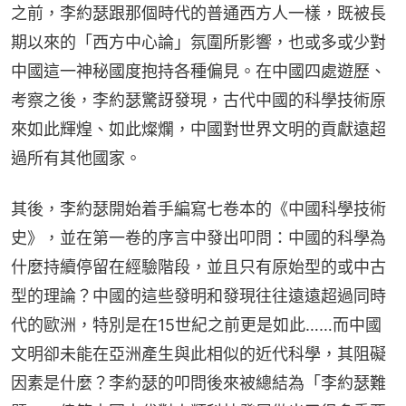
之前，李約瑟跟那個時代的普通西方人一樣，既被長
期以來的「西方中心論」氛圍所影響，也或多或少對
中國這一神秘國度抱持各種偏見。在中國四處遊歷、
考察之後，李約瑟驚訝發現，古代中國的科學技術原
來如此輝煌、如此燦爛，中國對世界文明的貢獻遠超
過所有其他國家。
其後，李約瑟開始着手編寫七卷本的《中國科學技術
史》，並在第一卷的序言中發出叩問：中國的科學為
什麼持續停留在經驗階段，並且只有原始型的或中古
型的理論？中國的這些發明和發現往往遠遠超過同時
代的歐洲，特別是在15世紀之前更是如此……而中國
文明卻未能在亞洲產生與此相似的近代科學，其阻礙
因素是什麼？李約瑟的叩問後來被總結為「李約瑟難