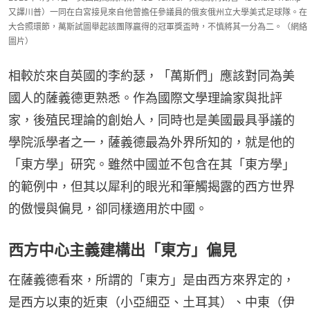
又譯川普）一同在白宮接見來自他曾擔任參議員的俄亥俄州立大學美式足球隊。在
大合照環節，萬斯試圖舉起該團隊贏得的冠軍獎盃時，不慎將其一分為二。（網絡
圖片）
相較於來自英國的李約瑟，「萬斯們」應該對同為美
國人的薩義德更熟悉。作為國際文學理論家與批評
家，後殖民理論的創始人，同時也是美國最具爭議的
學院派學者之一，薩義德最為外界所知的，就是他的
「東方學」研究。雖然中國並不包含在其「東方學」
的範例中，但其以犀利的眼光和筆觸揭露的西方世界
的傲慢與偏見，卻同樣適用於中國。
西方中心主義建構出「東方」偏見
在薩義德看來，所謂的「東方」是由西方來界定的，
是西方以東的近東（小亞細亞、土耳其）、中東（伊