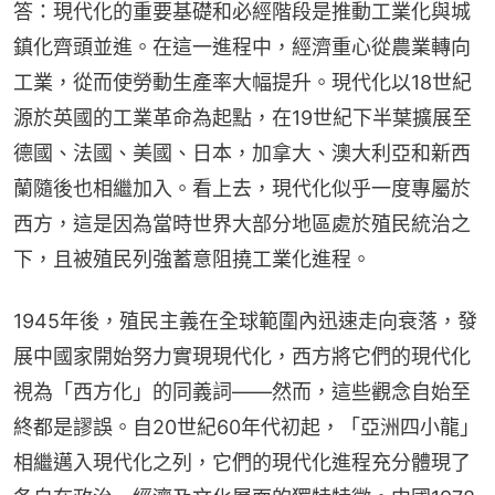
答：現代化的重要基礎和必經階段是推動工業化與城
鎮化齊頭並進。在這一進程中，經濟重心從農業轉向
工業，從而使勞動生產率大幅提升。現代化以18世紀
源於英國的工業革命為起點，在19世紀下半葉擴展至
德國、法國、美國、日本，加拿大、澳大利亞和新西
蘭隨後也相繼加入。看上去，現代化似乎一度專屬於
西方，這是因為當時世界大部分地區處於殖民統治之
下，且被殖民列強蓄意阻撓工業化進程。
1945年後，殖民主義在全球範圍內迅速走向衰落，發
展中國家開始努力實現現代化，西方將它們的現代化
視為「西方化」的同義詞——然而，這些觀念自始至
終都是謬誤。自20世紀60年代初起，「亞洲四小龍」
相繼邁入現代化之列，它們的現代化進程充分體現了