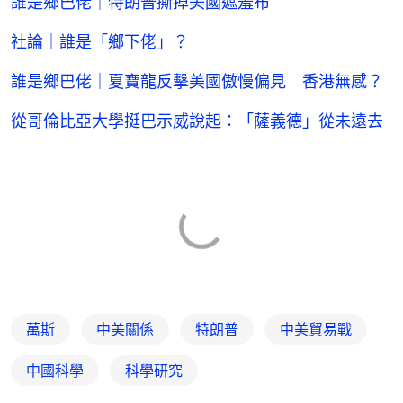
誰是鄉巴佬｜特朗普撕掉美國遮羞布
社論｜誰是「鄉下佬」？
誰是鄉巴佬｜夏寶龍反擊美國傲慢偏見 香港無感？
從哥倫比亞大學挺巴示威說起：「薩義德」從未遠去
萬斯
中美關係
特朗普
中美貿易戰
中國科學
科學研究