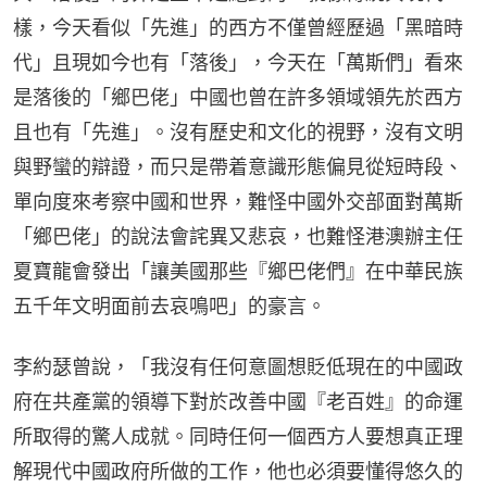
樣，今天看似「先進」的西方不僅曾經歷過「黑暗時
代」且現如今也有「落後」，今天在「萬斯們」看來
是落後的「鄉巴佬」中國也曾在許多領域領先於西方
且也有「先進」。沒有歷史和文化的視野，沒有文明
與野蠻的辯證，而只是帶着意識形態偏見從短時段、
單向度來考察中國和世界，難怪中國外交部面對萬斯
「鄉巴佬」的說法會詫異又悲哀，也難怪港澳辦主任
夏寶龍會發出「讓美國那些『鄉巴佬們』在中華民族
五千年文明面前去哀鳴吧」的豪言。
李約瑟曾說，「我沒有任何意圖想貶低現在的中國政
府在共產黨的領導下對於改善中國『老百姓』的命運
所取得的驚人成就。同時任何一個西方人要想真正理
解現代中國政府所做的工作，他也必須要懂得悠久的