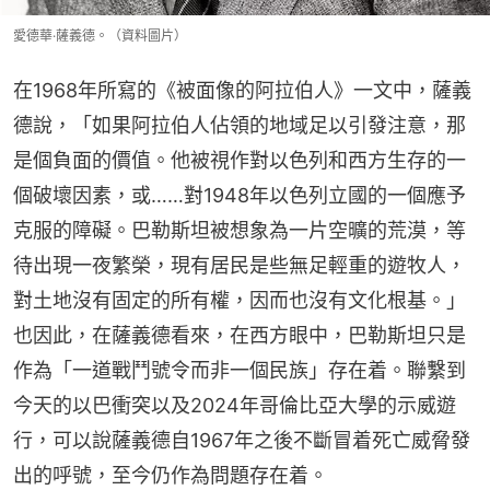
愛德華·薩義德。（資料圖片）
在1968年所寫的《被面像的阿拉伯人》一文中，薩義
德說，「如果阿拉伯人佔領的地域足以引發注意，那
是個負面的價值。他被視作對以色列和西方生存的一
個破壞因素，或……對1948年以色列立國的一個應予
克服的障礙。巴勒斯坦被想象為一片空曠的荒漠，等
待出現一夜繁榮，現有居民是些無足輕重的遊牧人，
對土地沒有固定的所有權，因而也沒有文化根基。」
也因此，在薩義德看來，在西方眼中，巴勒斯坦只是
作為「一道戰鬥號令而非一個民族」存在着。聯繫到
今天的以巴衝突以及2024年哥倫比亞大學的示威遊
行，可以說薩義德自1967年之後不斷冒着死亡威脅發
出的呼號，至今仍作為問題存在着。