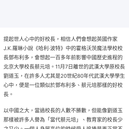
提起世人心中的好校長，相信人們會想起英國作家
J.K.羅琳小說《哈利·波特》中的霍格沃茨魔法學校校
長鄧布利多，會想起一百多年前影響中國歷史進程的
北京大學校長蔡元培。11月7日離世的武漢大學原校長
劉道玉，在許多人尤其是20世紀80年代武漢大學學生
心中，便是一位類似於鄧布利多、蔡元培那樣的好校
長。
以中國之大，當過校長的人數不勝數，但能像劉道玉
那樣被許多人譽為「當代蔡元培」、教育家的校長少
之又少。一個人身居高位的時候受人追捧是再正常不