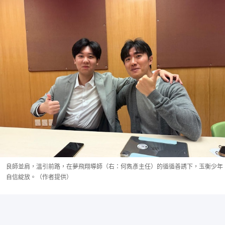
良師並肩，溫引前路，在夢飛翔導師（右：何雋彥主任）的循循善誘下，玉衡少年
自信綻放。（作者提供）