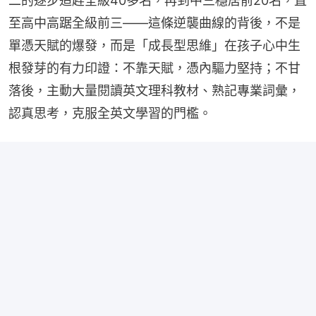
二的逐步追趕全級40多名，再到中三穩居前20名，直
至高中高踞全級前三——這條逆襲曲線的背後，不是
單憑天賦的爆發，而是「成長型思維」在孩子心中生
根發芽的有力印證：不靠天賦，憑內驅力堅持；不甘
落後，主動大量閱讀英文理科教材、熟記專業詞彙，
認真思考，克服全英文學習的門檻。