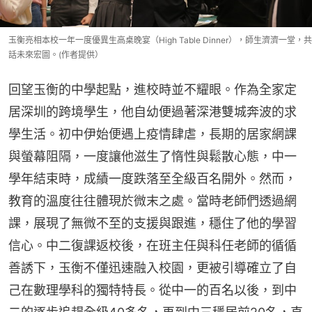
玉衡亮相本校一年一度優異生高桌晚宴（High Table Dinner），師生濟濟一堂，共
話未來宏圖。(作者提供）
回望玉衡的中學起點，進校時並不耀眼。作為全家定
居深圳的跨境學生，他自幼便過著深港雙城奔波的求
學生活。初中伊始便遇上疫情肆虐，長期的居家網課
與螢幕阻隔，一度讓他滋生了惰性與鬆散心態，中一
學年結束時，成績一度跌落至全級百名開外。然而，
教育的溫度往往體現於微末之處。當時老師們透過網
課，展現了無微不至的支援與跟進，穩住了他的學習
信心。中二復課返校後，在班主任與科任老師的循循
善誘下，玉衡不僅迅速融入校園，更被引導確立了自
己在數理學科的獨特特長。從中一的百名以後，到中