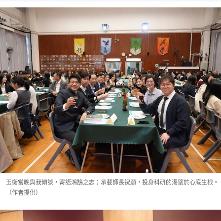
玉衡當晚與我傾談，寄語鴻鵠之志；承載師長祝願，投身科研的渴望於心底生根。
（作者提供）