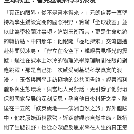
「真正的眼界，從不是書本得來。」元朗信義一直堅
持為學生鋪設寬闊的國際視野，籌辦「全球教室」並
以此為學校關注事項。這對玉衡而言，更是生命軌跡
的轉折點。中四那年，他跟隨「極地探索」交流團遠
赴芬蘭與冰島，「佇立在夜空下，親眼看見極光的震
撼，過往在課本上冰冷的物理光學原理瞬間在眼前對
應跳躍，那是自己第一次感受到基礎科學真實的浪
漫。」玉衡與同學走訪極地的公共圖書館、觀察福利
體系與生態環境，與當地人民對話，更引發了他對環
保與國家發展的深刻反思，孕育他日後科研之夢。隨
後在中五的「談英說地——澳洲自然之旅」野外體驗
中，他於原始雨林露營，近距離觀察自然生態，既拓
闊了生態視野，也從心深處反思求學在人生的真正意