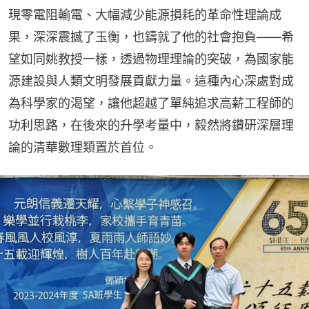
現零電阻輸電、大幅減少能源損耗的革命性理論成
果，深深震撼了玉衡，也鑄就了他的社會抱負——希
望如同姚教授一樣，透過物理理論的突破，為國家能
源建設與人類文明發展貢獻力量。這種內心深處對成
為科學家的渴望，讓他超越了單純追求高薪工程師的
功利思路，在後來的升學考量中，毅然將鑽研深層理
論的清華數理類置於首位。