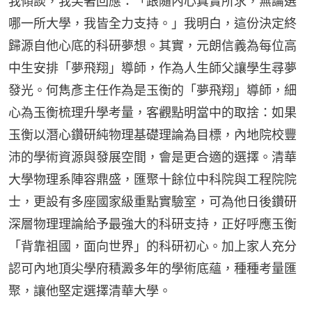
我傾談，我笑著回應：「跟隨內心真實所求，無論選
哪一所大學，我皆全力支持。」我明白，這份決定終
歸源自他心底的科研夢想。其實，元朗信義為每位高
中生安排「夢飛翔」導師，作為人生師父讓學生尋夢
發光。何雋彥主任作為是玉衡的「夢飛翔」導師，細
心為玉衡梳理升學考量，客觀點明當中的取捨：如果
玉衡以潛心鑽研純物理基礎理論為目標，內地院校豐
沛的學術資源與發展空間，會是更合適的選擇。清華
大學物理系陣容鼎盛，匯聚十餘位中科院與工程院院
士，更設有多座國家級重點實驗室，可為他日後鑽研
深層物理理論給予最強大的科研支持，正好呼應玉衡
「背靠祖國，面向世界」的科研初心。加上家人充分
認可內地頂尖學府積澱多年的學術底蘊，種種考量匯
聚，讓他堅定選擇清華大學。