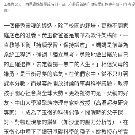
玉衡與父母一同見證姊姊學成時刻，自己亦將昂首邁向頂尖學府逐夢科研。(作者提
供）
一個優秀靈魂的鍛造，除了校園的栽培，更離不開家
庭底色的滋養。黃玉衡爸爸是前華為軟件架構師，一
直教導玉衡「持續學習，保持謙虛」。媽媽是前華為
系統工程師，強調「獨立思考，勇敢地做出屬於自己
的正確選擇，去定義獨一無二的人生。」相信父母的
謙勇，是玉衡尋夢的底氣。在他們家中，從不只盯著
課本分數，而是容許開放討論時事與科學議題，教導
孩子關心社會與全球大勢。更為難得的是，父親的好
友、中山大學凝聚態物理專家姚教授（高溫超導研究
專家），成為了玉衡的科研偶像。閒暇時的父子探
討、對物理現象的鑽研（如沙漏的壓力分析等），在
玉衡心中埋下了鑽研基礎科學的種子。姚教授有望實