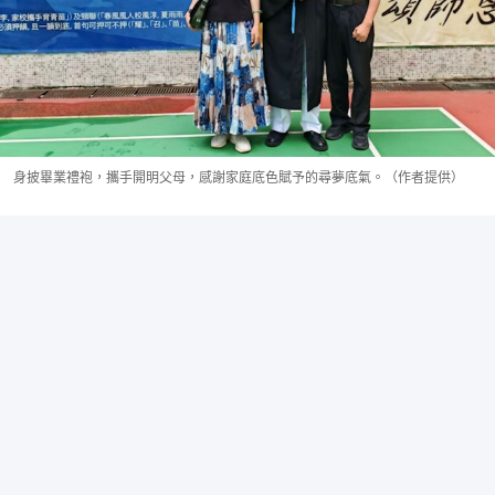
身披畢業禮袍，攜手開明父母，感謝家庭底色賦予的尋夢底氣。（作者提供）