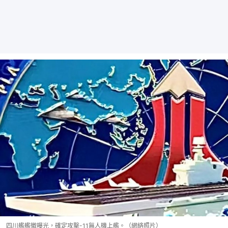
四川艦艦徽曝光，確定攻擊-11無人機上艦。（網絡照片）