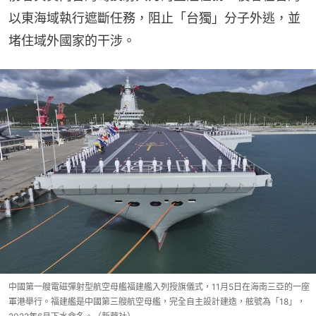
以東海域執行遮斷任務，阻止「台獨」分子外逃，並
堵住域外國家的干涉。
中國第一艘電磁彈射型航空母艦福建艦入列授旗儀式，11月5日在海南三亞的一座
軍港舉行。福建艦是中國第三艘航空母艦，完全自主設計建造，舷號為「18」，