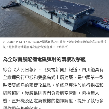
2025年11月14日，076兩棲攻擊艦首艦四川艦從上海滬東中華造船廠碼頭解纜啟
航，赴相關海域開展首次航行試驗任務。（新華社）
為全球首艘配備電磁彈射的兩棲攻擊艦
綜合《人民日報》、《央視新聞》報道，四川艦具有
全縱通飛行甲板和雙艦島式上層建築，是中國第一型
裝備雙艦島的兩棲攻擊艦，前艦島專注於航行指揮和
編隊協同，後艦島則專門負責航空管制，包括無人
機、直升機及固定翼戰機的指揮調度，提升了執行多
種作戰任務的效率。