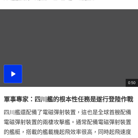
播
放
0:50
總
影
共
片
時
間
軍事專家：四川艦的根本性任務是遂行登陸作戰
四川艦還配備了電磁彈射裝置，這也是全球首艘配備
電磁彈射裝置的兩棲攻擊艦。通常配備電磁彈射裝置
的艦艇，搭載的艦載機起飛效率很高，同時起飛速度