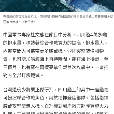
與傳統的兩棲攻擊艦相比，四川艦外觀最具辨識度的就是雙艦島式上層建築和全縱
通飛行甲板。（新華社）
中國軍事專家杜文龍在節目中分析，四川艦4萬多噸
的排水量，標誌著綜合作戰實力的提高，排水量大、
內部空間大可攜帶更多艦載機、登陸突擊裝備和物
資，也可增加船艦海上自持時間，能在海上待戰一至
三個月，也有望在兩棲突擊作戰首次攻擊中，一舉把
對方全部打癱殲滅。
台灣退役少將栗正傑研判，四川艦上的其中一座艦島
可扮演聯合作戰角色，用於指揮登陸部隊，包括指揮
艦載攻擊型無人機、直升機對灘岸敵方部隊實施火力