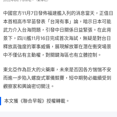
2022年6月下水命名。（新華社）
中國官方11月7日發佈福建艦入列的消息當天，正值日
本首相高市早苗發表「台灣有事」論，暗示日本可能
武力介入台海問題，引發中日關係日益緊張。在此背
景下，四川艦11月16日完成首次海試，無疑是對台日
釋放高強度的軍事威懾，展現解放軍在潛在衝突場景
中不僅佔有主動權，對關鍵海區也有立體控制。
東北亞作為巨大的火藥庫，未來是否因各方惴惴不安
而進一步陷入螺旋式軍備競賽，短中期勢必繼續受到
觀察家和輿論密切關注。
本文獲《聯合早報》授權轉載。