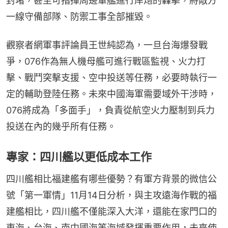
封堵，甚至可指揮周邊軍艦進行岸炮的轟擊，將敵方
一線守備部隊、防禦工事全部摧毀。
觀察者網軍事評論員王世純認為，一旦台海爆發戰
爭，076作為無人機母艦可進行戰區監視、火力打
擊、戰鬥突擊支援、空中投送等任務，必要時執行一
定的輔助登陸任務。未來中國海軍需要域外干涉時，
076將成為「多面手」，負責從航空火力壓制到兵力
投送在內的幾乎所有任務。
專家：四川艦以更低成本工作
四川艦相比福建艦有哪些優勢？有軍方背景的微信公
號「第一軍情」11月14日分析，與主攻遠海作戰的福
建艦相比，四川艦不僅能深入大洋，還能在家門口的
東海、台海、南中國海等海域發揮重要作用，未來使