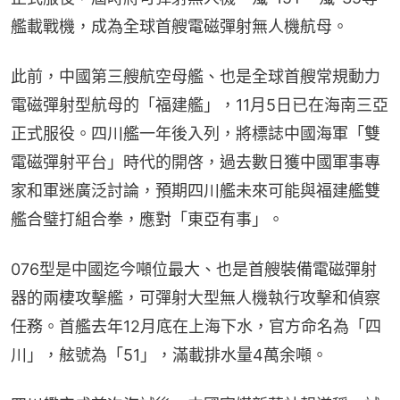
艦載戰機，成為全球首艘電磁彈射無人機航母。
此前，中國第三艘航空母艦、也是全球首艘常規動力
電磁彈射型航母的「福建艦」，11月5日已在海南三亞
正式服役。四川艦一年後入列，將標誌中國海軍「雙
電磁彈射平台」時代的開啓，過去數日獲中國軍事專
家和軍迷廣泛討論，預期四川艦未來可能與福建艦雙
艦合璧打組合拳，應對「東亞有事」。
076型是中國迄今噸位最大、也是首艘裝備電磁彈射
器的兩棲攻擊艦，可彈射大型無人機執行攻擊和偵察
任務。首艦去年12月底在上海下水，官方命名為「四
川」，舷號為「51」，滿載排水量4萬余噸。