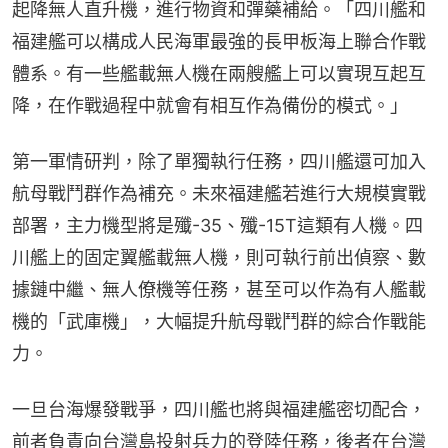
起降無人直升機，進行物資和彈藥補給。「四川艦和
福建艦可以構成人民海軍最強的長甲板海上聯合作戰
體系。有一些艦載無人機在兩艘艦上可以實現互起互
降，在作戰過程中就會有相互作為備份的模式。」
第一軍情研判，除了單獨執行任務，四川艦還可加入
航母戰鬥群作為補充。未來福建艦若進行大規模實戰
部署，主力機型將是殲-35、殲-15T這類有人機。四
川艦上的固定翼艦載無人機，則可執行前出偵察、數
據鏈中繼、無人僚機等任務，甚至可以作為有人艦載
機的「武庫機」，大幅提升航母戰鬥群的綜合作戰能
力。
一旦台海爆發戰爭，四川艦也將與福建艦密切配合，
前者負責向台灣島投射兵力的登陸任務，後者在台灣