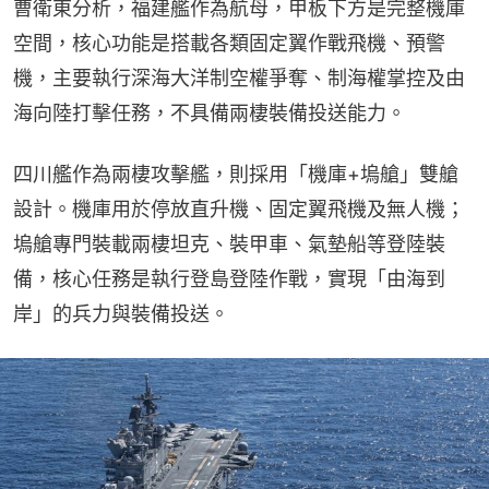
曹衛東分析，福建艦作為航母，甲板下方是完整機庫
空間，核心功能是搭載各類固定翼作戰飛機、預警
機，主要執行深海大洋制空權爭奪、制海權掌控及由
海向陸打擊任務，不具備兩棲裝備投送能力。
四川艦作為兩棲攻擊艦，則採用「機庫+塢艙」雙艙
設計。機庫用於停放直升機、固定翼飛機及無人機；
塢艙專門裝載兩棲坦克、裝甲車、氣墊船等登陸裝
備，核心任務是執行登島登陸作戰，實現「由海到
岸」的兵力與裝備投送。