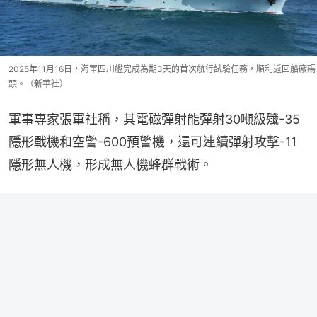
2025年11月16日，海軍四川艦完成為期3天的首次航行試驗任務，順利返回船廠碼
頭。（新華社）
軍事專家張軍社稱，其電磁彈射能彈射30噸級殲-35
隱形戰機和空警-600預警機，還可連續彈射攻擊-11
隱形無人機，形成無人機蜂群戰術。