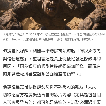
《黑神話：悟空》自 2024 年推出後便震撼全球遊戲界。本作全球銷量突破 2,500
萬套，Steam 上更累積超過 85 萬則評論，獲得「壓倒性好評」的成績。
但馮驥也提醒，相關技術發展可能導致「假影片泛濫
與信任危機」，並坦言這是真正促使他發這條微博的
原因，「因為逼真的假影片將變得毫無門檻，而現有
的知識產權與審查體系會面臨空前衝擊。」
他建議民眾盡快提醒父母與不熟悉AI的親友「未來一
切缺乏官方權威渠道背書的影片內容（尤其是包含個
人形象與聲音的）都可能是偽造的。請務必通過多渠