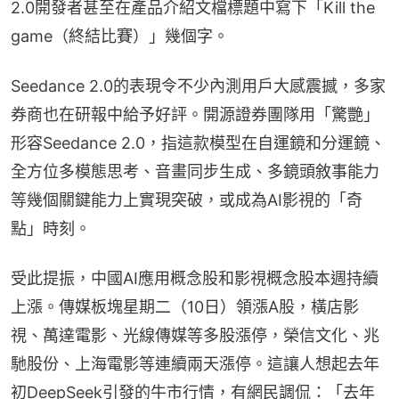
2.0開發者甚至在產品介紹文檔標題中寫下「Kill the 
game（終結比賽）」幾個字。
Seedance 2.0的表現令不少內測用戶大感震撼，多家
券商也在研報中給予好評。開源證券團隊用「驚艷」
形容Seedance 2.0，指這款模型在自運鏡和分運鏡、
全方位多模態思考、音畫同步生成、多鏡頭敘事能力
等幾個關鍵能力上實現突破，或成為AI影視的「奇
點」時刻。
受此提振，中國AI應用概念股和影視概念股本週持續
上漲。傳媒板塊星期二（10日）領漲A股，橫店影
視、萬達電影、光線傳媒等多股漲停，榮信文化、兆
馳股份、上海電影等連續兩天漲停。這讓人想起去年
初DeepSeek引發的牛市行情，有網民調侃：「去年