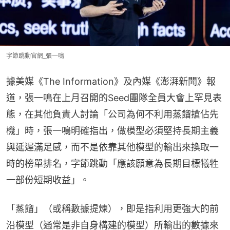
字節跳動官網_張一鳴
據美媒《The Information》及內媒《澎湃新聞》報
道，張一鳴在上月召開的Seed團隊全員大會上罕見表
態，在其他負責人討論「公司為何不利用蒸餾搶佔先
機」時，張一鳴明確指出，做模型必須堅持長期主義
與延遲滿足感，而不是依靠其他模型的輸出來換取一
時的榜單排名，字節跳動「應該願意為長期目標犧牲
一部份短期收益」。
「蒸餾」（或稱數據提煉），即是指利用更強大的前
沿模型（通常是非自身構建的模型）所輸出的數據來