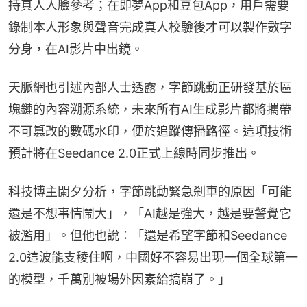
持真人人臉參考；在即夢App和豆包App，用戶需要
錄制本人形象與聲音完成真人校驗後才可以製作數字
分身，在AI影片中出鏡。
天脈網也引述內部人士透露，字節跳動正研發基於區
塊鏈的內容溯源系統，未來所有AI生成影片都將攜帶
不可篡改的數碼水印，便於追蹤傳播路徑。這項技術
預計將在Seedance 2.0正式上線時同步推出。
科技博主闌夕分析，字節跳動緊急剎車的原因「可能
還是不想事情鬧大」，「AI越是強大，越是要警覺它
被濫用」。但他也說：「還是希望字節和Seedance 
2.0這波能支稜住啊，中國好不容易出現一個全球第一
的模型，千萬別被場外因素給搞崩了。」