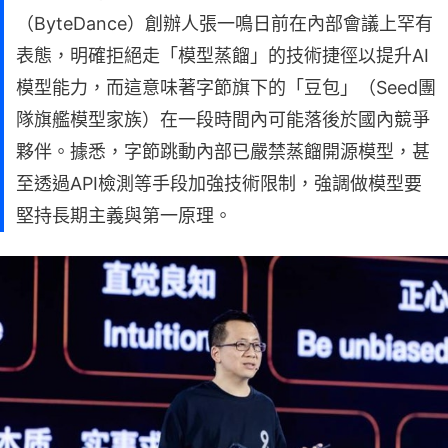
（ByteDance）創辦人張一鳴日前在內部會議上罕有
表態，明確拒絕走「模型蒸餾」的技術捷徑以提升AI
模型能力，而這意味著字節旗下的「豆包」（Seed團
隊旗艦模型家族）在一段時間內可能落後於國內競爭
夥伴。據悉，字節跳動內部已嚴禁蒸餾開源模型，甚
至透過API檢測等手段加強技術限制，強調做模型要
堅持長期主義與第一原理。