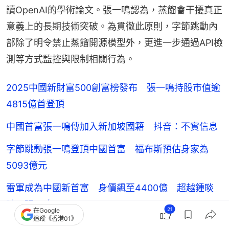
讀OpenAI的學術論文。張一鳴認為，蒸餾會干擾真正
意義上的長期技術突破。為貫徹此原則，字節跳動內
部除了明令禁止蒸餾開源模型外，更進一步通過API檢
測等方式監控與限制相關行為。
2025中國新財富500創富榜發布 張一鳴持股市值逾
4815億首登頂
中國首富張一鳴傳加入新加坡國籍 抖音：不實信息
字節跳動張一鳴登頂中國首富 福布斯預估身家為
5093億元
雷軍成為中國新首富 身價飆至4400億 超越鍾睒
睒、張一鳴
21
在Google
追蹤《香港01》
動視前CEO接觸張一鳴 或聯手奧特曼收購TikTok