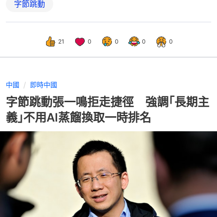
字節跳動
21
0
0
0
0
中國
即時中國
字節跳動張一鳴拒走捷徑 強調｢長期主
義｣不用AI蒸餾換取一時排名