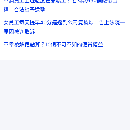
不滿員工上班態度差兼曠工！老闆以690個硬幣出
糧 合法給予還擊
女員工每天提早40分鐘返到公司竟被炒 告上法院一
原因被判敗訴
不幸被解僱點算？10個不可不知的僱員權益