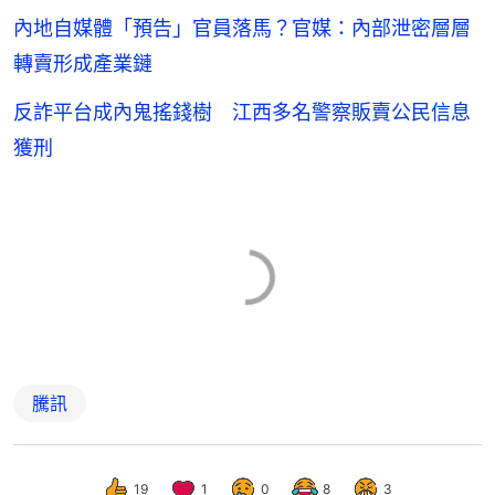
內地自媒體「預告」官員落馬？官媒：內部泄密層層
轉賣形成產業鏈
反詐平台成內鬼搖錢樹 江西多名警察販賣公民信息
獲刑
騰訊
19
1
0
8
3