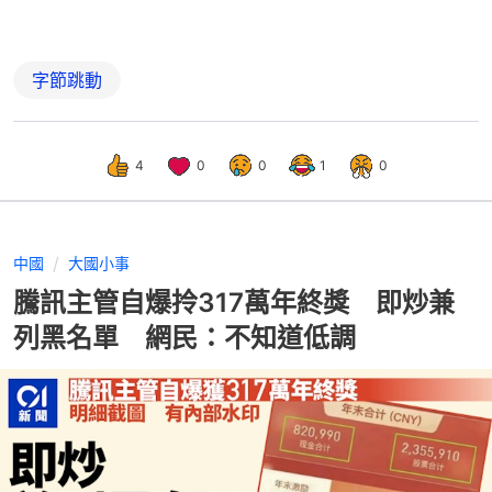
字節跳動
4
0
0
1
0
中國
大國小事
騰訊主管自爆拎317萬年終獎 即炒兼
列黑名單 網民：不知道低調