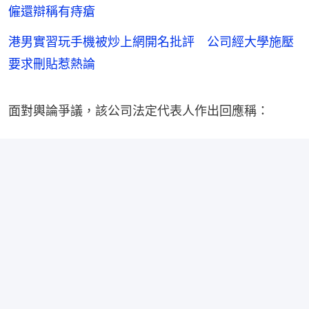
僱還辯稱有痔瘡
港男實習玩手機被炒上網開名批評 公司經大學施壓
要求刪貼惹熱論
面對輿論爭議，該公司法定代表人作出回應稱：