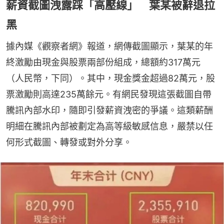
薪資截圖洩露踩「高壓線」 葉某被辭退拉
黑
據內媒《觀察者網》報道，網傳截圖顯示，葉某的年
終激勵由現金與股票兩部份組成，總額約317萬元
（人民幣，下同）。其中，現金獎金超過82萬元，股
票激勵則高達235萬餘元。有網民發現這張截圖自帶
騰訊內部水印，隨即引發薪資洩密的爭議。這類薪酬
明細在騰訊內部被劃定為高等級敏感信息，嚴禁以任
何形式截圖、轉發或對外分享。