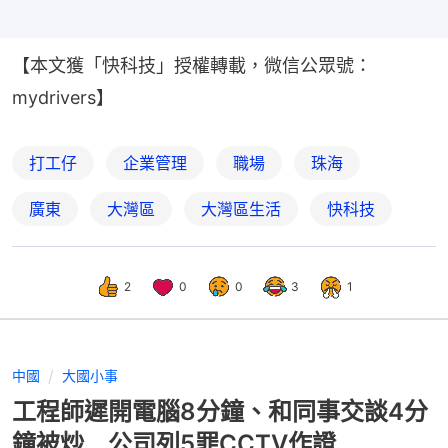
【本文獲「快科技」授權轉載，微信公眾號：
mydrivers】
打工仔
企業管理
職場
珠海
廣東
大灣區
大灣區生活
快科技
2
0
0
3
1
中國
大國小事
工程師遲開電腦8分鐘、和同事交談4分
鐘被炒 公司列5罪CCTV作證