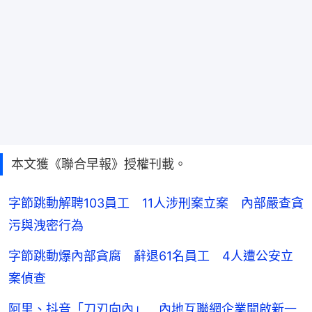
本文獲《聯合早報》授權刊載。
字節跳動解聘103員工 11人涉刑案立案 內部嚴查貪
污與洩密行為
字節跳動爆內部貪腐 辭退61名員工 4人遭公安立
案偵查
阿里、抖音「刀刃向內」 內地互聯網企業開啟新一