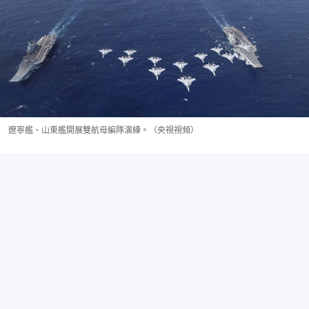
遼寧艦、山東艦開展雙航母編隊演練。（央視視頻）