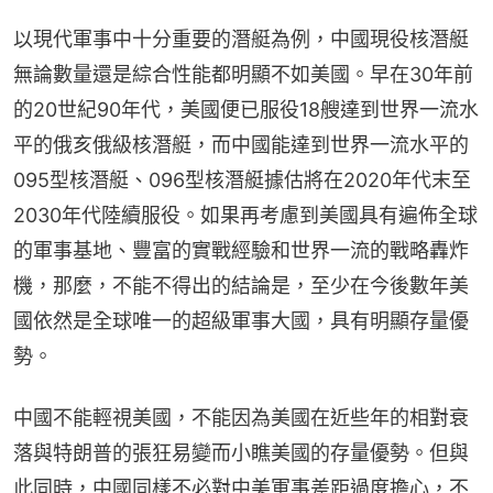
以現代軍事中十分重要的潛艇為例，中國現役核潛艇
無論數量還是綜合性能都明顯不如美國。早在30年前
的20世紀90年代，美國便已服役18艘達到世界一流水
平的俄亥俄級核潛艇，而中國能達到世界一流水平的
095型核潛艇、096型核潛艇據估將在2020年代末至
2030年代陸續服役。如果再考慮到美國具有遍佈全球
的軍事基地、豐富的實戰經驗和世界一流的戰略轟炸
機，那麼，不能不得出的結論是，至少在今後數年美
國依然是全球唯一的超級軍事大國，具有明顯存量優
勢。
中國不能輕視美國，不能因為美國在近些年的相對衰
落與特朗普的張狂易變而小瞧美國的存量優勢。但與
此同時，中國同樣不必對中美軍事差距過度擔心，不