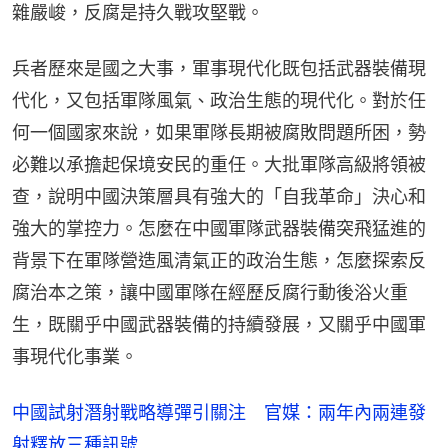
雜嚴峻，反腐是持久戰攻堅戰。
兵者歷來是國之大事，軍事現代化既包括武器裝備現
代化，又包括軍隊風氣、政治生態的現代化。對於任
何一個國家來說，如果軍隊長期被腐敗問題所困，勢
必難以承擔起保境安民的重任。大批軍隊高級將領被
查，說明中國決策層具有強大的「自我革命」決心和
強大的掌控力。怎麼在中國軍隊武器裝備突飛猛進的
背景下在軍隊營造風清氣正的政治生態，怎麼探索反
腐治本之策，讓中國軍隊在經歷反腐行動後浴火重
生，既關乎中國武器裝備的持續發展，又關乎中國軍
事現代化事業。
中國試射潛射戰略導彈引關注 官媒：兩年內兩連發
射釋放三種訊號