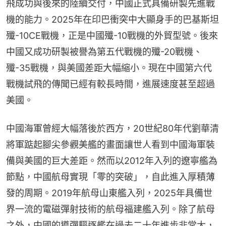
飛成功與後來的陸續交付，中國正式具備研製先進戰
機的能力。2025年在印巴衝突中大顯身手的巴基斯坦
殲-10CE戰機，正是中國殲-10戰機的外貿型號。後來
中國又成功研製被譽為第五代戰機的殲-20戰機、
殲-35戰機，與美國差距大幅縮小。現在中國第六代
戰機試飛的傳聞已經有較長時間，進展速度甚至超過
美國。
中國海軍曾經大幅落後於西方，20世紀80年代劉華清
將軍踮起腳尖參觀美艦的畫面讓世人看到中國海軍裝
備與美國的巨大差距。然而以2012年入列的遼寧艦為
節點，中國航母實現「零的突破」，自此進入厚積薄
發的周期。2019年航母山東艦入列，2025年具備世
界一流的電磁彈射技術的航母福建艦入列。除了航母
之外，中國的導彈驅逐艦在過去二十年進步非常大，