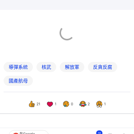
導彈系統
核武
解放軍
反貪反腐
國產航母
21
1
0
2
1
中國
中國觀察
31
在Google