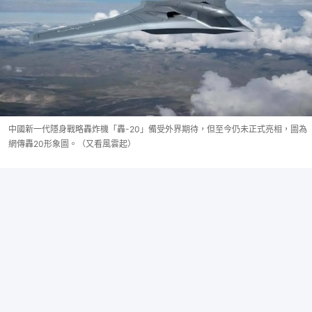
中國新一代隱身戰略轟炸機「轟-20」備受外界期待，但至今仍未正式亮相，圖為
網傳轟20形象圖。（又看風雲起）