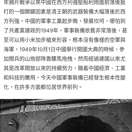
年鴉片戰爭以來中國在西方列強堅船利炮面前落後捱
打的一個關鍵因素是清王朝的武器裝備大幅落後於西
方列強。中國的軍事工業起步晚，發展坎坷，哪怕到
了共產黨建政的1949年，軍事裝備依舊非常落後，甚
至可以用小米加步槍來形容，根本沒有像樣的空軍與
海軍。1949年10月1日中國舉行開國大典的時候，參
加閲兵的山炮部隊靠騾馬拖拽。然而經過建國以來尤
其是改革開放以來的持續努力，隨着中國經濟、工業
和科技的騰飛，今天中國軍事裝備已經發生根本性變
化，在許多方面都位居世界前列。