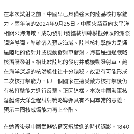
在本次試射之前，中國早已具備強大的陸基核打擊能
力。兩年前的2024年9月25日，中國火箭軍向太平洋
相關公海海域，成功發射1發攜載訓練模擬彈頭的洲際
彈道導彈，準確落入預定海域。陸基核打擊能力是通
過陸地的發射井或機動發射車發射，海基是通過戰略
核潛艇發射。相比於陸地的發射井或機動發射車，藏
在海洋深處的核潛艇往往十分隱秘，故更有可能形成
二次核打擊能力，即一個國家在遭受敵方核打擊後仍
有核打擊能力進行反擊。正因這樣，本次中國海軍核
潛艇跨大洋全程試射戰略導彈具有不同尋常的意義，
預示中國核威懾能力再上台階。
在這背後是中國武器裝備突飛猛進的時代縮影。1840