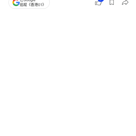
追蹤《香港01》
中國軍隊正補齊兩大戰略裝備短板
撰文：
聯合早報
出版：
2026-03-16 20:00
更新：
2026-03-16 20:00