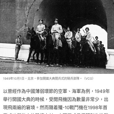
1949年10月1日，北京，參加開國大典閲兵式的騎兵部隊。（VCG）
以曾經作為中國薄弱環節的空軍、海軍為例，1949年
舉行開國大典的時候，受閲飛機因為數量非常少，出
現飛兩遍的窘境。然而隨着殲-10戰鬥機在1998年首