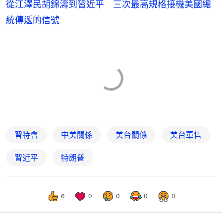
從江澤民胡錦濤到習近平 三次最高規格接機美國總
統傳遞的信號
習特會
中美關係
美台關係
美台軍售
習近平
特朗普
6
0
0
0
0