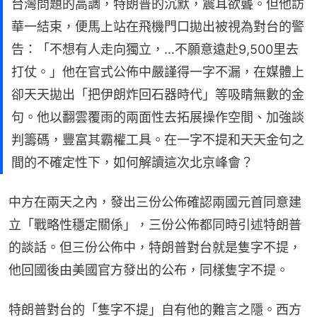
台灣問題的高調，特朗普的沉默，震耳欲聾。但他訪
華一結束，便馬上站在飛機門口拋出被視為對台的警
告：「不想有人走向獨立，…不願意遠赴9,500里去
打仗。」他在官式公佈中嚴謹得一字不漏，在媒體上
卻天天拋出「把伊朗炸回石器時代」等吸睛無數的金
句。他以翻雲覆雨的兩面性去拓展操作空間、加強談
判籌碼，豐富其霸權工具。在一字不提和天天金句之
間的不確定性下，如何解讀這次北京峰會？
中方在兩天之內，發出三份公佈確認兩國元首同意建
立「戰略性穩定關係」，三份公佈都同時引述特朗普
的談話。但三份公佈中，特朗普對台就是隻字不提，
他回國後由美國官方發出的公布，同樣隻字不提。
特朗普對台的「隻字不提」自有他的難言之隱。西方