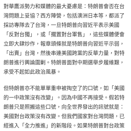
對華鷹派勢力和媒體的最大憂慮是：特朗普會否在台
灣問題上妥協？西方陣營，包括澳洲日本等，都派了
採訪專隊去了台灣，一旦特朗普向習近平表示美國
「反對台獨」，或「擱置對台軍售」，這些媒體便會
立即大肆炒作，報章頭條就是特朗普向習近平示弱，
「出賣」台灣，然後串連美國跨黨的反華力量，對特
朗普進行輿論圍剿。特朗普面對中期選舉步履維艱，
承受不起如此政治風暴。
但特朗普亦不能單單重申被掏空了的口號，如「美國
的一中政策沒有改變」。因為中國不再接受。假若特
朗普只是照搬這些口號，向全世界發出的訊號就是：
美國對台政策沒有改變。但我們國家對台灣問題，已
經進入「全力推進」的新階段。如果特朗普對台政策