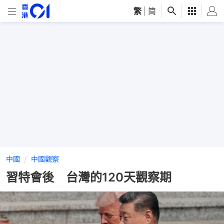
繁
|
简
中國
中國觀察
習特會後 台灣的120天觀察期