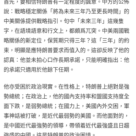
首先，要相信特朗普有一定程度的誠意。中方的公佈
說：戰略穩定關係「將為未來三年乃至更長時間」的
中美關係提供戰略指引。句中「未來三年」這幾隻
字，在語境語意和行文上，都頗爲兀突。中美兩國戰
略關係的新定位，保質期只得三年？這「三年」的約
束，明顯是應特朗普要求而值入的。這卻反映了他的
認真：他並未拍心口作長期承諾，只能明確指出：他
的承諾只適用於他餘下任期。
他亦受困於政治現實。在性格上，特朗普上絕對是強
勢總統；在政治上，他的國內支持率和盟國支持度全
面下跌，是弱勢總統；在國力上，美國內外交困，軍
事神話被打破，是近代最弱勢的美國。而他面對的，
是中國近代最強勢的領導，帶領着近代最強盛且日趨
強盛的中國。這是特朗普的政治困境。