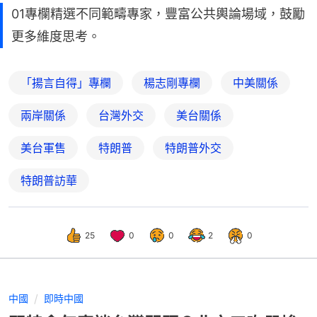
01專欄精選不同範疇專家，豐富公共輿論場域，鼓勵
更多維度思考。
「揚言自得」專欄
楊志剛專欄
中美關係
兩岸關係
台灣外交
美台關係
美台軍售
特朗普
特朗普外交
特朗普訪華
25
0
0
2
0
中國
即時中國