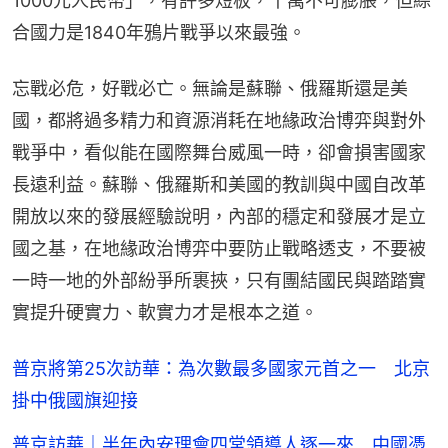
1000元人民幣」，有許多短板，千萬不可膨脹，但綜
合國力是1840年鴉片戰爭以來最強。
忘戰必危，好戰必亡。無論是蘇聯、俄羅斯還是美
國，都將過多精力和資源消耗在地緣政治博弈與對外
戰爭中，看似能在國際舞台威風一時，卻會損害國家
長遠利益。蘇聯、俄羅斯和美國的教訓與中國自改革
開放以來的發展經驗說明，內部的穩定和發展才是立
國之基，在地緣政治博弈中要防止戰略透支，不要被
一時一地的外部紛爭所裹挾，只有團結國民與踏踏實
實提升硬實力、軟實力才是根本之道。
普京將第25次訪華：為次數最多國家元首之一 北京
掛中俄國旗迎接
普京訪華｜半年內安理會四常領導人逐一來 中國憑