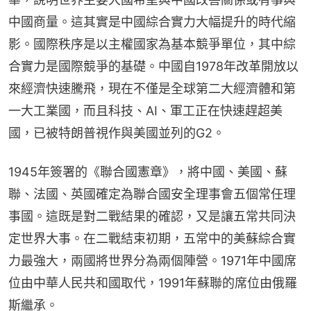
中國商量。這其實是中國綜合實力大幅提升的時代縮
影。國際秩序是以主權國家為基本競爭單位，其中綜
合實力是國際競爭的基礎。中國自1978年改革開放以
來經濟快速騰飛，現在不僅是全球第二大經濟體和第
一大工業國，而且科技、AI、軍工正在快速趕超美
國，已被特朗普視作與美國並列的G2。
1945年簽署的《聯合國憲章》，將中國、美國、蘇
聯、法國、英國確定為聯合國安全理事會五個常任理
事國。這既是對二戰結果的確認，又是讓五常共同決
定世界大事。在二戰結束初期，五常中的美蘇綜合實
力最強大，兩國將世界分為兩個陣營。1971年中國席
位由中華人民共和國取代，1991年蘇聯的席位由俄羅
斯繼承。