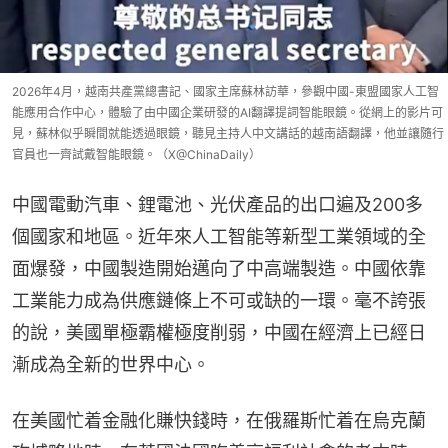
2026年4月，越南共產黨總書記、國家主席蘇林訪華，參觀中國-東盟國家人工智
能應用合作中心，體驗了由中國企業研發的AI翻譯提詞智能眼鏡。從網上的影片可
見，蘇林似乎瞬間就能透過眼鏡，聽見主持人中文講話的越南語翻譯，他並讓隨行
官員也一齊試戴智能眼鏡。（X@ChinaDaily）
中國電動汽車、鋰電池、光伏產品的出口遍及200多
個國家和地區。近年來人工智能等新型工業領域的全
面爆發，中國製造開始邁向了中高端製造。中國依靠
工業能力成為供應鏈條上不可或缺的一環。毫不誇張
的說，美國單極霸權極度削弱，中國在經濟上已經日
漸成為全新的世界中心。
在美國忙着金融化賺快錢時，在俄羅斯忙着在烏克蘭