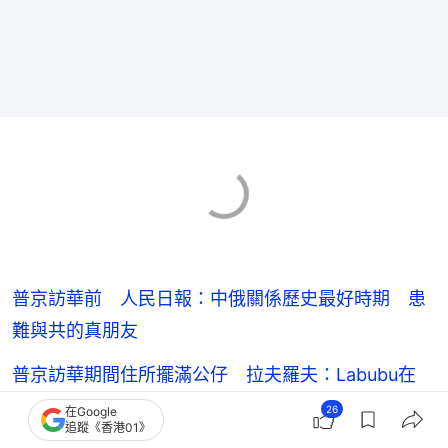
普京訪華前 人民日報：中俄關係歷史最好時期 患
難與共的真朋友
普京訪華期間住所擺滿公仔 拉夫羅夫：Labubu在
哪？｜有片
26
在Google
追蹤《香港01》