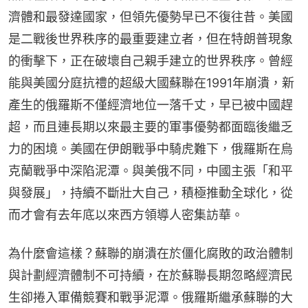
濟體和最發達國家，但領先優勢早已不復往昔。美國
是二戰後世界秩序的最重要建立者，但在特朗普現象
的衝擊下，正在破壞自己親手建立的世界秩序。曾經
能與美國分庭抗禮的超級大國蘇聯在1991年崩潰，新
產生的俄羅斯不僅經濟地位一落千丈，早已被中國趕
超，而且連長期以來最主要的軍事優勢都面臨後繼乏
力的困境。美國在伊朗戰爭中騎虎難下，俄羅斯在烏
克蘭戰爭中深陷泥潭。與美俄不同，中國主張「和平
與發展」，持續不斷壯大自己，積極推動全球化，從
而才會有去年底以來西方領導人密集訪華。
為什麼會這樣？蘇聯的崩潰在於僵化腐敗的政治體制
與計劃經濟體制不可持續，在於蘇聯長期忽略經濟民
生卻捲入軍備競賽和戰爭泥潭。俄羅斯繼承蘇聯的大