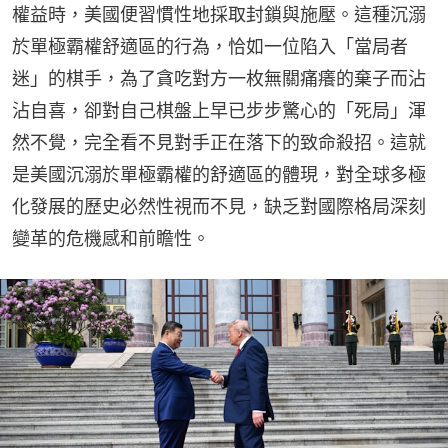
權益時，美國便習慣性地採取封鎖與施壓。這種沉溺
於單極霸權舒適區的行為，恰如一位陷入「當局者
迷」的棋手，為了貪吃對方一枚無關痛癢的棄子而沾
沾自喜，卻對自己棋盤上早已步步驚心的「死局」渾
然不覺，完全看不見對手正在落下的致命殺招。這就
是美國沉溺於單極霸權的舒適區的體現，對全球多極
化發展的歷史必然性視而不見，缺乏對國際格局深刻
變革的危機感和前瞻性。