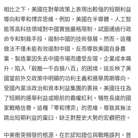
相比之下，美國在對華政策上表現出較強的短期利益
導向和零和博弈思維。例如，美國在半導體、人工智
能等高科技領域對中國實施嚴格限制，試圖通過行政
命令和制裁手段，遏制中國的技術發展。然而，這種
做法不僅未能有效遏制中國，反而導致美國自身農
業、製造業因失去中國市場而遭受反噬，企業成本飆
升，陷入「殺敵一千自損八百」的困境。這反映了美
國當前外交政策中明顯的功利主義和選舉周期導向。
受國內黨派政治和資本利益集團的裹挾，美國往往為
了短期的選舉利益或眼前的霸權紅利，犧牲長遠的國
家戰略信譽。這種「零和博弈」的思維，導致其無法
跳出短期利益的窠臼，缺乏對歷史大勢的宏觀把控。
中美衝突頻發的根源，在於認知錯位與戰略誤判。首