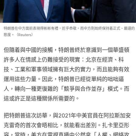
特朗普在中方面前表現得彬彬有禮，近乎恭敬，而中方則始終保持着正式、嚴謹的
態度。（Reuters）
但隨着與中國的接觸，特朗普終於意識到一個華盛頓
許多人在情感上仍難接受的現實：北京在經濟、科
技、工業和軍事領域擁有巨大的實力，而且能夠有效
運用這些力量。因此，特朗普已經從單純的咄咄逼
人，轉向一種更復雜的「競爭與合作並存」模式。而
這或許正是這種關係所需要的。
把特朗普這次訪華，與2021年中美官員在阿拉斯加安
克雷奇的首次會晤相比，就能看出差別。扎卡里亞形
容，當時，美方在電視直播中公然拿「人權、網絡攻