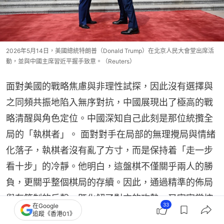
2026年5月14日，美國總統特朗普（Donald Trump）在北京人民大會堂出席活
動，並與中國主席習近平握手致意。（Reuters）
面對美國的戰略焦慮與非理性試探，因此沒有選擇與
之同頻共振地陷入無序對抗，中國展現出了極高的戰
略清醒與角色定位。中國深知自己此刻是那位統攬全
局的「執棋者」。 面對對手在局部的無理攪局與情緒
化落子，執棋者沒有亂了方寸，而是保持着「走一步
看十步」的冷靜。他明白，這盤棋不僅關乎兩人的勝
負，更關乎整個棋局的存續。因此，通過精準的佈局
與有節制的反擊，既化解了對方的攻勢，又牢牢掌控
33
在Google
着棋局的走向，防止整盤棋因一方的魯莽而徹底崩
追蹤《香港01》