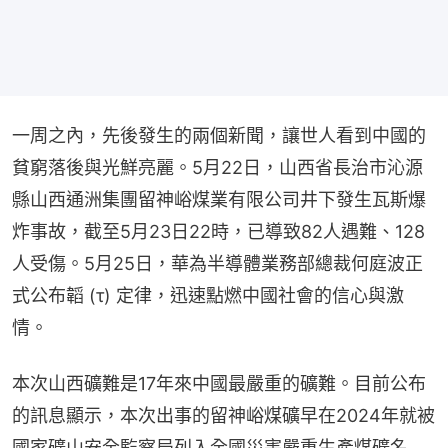
一周之內，先後發生的兩個新聞，讓世人看到中國的
貧窮落後與光鮮亮麗。5月22日，山西省長治市沁源
縣山西通洲集團留神峪煤業有限公司井下發生瓦斯爆
炸事故，截至5月23日22時，已導致82人遇難、128
人受傷。5月25日，華為半導體業務部總裁何庭波正
式公布韜 (τ) 定律，迅速點燃中國社會的信心與激
情。
本次山西礦難是17年來中國最嚴重的礦難。目前公布
的訊息顯示，本次出事的留神峪煤礦早在2024年就被
國家礦山安全監察局列入全國災害嚴重生產煤礦名