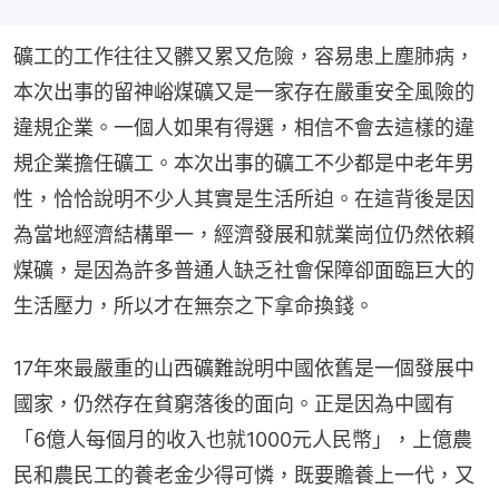
礦工的工作往往又髒又累又危險，容易患上塵肺病，
本次出事的留神峪煤礦又是一家存在嚴重安全風險的
違規企業。一個人如果有得選，相信不會去這樣的違
規企業擔任礦工。本次出事的礦工不少都是中老年男
性，恰恰說明不少人其實是生活所迫。在這背後是因
為當地經濟結構單一，經濟發展和就業崗位仍然依賴
煤礦，是因為許多普通人缺乏社會保障卻面臨巨大的
生活壓力，所以才在無奈之下拿命換錢。
17年來最嚴重的山西礦難說明中國依舊是一個發展中
國家，仍然存在貧窮落後的面向。正是因為中國有
「6億人每個月的收入也就1000元人民幣」，上億農
民和農民工的養老金少得可憐，既要贍養上一代，又