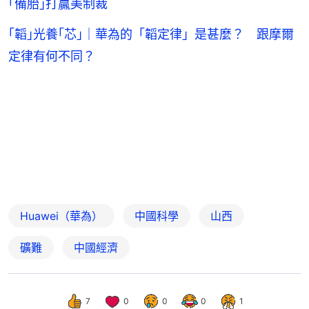
｢備胎｣打贏美制裁
｢韜｣光養｢芯｣｜華為的「韜定律」是甚麼？ 跟摩爾
定律有何不同？
Huawei（華為）
中國科學
山西
礦難
中國經濟
7
0
0
0
1