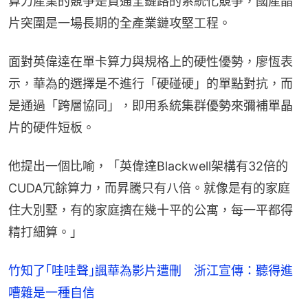
算力產業的競爭是貫通全鏈路的系統化競爭，國產晶
片突圍是一場長期的全產業鏈攻堅工程。
面對英偉達在單卡算力與規格上的硬性優勢，廖恆表
示，華為的選擇是不進行「硬碰硬」的單點對抗，而
是通過「跨層協同」，即用系統集群優勢來彌補單晶
片的硬件短板。
他提出一個比喻，「英偉達Blackwell架構有32倍的
CUDA冗餘算力，而昇騰只有八倍。就像是有的家庭
住大別墅，有的家庭擠在幾十平的公寓，每一平都得
精打細算。」
竹知了｢哇哇聲｣諷華為影片遭刪 浙江宣傳：聽得進
嘈雜是一種自信