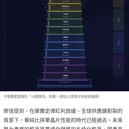
半導體產業鏈的「18層寶塔」架構。(微信公眾號＠財經會議圈）
廖恆提到，在摩爾定律紅利放緩、全球供應鏈割裂的
背景下，單純比拼單晶片性能的時代已經過去。未來