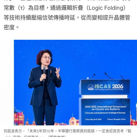
常數（τ）為目標，通過邏輯折疊（Logic Folding）
等技術持續壓縮信號傳播時延，從而變相提升晶體管
密度。
何庭波表示，「未來5年到10年，半導體行業將遇到瓶頸，一定會認真思考『韜