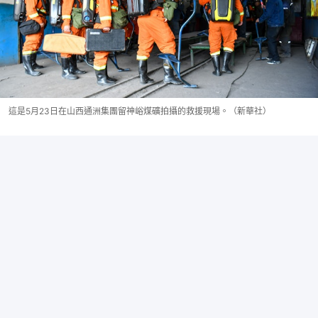
這是5月23日在山西通洲集團留神峪煤礦拍攝的救援現場。（新華社）