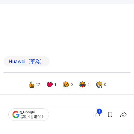
Huawei（華為）
17
1
0
4
0
中國
中國觀察
8
在Google
追蹤《香港01》
山西礦難82死｜中國為何會發生17年來
最嚴重礦難？