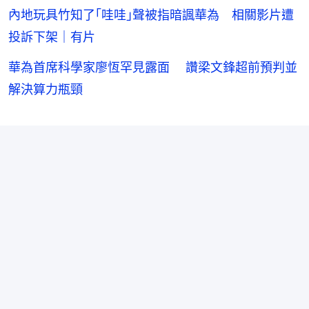
內地玩具竹知了｢哇哇｣聲被指暗諷華為 相關影片遭
投訴下架｜有片
華為首席科學家廖恆罕見露面 讚梁文鋒超前預判並
解決算力瓶頸