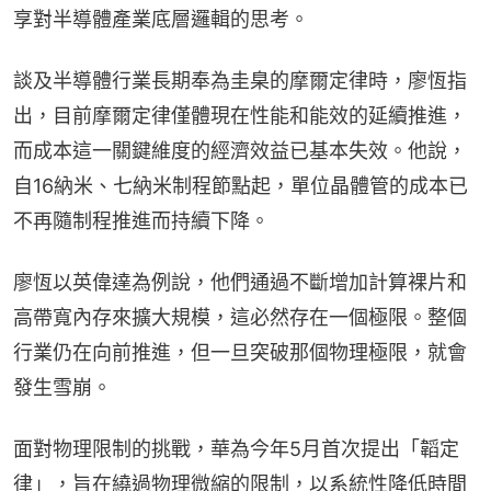
享對半導體產業底層邏輯的思考。
談及半導體行業長期奉為圭臬的摩爾定律時，廖恆指
出，目前摩爾定律僅體現在性能和能效的延續推進，
而成本這一關鍵維度的經濟效益已基本失效。他說，
自16納米、七納米制程節點起，單位晶體管的成本已
不再隨制程推進而持續下降。
廖恆以英偉達為例說，他們通過不斷增加計算裸片和
高帶寬內存來擴大規模，這必然存在一個極限。整個
行業仍在向前推進，但一旦突破那個物理極限，就會
發生雪崩。
面對物理限制的挑戰，華為今年5月首次提出「韜定
律」，旨在繞過物理微縮的限制，以系統性降低時間