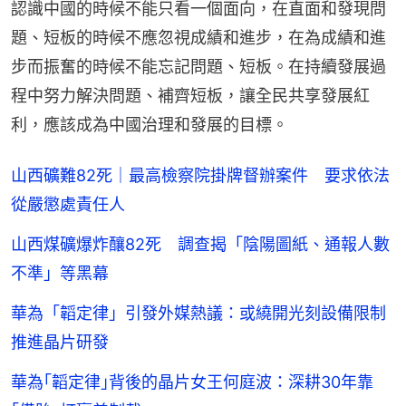
認識中國的時候不能只看一個面向，在直面和發現問
題、短板的時候不應忽視成績和進步，在為成績和進
步而振奮的時候不能忘記問題、短板。在持續發展過
程中努力解決問題、補齊短板，讓全民共享發展紅
利，應該成為中國治理和發展的目標。
山西礦難82死｜最高檢察院掛牌督辦案件 要求依法
從嚴懲處責任人
山西煤礦爆炸釀82死 調查揭「陰陽圖紙、通報人數
不準」等黑幕
華為「韜定律」引發外媒熱議：或繞開光刻設備限制
推進晶片研發
華為｢韜定律｣背後的晶片女王何庭波：深耕30年靠