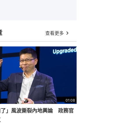
章
查看更多
01:08
知了」風波撕裂內地輿論 政務官
杠