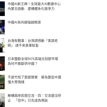
中國AI新王牌！全球最大AI數據中心
內蒙古啟動 建構體系化競爭力
中國AI為何越強越開源
台海有戰事｜台灣請得動「美語老
師」 請不來美軍駐紮
日本壟斷全球90%高端光刻膠市場
為何不敢斷供中國？
不是竹知了那麼簡單 華為要從中讀
懂大眾情緒
:08
解構兩岸民間交流．四｜交流還沒停
止 「恐中」已先成為預設