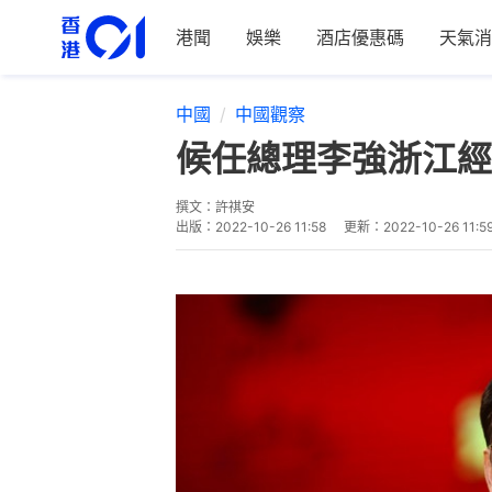
港聞
娛樂
酒店優惠碼
天氣消
中國
中國觀察
候任總理李強浙江經
撰文：
許祺安
出版：
2022-10-26 11:58
更新：
2022-10-26 11:5