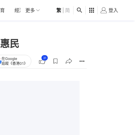
育
經濟
更多
01深圳
繁
觀點
|
简
健康
好食玩飛
登入
女
惠民
31
在Google
追蹤《香港01》