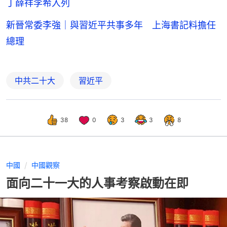
丁薛祥李希入列
新晉常委李強｜與習近平共事多年 上海書記料擔任
總理
中共二十大
習近平
38
0
3
3
8
中國
中國觀察
面向二十一大的人事考察啟動在即