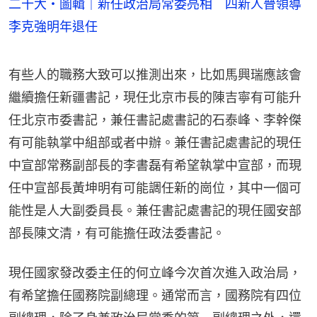
二十大・圖輯｜新任政治局常委亮相 四新人晉領導
李克強明年退任
有些人的職務大致可以推測出來，比如馬興瑞應該會
繼續擔任新疆書記，現任北京市長的陳吉寧有可能升
任北京市委書記，兼任書記處書記的石泰峰、李幹傑
有可能執掌中組部或者中辦。兼任書記處書記的現任
中宣部常務副部長的李書磊有希望執掌中宣部，而現
任中宣部長黃坤明有可能調任新的崗位，其中一個可
能性是人大副委員長。兼任書記處書記的現任國安部
部長陳文清，有可能擔任政法委書記。
現任國家發改委主任的何立峰今次首次進入政治局，
有希望擔任國務院副總理。通常而言，國務院有四位