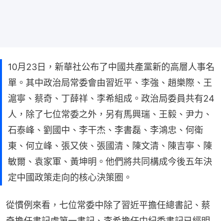
10月23日，新華社公布了中國共產黨新的高層人事名
單。其中政治局常委會由習近平、李強、趙樂際、王
滬寧、蔡奇、丁薛祥、李希組成。政治局委員共有24
人，除了七位常委之外，另有馬興瑞、王毅、尹力、
石泰峰、劉國中、李干杰、李書磊、李鴻忠、何衛
東、何立峰、張又俠、張國清、陳文清、陳吉寧、陳
敏爾、袁家軍、黃坤明。他們將共同構成今後五年決
定中國政策走向的核心決策圈。
從慣例來看，七位常委中除了習近平擔任總書記、蔡
奇擔任書記處第一書記、李希擔任中紀委書記已經明