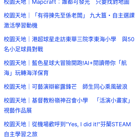
校園天地｜Mapcraft︰誰都可發光 只要找對地圖
校園天地｜「有得揀先至係老闆」 九大簋・自主選課
激活學習動機
校園天地｜港超球星走訪東華三院李東海小學 與50
名小足球員對戰
校園天地｜藍色星球大冒險開跑!AI+閱讀帶你「航
海」玩轉海洋保育
校園天地｜可藝演辯嶄露鋒芒 師生同心乘風破浪
校園天地｜基督教粉嶺神召會小學 「活演小畫家」
視藝作品展
校園天地｜從機場歡呼到"Yes, I did it!"芬蘭STEAM
自主學習之旅