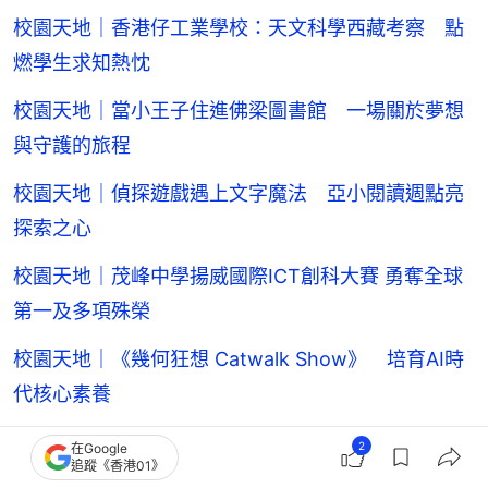
校園天地｜香港仔工業學校：天文科學西藏考察 點
燃學生求知熱忱
校園天地｜當小王子住進佛梁圖書館 一場關於夢想
與守護的旅程
校園天地｜偵探遊戲遇上文字魔法 亞小閱讀週點亮
探索之心
校園天地｜茂峰中學揚威國際ICT創科大賽 勇奪全球
第一及多項殊榮
校園天地｜《幾何狂想 Catwalk Show》 培育AI時
代核心素養
校園天地︱啟基學校師生到訪杭州 近距離觸摸真實
2
在Google
追蹤《香港01》
火箭箭體