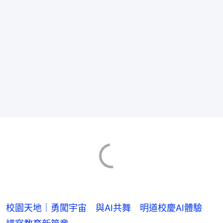
校園天地｜勇闖宇宙 與AI共舞 明道校慶AI體驗