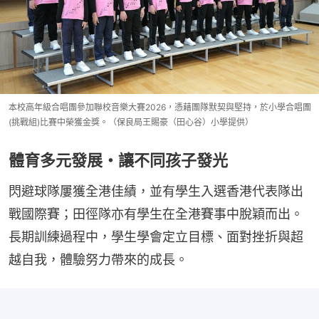
本校高年級合唱團參加聯校音樂大賽2026，憑藉團隊默契與堅持，於小學合唱團
(挑戰組)比賽中榮獲金獎。（保良局王賜豪（田心谷）小學提供）
體育多元發展・讓不同孩子發光
閃避球隊屢獲全港佳績，並有學生入選香港代表隊出
戰國際賽；田徑隊亦有學生在全港賽事中脫穎而出。
長期訓練過程中，學生學會定立目標、面對挫折與超
越自我，體驗努力帶來的成長。