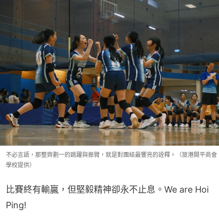
不必言語，那整齊劃一的跳躍與振臂，就是對團結最響亮的詮釋。（旅港開平商會
學校提供）
比賽終有輸贏，但堅毅精神卻永不止息。We are Hoi 
Ping!