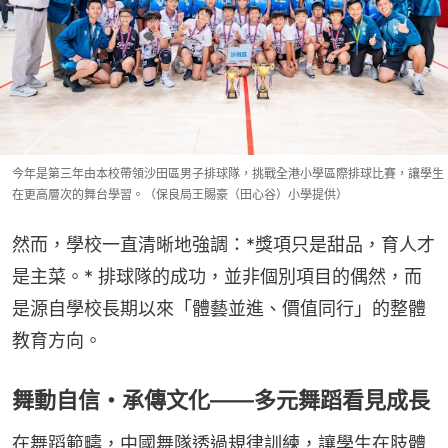
今年是第三年由本校帶領沙田區男子排球隊，挑戰全港小學區際排球比賽，讓學生
在更高層次的舞台學習。（保良局王賜豪（田心谷）小學提供）
然而，學校一直清晰地強調：*獎項只是甜品，育人才
是主菜。* 排球隊的成功，並非個別項目的偶然，而
是源自學校長期以來「體藝並進、價值同行」的整體
教育方向。
舞動自信・承傳文化——多元舞蹈看見成長
在舞蹈範疇，中國舞隊透過規律訓練，讓學生在肢體