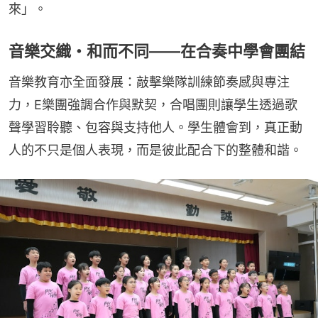
來」。
音樂交織・和而不同——在合奏中學會團結
音樂教育亦全面發展：敲擊樂隊訓練節奏感與專注
力，E樂團強調合作與默契，合唱團則讓學生透過歌
聲學習聆聽、包容與支持他人。學生體會到，真正動
人的不只是個人表現，而是彼此配合下的整體和諧。