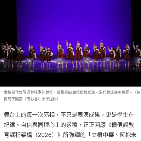
本校當代舞隊憑著精湛的舞技，榮獲第62屆校際舞蹈節 - 當代舞比賽甲級獎。（保
良局王賜豪（田心谷）小學提供）
舞台上的每一次亮相，不只是表演成果，更是學生在
紀律、自信與同理心上的累積，正正回應《價值觀教
育課程架構（2026）》所強調的「立根中華、擁抱未