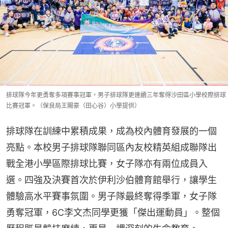
排球隊今年更勇奪多項賽事冠軍，男子排球隊更連續三年奪得沙田區小學校際排球
比賽冠軍。（保良局王賜豪（田心谷）小學提供）
排球隊在訓練中累積成果，成為校內體育發展的一個
亮點。本校男子排球隊聯同區內友校精英組成聯隊出
戰全港小學區際排球比賽，女子隊亦有兩位成員入
選。四強及決賽首次於伊利沙伯體育館舉行，讓學生
體驗高水平賽事氛圍。男子隊最終奪得季軍，女子隊
勇奪冠軍，6C李文杰同學更獲「傑出運動員」。整個