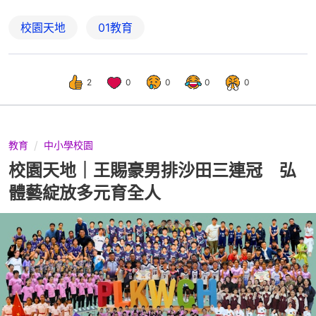
校園天地
01教育
2
0
0
0
0
教育
中小學校園
校園天地｜王賜豪男排沙田三連冠 弘
體藝綻放多元育全人