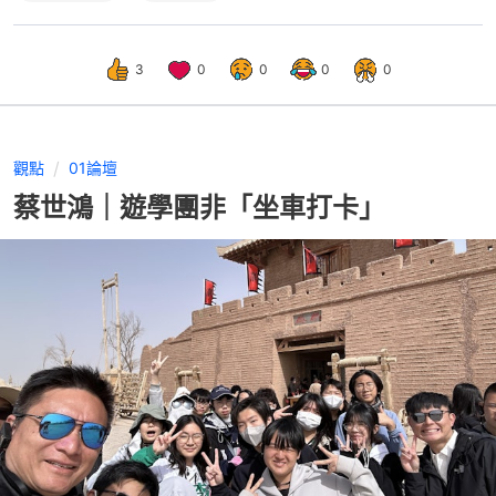
3
0
0
0
0
觀點
01論壇
蔡世鴻｜遊學團非「坐車打卡」