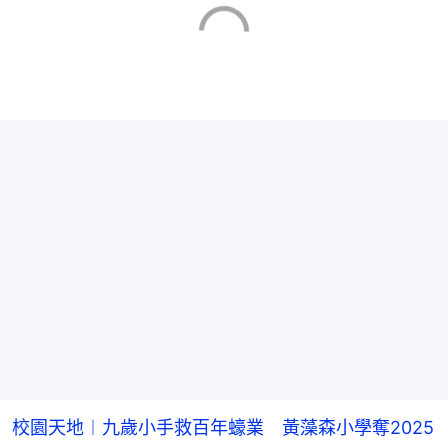
校園天地︱九歲小手救百年蠔業 黃藻森小學奪2025