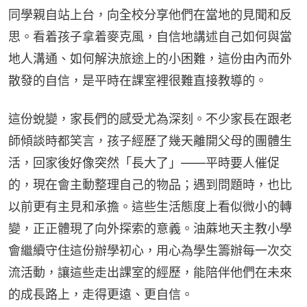
同學親自站上台，向全校分享他們在當地的見聞和反
思。看着孩子拿着麥克風，自信地講述自己如何與當
地人溝通、如何解決旅途上的小困難，這份由內而外
散發的自信，是平時在課室裡很難直接教導的。
這份蛻變，家長們的感受尤為深刻。不少家長在跟老
師傾談時都笑言，孩子經歷了幾天離開父母的團體生
活，回家後好像突然「長大了」——平時要人催促
的，現在會主動整理自己的物品；遇到問題時，也比
以前更有主見和承擔。這些生活態度上看似微小的轉
變，正正體現了向外探索的意義。油蔴地天主教小學
會繼續守住這份辦學初心，用心為學生籌辦每一次交
流活動，讓這些走出課室的經歷，能陪伴他們在未來
的成長路上，走得更遠、更自信。