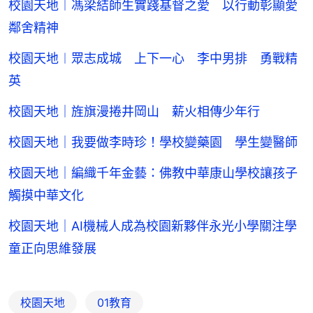
校園天地︱馮梁結師生實踐基督之愛 以行動彰顯愛
鄰舍精神
校園天地︱眾志成城 上下一心 李中男排 勇戰精
英
校園天地｜旌旗漫捲井岡山 薪火相傳少年行
校園天地｜我要做李時珍！學校變藥園 學生變醫師
校園天地｜編織千年金藝：佛教中華康山學校讓孩子
觸摸中華文化
校園天地｜AI機械人成為校園新夥伴永光小學關注學
童正向思維發展
校園天地
01教育