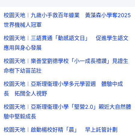
校園天地︱九歲小手救百年蠔業 黃藻森小學奪2025
世界機械人冠軍
校園天地︱三語貫通「動感語文日」 促進學生語文
應用與身心發展
校園天地︱樂善堂劉德學校「小一成長禮讚」見證生
命樹下幼苗茁壯
校園天地︱亞斯理衞理小學多元學習週 體驗中成
長 拓闊全人視野
校園天地︱亞斯理衞理小學「堅營2.0」親近大自然體
驗中堅毅成長
校園天地︱啟動楊校好精「晨」 早上託管計劃