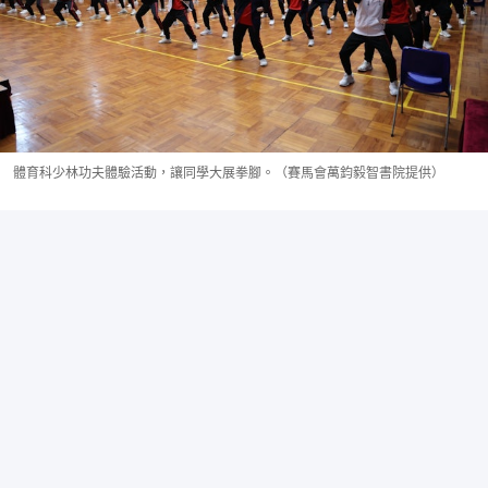
體育科少林功夫體驗活動，讓同學大展拳腳。（賽馬會萬鈞毅智書院提供）