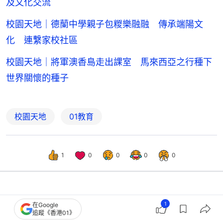
及文化交流
校園天地｜德蘭中學親子包糉樂融融 傳承端陽文
化 連繫家校社區
校園天地｜將軍澳香島走出課室 馬來西亞之行種下
世界關懷的種子
校園天地
01教育
1
0
0
0
0
教育
中小學校園
1
在Google
追蹤《香港01》
德貞女子中學推「能動力」改革 抗躺