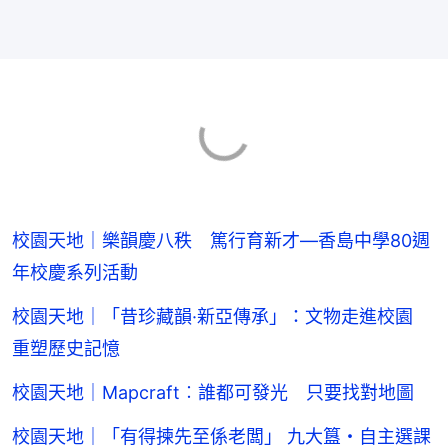
校園天地｜樂韻慶八秩 篤行育新才—香島中學80週
年校慶系列活動
校園天地｜「昔珍藏韻·新亞傳承」：文物走進校園
重塑歷史記憶
校園天地｜Mapcraft︰誰都可發光 只要找對地圖
校園天地｜「有得揀先至係老闆」 九大簋・自主選課