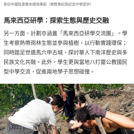
參訪中國駐墨爾本總領事館（佛教葉紀南紀念中學提供）
馬來西亞研學：探索生態與歷史交融
另一方面，計劃亦涵蓋「馬來西亞研學交流團」。學
生考察熱帶雨林生態並參與植樹，以行動實踐環保；
同時踏足世遺馬六甲古城，探討華人下南洋歷史與多
民族文化共融。此外，學生更與當地八打靈公教國民
型中學交流，促進兩地學子思想碰撞。