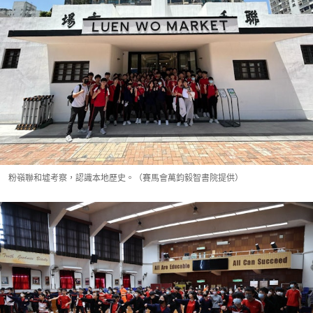
粉嶺聯和墟考察，認識本地歷史。（賽馬會萬鈞毅智書院提供）