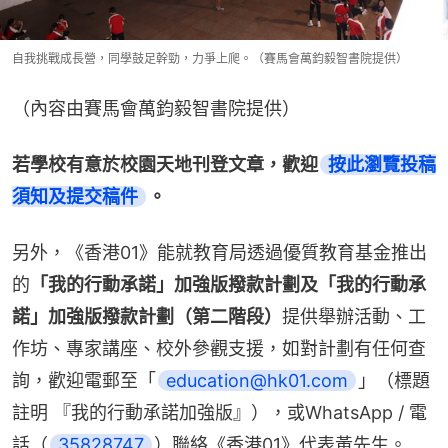
自我挑戰成長營，同學鼓足幹勁，力爭上爬。（賽馬會萬鈞毅智書院提供）
（內容由賽馬會萬鈞毅智書院提供）
若學校有意於校園天地刊登文章，歡迎
按此瀏覽投稿
須知及提交稿件
。
另外，《香港01》能就教育局透過優質教育基金推出
的
「我的行動承諾」加強版撥款計劃及「我的行動承
諾」加強版撥款計劃（第二階段）
提供舉辦活動、工
作坊、專家講座、校外參觀支援，如對計劃有任何查
詢，歡迎電郵至「
education@hk01.com
」（標題
註明 『我的行動承諾加強版』），或WhatsApp / 電
話（
35828747
）聯絡《香港01》代表黃先生。