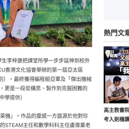
熱門文
一學生李梓康把課堂所學一步步延伸到校外
OCU香港文化協會舉辦的第一屆亞太區
組別），最終獲得編程組亞軍及「傑出機械
，更是一段從構思、製作到克服困難的
中學提供）
高主教書
茶機」。作品的靈感一方面源於他對珍
考入劍橋
的STEAM主任和數學科科主任盧偉業老