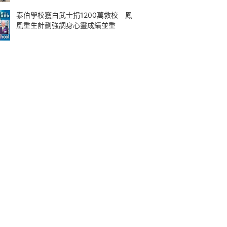
泰伯學校獲白武士捐1200萬救校 鳳
凰重生計劃強調身心靈成績並重