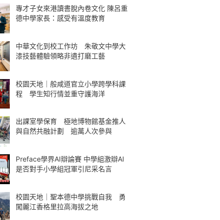
專才子女來港讀書脫內卷文化 陳呂重
德中學家長：感受有溫度教育
中華文化到校工作坊 朱敬文中學大
漆技藝體驗領略非遺打磨工藝
校園天地｜般咸道官立小學跨學科課
程 學生知行情並重守護海洋
出課室學保育 極地博物館基金推人
與自然共融計劃 逾萬人次參與
Preface學界AI辯論賽 中學組激辯AI
是否對手小學組冠軍引尼采名言
校園天地｜聖本德中學挑戰自我 勇
闖麗江香格里拉高海拔之地