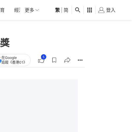
育
經濟
更多
01深圳
繁
觀點
|
简
健康
好食玩飛
登入
女
獎
5
在Google
追蹤《香港01》