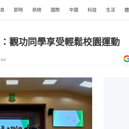
息
即時
熱榜
國際
中國
科技
生活
體
：觀功同學享受輕鬆校園運動 
:00