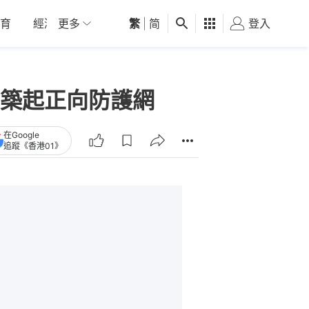
育
經濟
更多
01深圳
繁
觀點
|
简
健康
好食玩飛
登入
女
築起正向防護網
在Google
追蹤《香港01》