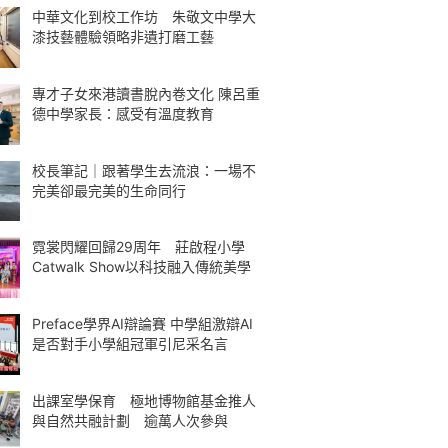
中華文化到校工作坊 朱敬文中學大
漆技藝體驗領略非遺打磨工藝
專才子女來港讀書脫內卷文化 陳呂重
德中學家長：感受有溫度教育
校長筆記｜跟著學生去流浪：一場不
完美卻最完美的生命同行
霓裳閃耀回歸29周年 莊啟程小學
Catwalk Show以科技融入傳統美學
Preface學界AI辯論賽 中學組激辯AI
是否對手小學組冠軍引尼采名言
出課室學保育 極地博物館基金推人
與自然共融計劃 逾萬人次參與