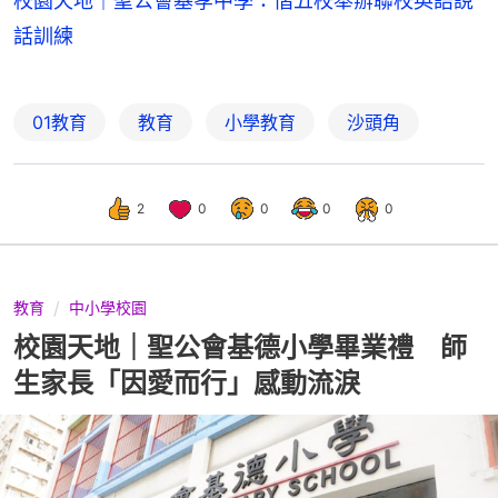
校園天地｜聖公會基孝中學：偕五校舉辦聯校英語說
話訓練
01教育
教育
小學教育
沙頭角
2
0
0
0
0
教育
中小學校園
校園天地｜聖公會基德小學畢業禮 師
生家長「因愛而行」感動流淚