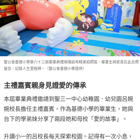
聖公會基德小學第六十三屆畢業典禮現場設有精美拍照區，畢業生與家長在此合照
留念，記錄人生里程碑。（聖公會基德小學提供）
主禮嘉賓親身見證愛的傳承
本屆畢業典禮邀請到聖三一中心幼稚園．幼兒園呂婉
婉校長擔任主禮嘉賓，作為基德小學的畢業生，她與
台下的學弟妹分享了兩段她和母校「愛的故事」。
升讀小一的呂校長每天探索校園。記得有一次小息，