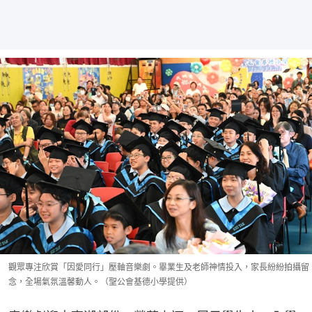
觀眾專注欣賞「因愛同行」壓軸音樂劇。畢業生及老師神情投入，家長紛紛拍攝留
念，全場氣氛溫馨動人。（聖公會基德小學提供）