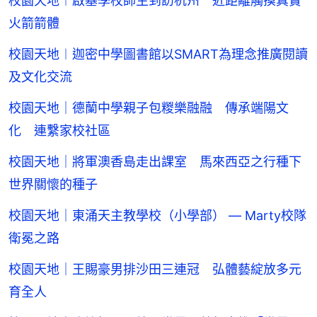
校園天地︱啟基學校師生到訪杭州 近距離觸摸真實
火箭箭體
校園天地︱迦密中學圖書館以SMART為理念推廣閱讀
及文化交流
校園天地｜德蘭中學親子包糉樂融融 傳承端陽文
化 連繫家校社區
校園天地｜將軍澳香島走出課室 馬來西亞之行種下
世界關懷的種子
校園天地｜東涌天主教學校（小學部） — Marty校隊
衛冕之路
校園天地｜王賜豪男排沙田三連冠 弘體藝綻放多元
育全人