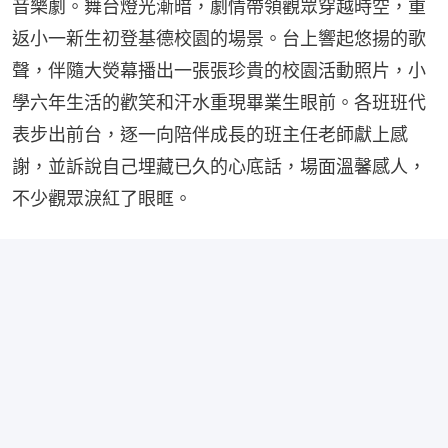
音樂劇。舞台燈光漸暗，劇情帶領觀眾穿越時空，重
返小一新生初登基德校園的場景。台上響起悠揚的歌
聲，伴隨大熒幕播出一張張珍貴的校園活動照片，小
學六年生活的歡笑和汗水重現畢業生眼前。各班班代
表步出前台，逐一向陪伴成長的班主任老師獻上感
謝，並訴說自己埋藏已久的心底話，場面溫馨感人，
不少觀眾淚紅了眼眶。