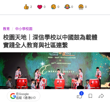
2
0
0
0
0
教育
中小學校園
校園天地｜深信學校以中國鼓為載體
實踐全人教育與社區連繫
2
在Google
追蹤《香港01》