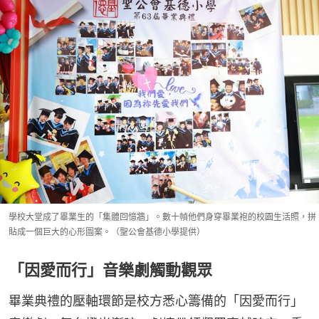
學校大堂成了畢業生的「集體回憶牆」。數十幀他們身穿畢業袍的校園生活照，拼
貼成一個巨大的心形圖案。（聖公會基德小學提供）
「因愛而行」音樂劇觸動觀眾
畢業典禮的壓軸環節是校方悉心籌備的「因愛而行」