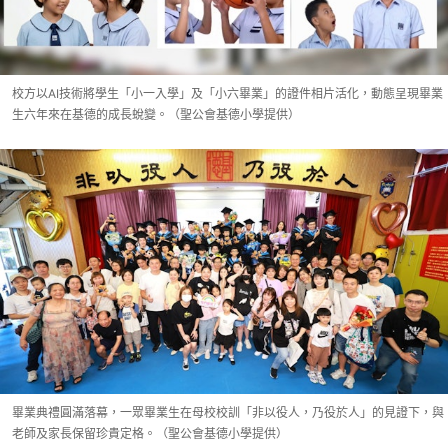
校方以AI技術將學生「小一入學」及「小六畢業」的證件相片活化，動態呈現畢業
生六年來在基德的成長蛻變。（聖公會基德小學提供）
畢業典禮圓滿落幕，一眾畢業生在母校校訓「非以役人，乃役於人」的見證下，與
老師及家長保留珍貴定格。（聖公會基德小學提供）