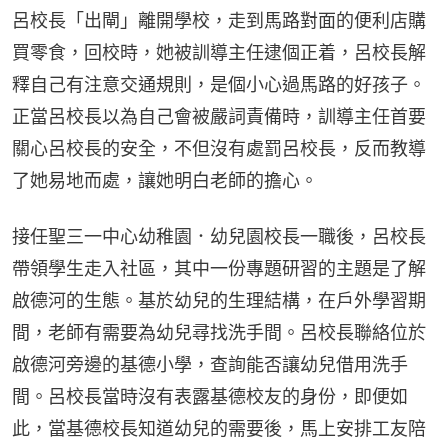
呂校長「出閘」離開學校，走到馬路對面的便利店購
買零食，回校時，她被訓導主任逮個正着，呂校長解
釋自己有注意交通規則，是個小心過馬路的好孩子。
正當呂校長以為自己會被嚴詞責備時，訓導主任首要
關心呂校長的安全，不但沒有處罰呂校長，反而教導
了她易地而處，讓她明白老師的擔心。
接任聖三一中心幼稚園．幼兒園校長一職後，呂校長
帶領學生走入社區，其中一份專題研習的主題是了解
啟德河的生態。基於幼兒的生理結構，在戶外學習期
間，老師有需要為幼兒尋找洗手間。呂校長聯絡位於
啟德河旁邊的基德小學，查詢能否讓幼兒借用洗手
間。呂校長當時沒有表露基德校友的身份，即便如
此，當基德校長知道幼兒的需要後，馬上安排工友陪