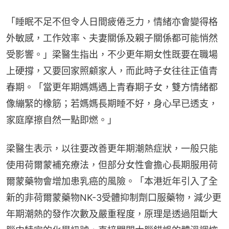
「睡眠不足不但令人日間疲倦乏力，情緒亦會變得格
外敏感，工作效率、夫妻關係及親子關係都可能悄然
受影響。」梁醫生指出，不少更年期女性既要在職場
上硬撐，又要回家照顧家人，而此時子女往往正值青
春期。「當更年期媽媽遇上青春期子女，雙方情緒都
像繃緊的橡筋；若媽媽長期睡不好，身心早已透支，
家庭摩擦自然一點即燃。」
梁醫生表示，以往要改善更年期潮熱症狀，一般只能
使用荷爾蒙補充療法，但部分女性會擔心長期服用荷
爾蒙藥物會增加患乳癌的風險。「本港近年引入了全
新的非荷爾蒙藥物NK-3受體抑制劑口服藥物，減少更
年期潮熱的發作次數及嚴重程度，原理是透過阻斷大