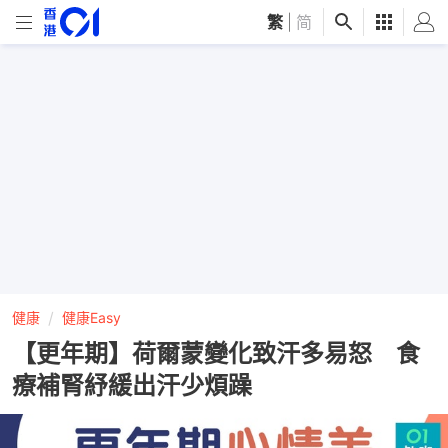
繁
|
简
健康
健康Easy
【更年期】荷爾蒙變化致汗多易怒 食
療補腎紓緩出汗少煩躁