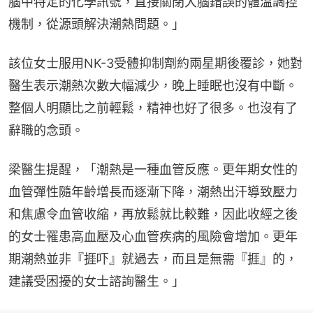
腦中特定的化學訊號，直接關閉大腦錯誤的體溫調控
機制，從源頭解決潮熱問題。」
該位女士服用NK-3受體抑制劑約兩星期後覆診，她對
醫生表示潮熱次數大幅減少，晚上睡眠也沒有中斷。
整個人明顯比之前輕鬆，精神也好了很多。也沒有了
辭職的念頭。
梁醫生提醒，「潮熱是一種血管反應。更年期女性的
血管彈性隨年齡增長而逐漸下降，潮熱出汗導致壓力
和焦慮令血管收縮，再放鬆就比較難，因此收經之後
的女士罹患高血壓及心血管疾病的風險會增加。更年
期潮熱並非『捱吓』就過去，而且是無需『捱』的，
建議受困擾的女士諮詢醫生。」