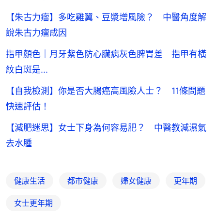
【朱古力瘤】多吃雞翼、豆漿增風險？ 中醫角度解
說朱古力瘤成因
指甲顏色｜月牙紫色防心臟病灰色脾胃差 指甲有橫
紋白斑是...
【自我檢測】你是否大腸癌高風險人士？ 11條問題
快速評估！
【減肥迷思】女士下身為何容易肥？ 中醫教減濕氣
去水腫
健康生活
都市健康
婦女健康
更年期
女士更年期