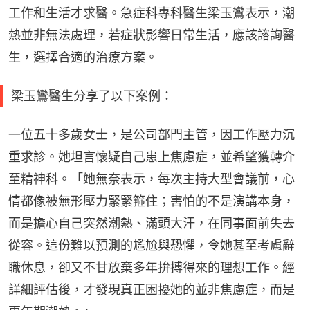
工作和生活才求醫。急症科專科醫生梁玉鸞表示，潮
熱並非無法處理，若症狀影響日常生活，應該諮詢醫
生，選擇合適的治療方案。
梁玉鸞醫生分享了以下案例：
一位五十多歲女士，是公司部門主管，因工作壓力沉
重求診。她坦言懷疑自己患上焦慮症，並希望獲轉介
至精神科。「她無奈表示，每次主持大型會議前，心
情都像被無形壓力緊緊箍住；害怕的不是演講本身，
而是擔心自己突然潮熱、滿頭大汗，在同事面前失去
從容。這份難以預測的尷尬與恐懼，令她甚至考慮辭
職休息，卻又不甘放棄多年拚搏得來的理想工作。經
詳細評估後，才發現真正困擾她的並非焦慮症，而是