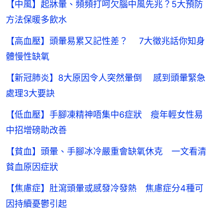
【中風】起牀暈、頻頻打呵欠腦中風先兆？5大預防
方法保暖多飲水
【高血壓】頭暈易累又記性差？ 7大徵兆話你知身
體慢性缺氧
【新冠肺炎】8大原因令人突然暈倒 感到頭暈緊急
處理3大要訣
【低血壓】手腳凍精神唔集中6症狀 瘦年輕女性易
中招增磅助改善
【貧血】頭暈、手腳冰冷嚴重會缺氧休克 一文看清
貧血原因症狀
【焦慮症】肚瀉頭暈或感發冷發熱 焦慮症分4種可
因持續憂鬱引起