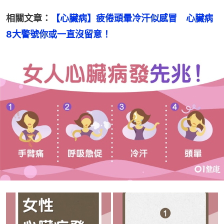
相關文章：
【心臟病】疲倦頭暈冷汗似感冒　心臟病
8大警號你或一直沒留意！