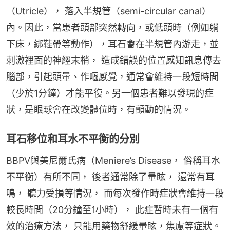
（Utricle）， 落入半規管（semi-circular canal）
內。因此，當患者頭部突然轉向，或低頭時（例如躺
下床，綁鞋帶等動作），耳石會在半規管內游走，並
刺激裡面的神經末梢， 造成錯誤的位置感知訊息傳去
腦部，引起頭暈、作嘔感覺，通常會維持一段短時間
（少於1分鐘）才能平復。另一個患者難以發現的症
狀，是眼球會在改變體位時，有顫動的情況。
耳石移位和耳水不平衡的分別
BBPV與美尼爾氏病（Meniere’s Disease， 俗稱耳水
不平衡）有所不同， 後者通常除了暈眩， 還常有耳
鳴， 聽力受損等情況， 而每次發作時症狀會維持一段
較長時間（20分鐘至1小時）， 此症暫時未有一個有
效的治療方法， 只能用藥物舒緩暈眩，焦慮等症狀。