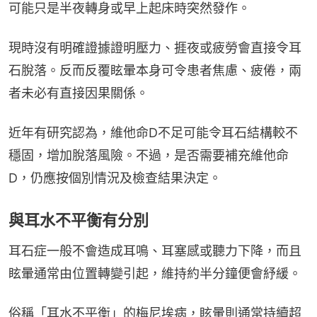
可能只是半夜轉身或早上起床時突然發作。
現時沒有明確證據證明壓力、捱夜或疲勞會直接令耳
石脫落。反而反覆眩暈本身可令患者焦慮、疲倦，兩
者未必有直接因果關係。
近年有研究認為，維他命D不足可能令耳石結構較不
穩固，增加脫落風險。不過，是否需要補充維他命
D，仍應按個別情況及檢查結果決定。
與耳水不平衡有分別
耳石症一般不會造成耳鳴、耳塞感或聽力下降，而且
眩暈通常由位置轉變引起，維持約半分鐘便會紓緩。
俗稱「耳水不平衡」的梅尼埃病，眩暈則通常持續超