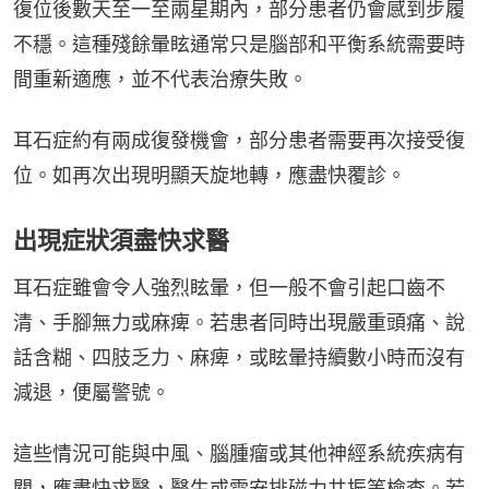
復位後數天至一至兩星期內，部分患者仍會感到步履
不穩。這種殘餘暈眩通常只是腦部和平衡系統需要時
間重新適應，並不代表治療失敗。
耳石症約有兩成復發機會，部分患者需要再次接受復
位。如再次出現明顯天旋地轉，應盡快覆診。
出現症狀須盡快求醫
耳石症雖會令人強烈眩暈，但一般不會引起口齒不
清、手腳無力或麻痺。若患者同時出現嚴重頭痛、說
話含糊、四肢乏力、麻痺，或眩暈持續數小時而沒有
減退，便屬警號。
這些情況可能與中風、腦腫瘤或其他神經系統疾病有
關，應盡快求醫，醫生或需安排磁力共振等檢查。若