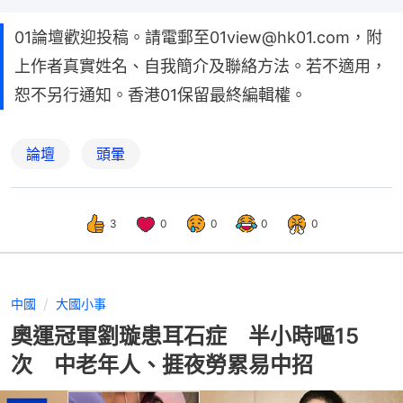
01論壇歡迎投稿。請電郵至01view@hk01.com，附
上作者真實姓名、自我簡介及聯絡方法。若不適用，
恕不另行通知。香港01保留最終編輯權。
論壇
頭暈
3
0
0
0
0
中國
大國小事
奧運冠軍劉璇患耳石症 半小時嘔15
次 中老年人、捱夜勞累易中招