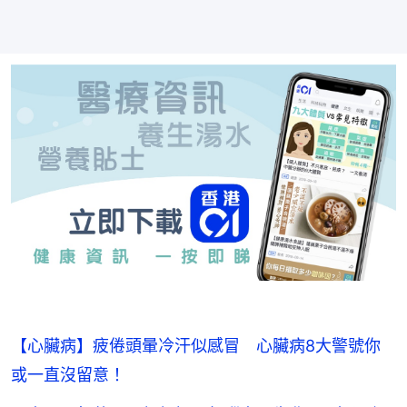
【心臟病】疲倦頭暈冷汗似感冒 心臟病8大警號你
或一直沒留意！