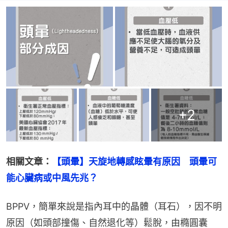
+
2
相關文章：
【頭暈】天旋地轉感眩暈有原因　頭暈可
能心臟病或中風先兆？
BPPV，簡單來說是指內耳中的晶體（耳石），因不明
原因（如頭部撞傷、自然退化等）鬆脫，由橢圓囊