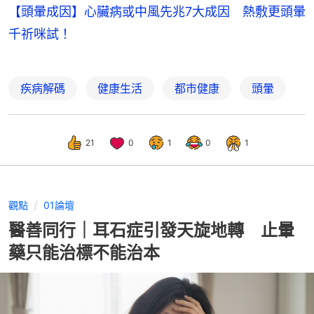
【頭暈成因】心臟病或中風先兆7大成因 熱敷更頭暈
千祈咪試！
疾病解碼
健康生活
都市健康
頭暈
21
0
1
0
1
觀點
01論壇
醫善同行｜耳石症引發天旋地轉 止暈
藥只能治標不能治本