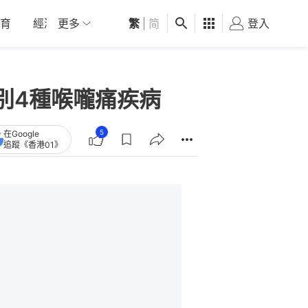
育
經濟
更多
01深圳
繁
觀點
|
简
健康
好食玩飛
登入
女
別4種喉嚨痛疾病
5
在Google
追蹤《香港01》