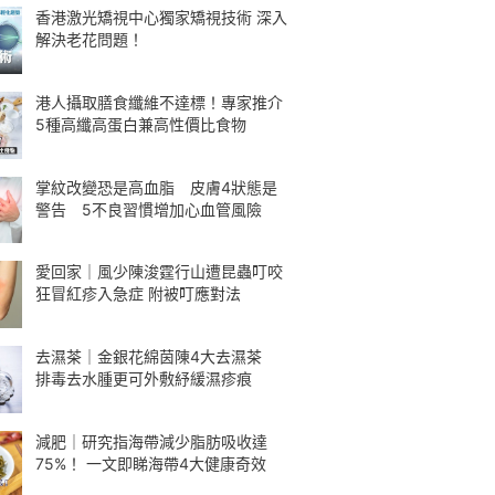
香港激光矯視中心獨家矯視技術 深入
解決老花問題！
港人攝取膳食纖維不達標！專家推介
5種高纖高蛋白兼高性價比食物
掌紋改變恐是高血脂 皮膚4狀態是
警告 5不良習慣增加心血管風險
愛回家｜風少陳浚霆行山遭昆蟲叮咬
狂冒紅疹入急症 附被叮應對法
去濕茶｜金銀花綿茵陳4大去濕茶
排毒去水腫更可外敷紓緩濕疹痕
減肥｜研究指海帶減少脂肪吸收達
75%！ 一文即睇海帶4大健康奇效