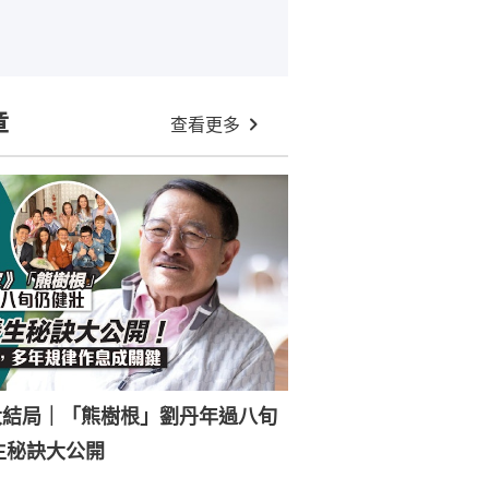
章
查看更多
大結局｜「熊樹根」劉丹年過八旬
生秘訣大公開