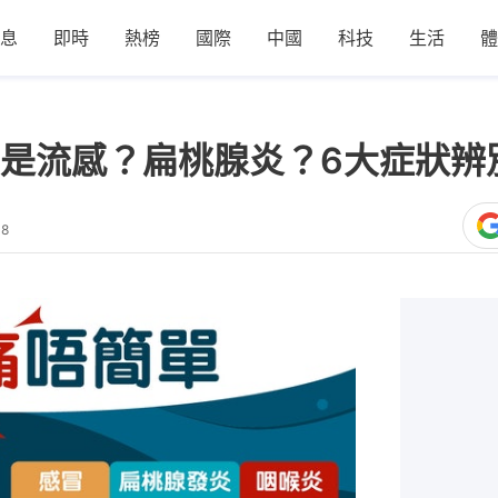
息
即時
熱榜
國際
中國
科技
生活
體
是流感？扁桃腺炎？6大症狀辨
18