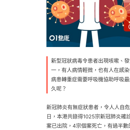
新型冠狀病毒令患者出現咳嗽、發
一，有人病情輕微，也有人在感染
病患轉重症需要呼吸機協助呼吸最
久呢？
新冠肺炎有無症狀患者，令人人自危
日，本港共錄得1025宗新冠肺炎確
案已出院，4宗個案死亡，有過半數