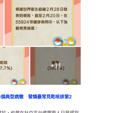
+
11
4個典型病徵　發燒最常見乾咳排第2
前被確診，也曾在社交平台透露兩人只是感到