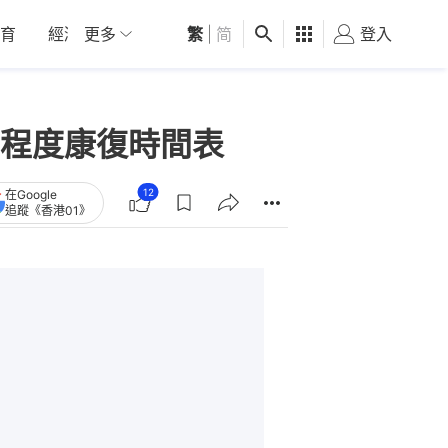
育
經濟
更多
01深圳
繁
觀點
|
简
健康
好食玩飛
登入
女
程度康復時間表
12
在Google
追蹤《香港01》