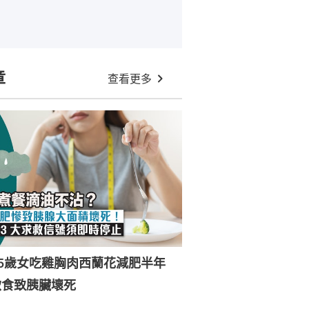
章
查看更多
25歲女吃雞胸肉西蘭花減肥半年
飲食致胰臟壞死