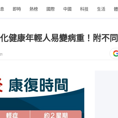
息
即時
熱榜
國際
中國
科技
生活
體
化健康年輕人易變病重！附不同
21