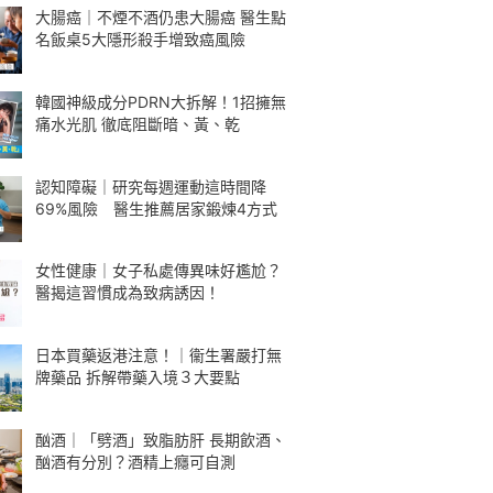
大腸癌｜不煙不酒仍患大腸癌 醫生點
名飯桌5大隱形殺手增致癌風險
韓國神級成分PDRN大拆解！1招擁無
痛水光肌 徹底阻斷暗、黃、乾
認知障礙｜研究每週運動這時間降
69%風險 醫生推薦居家鍛煉4方式
女性健康｜女子私處傳異味好尷尬？
醫揭這習慣成為致病誘因！
日本買藥返港注意！｜衞生署嚴打無
牌藥品 拆解帶藥入境３大要點
酗酒｜「劈酒」致脂肪肝 長期飲酒、
酗酒有分別？酒精上癮可自測