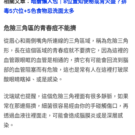
相關文章：
暗瘡懶人包｜8位置知便秘或胃火盛？排
毒5穴位+5色食物忌洗面太多
危險三角區的青春痘不能擠
從眉心和兩側嘴角所連線的三角區域，稱為危險三角
形，長在這個區域的青春痘就不要擠它，因為這裡的
血管跟眼眶的血管是相通的，擠它有可能會回流到腦
部的血管阻塞而有危險，這也是常有人在這裡打玻尿
酸眼睛瞎掉、或是感染。
沈瑞斌也提醒，這個危險三角裡面有很多靜脈，如果
常在那邊摳擠，細菌很容易經由你的手碰觸傷口，再
透過血液往裡面走，可能會造成腦膜炎或是深層感
染。