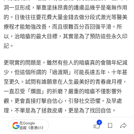
洞一旦形成，單靠塗抹昂貴的護膚品幾乎是毫無作用
的。日後往往要花費大量金錢去做分段式激光等醫美
療程才能勉強改善，而且很難百分百回復平滑。所
以，治暗瘡的最大目標，其實是為了預防這些永久印
記。
更現實的問題是，雖然有些人的暗瘡真的會隨年紀減
少，但這個所謂的「過渡期」可能長達五年、十年甚
至更久。試問有誰願意在人生最美好的青春歲月裡，
一直忍受「爛面」的折磨？嚴重的暗瘡不僅影響外
觀，更會直接打擊自信心，引發社交恐懼。及早處
理，不單是為了拯救皮膚，更是為了找回自信。
4
在Google
▼點解會生暗瘡，知道原因先可以對症下藥！
追蹤《香港01》