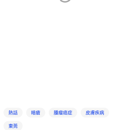
熱話
暗瘡
腫瘤癌症
皮膚疾病
東莞