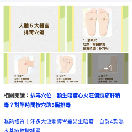
+
1
相關閱讀：
排毒穴位｜額生暗瘡心火旺偏頭痛肝積
毒？對準時間按穴助5臟排毒
濕熱體質｜汗多大便爛脾胃差易生暗瘡 自製4款湯
水茶療健脾補腎