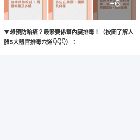
+
6
▼想預防暗瘡？最緊要係幫內臟排毒！（按圖了解人
體5大器官排毒穴道👇👇👇）：