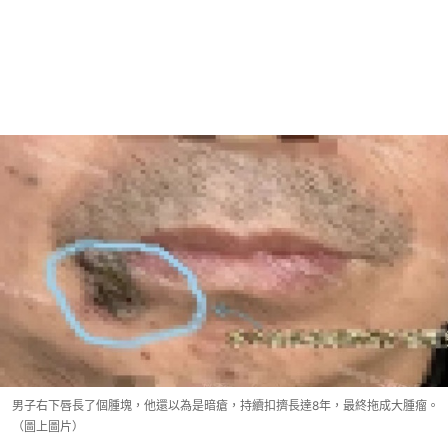
男子右下唇長了個腫塊，他還以為是暗瘡，持續扣擠長達8年，最終拖成大腫瘤。
（圖上圖片）