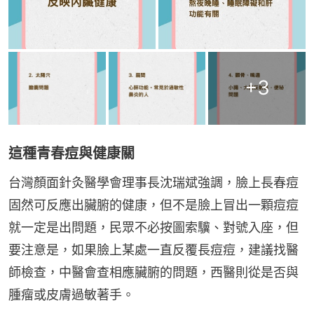
+
3
這種青春痘與健康關
台灣顏面針灸醫學會理事長沈瑞斌強調，臉上長春痘
固然可反應出臟腑的健康，但不是臉上冒出一顆痘痘
就一定是出問題，民眾不必按圖索驥、對號入座，但
要注意是，如果臉上某處一直反覆長痘痘，建議找醫
師檢查，中醫會查相應臟腑的問題，西醫則從是否與
腫瘤或皮膚過敏著手。