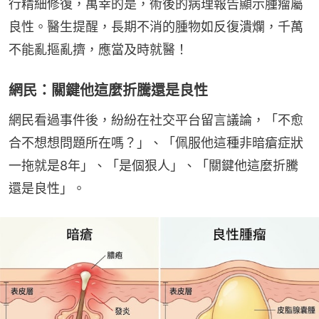
行精細修復，萬幸的是，術後的病理報告顯示腫瘤屬
良性。醫生提醒，長期不消的腫物如反復潰爛，千萬
不能亂摳亂擠，應當及時就醫！
網民：關鍵他這麼折騰還是良性
網民看過事件後，紛紛在社交平台留言議論，「不愈
合不想想問題所在嗎？」、「佩服他這種非暗瘡症狀
一拖就是8年」、「是個狠人」、「關鍵他這麼折騰
還是良性」。