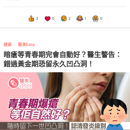
3
0
2
1
0
健康
醫美Easy
暗瘡等青春期完會自動好？醫生警告：
錯過黃金期恐留永久凹凸洞！