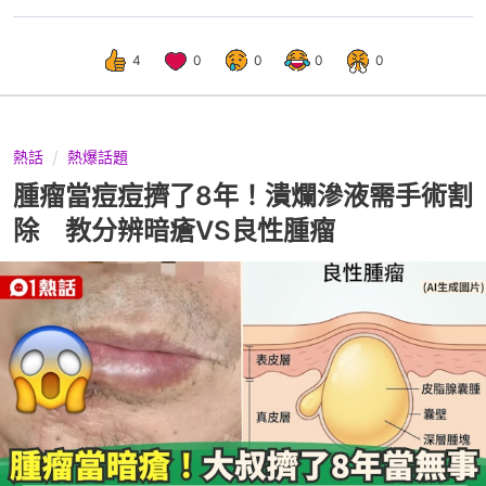
4
0
0
0
0
熱話
熱爆話題
腫瘤當痘痘擠了8年！潰爛滲液需手術割
除 教分辨暗瘡VS良性腫瘤