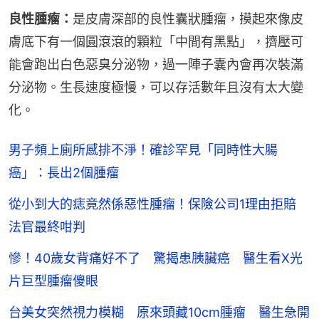
良性腫瘤：
是皮膚深部的良性囊狀腫瘤，摸起來像皮
膚底下有一個圓滾滾的顆粒「中間有黑點」，擠壓可
能會跑出白色惡臭分泌物，過一陣子囊內會再次裝滿
分泌物。生長速度極慢，可以存活數年且沒有太大變
化。
男子頻上廁所感排不淨！確診罕見「同時性大腸
癌」：長出2個腫瘤
從小到大的痣竟然係惡性腫瘤！保險公司1理由拒賠
法官最終咁判
慘！40歲女背痛好不了 驚揭患胰臟癌 醫生看X光
片巨型腫瘤傻眼
台美女突然視力模糊 原來頭藏10cm腫瘤 醫生急開