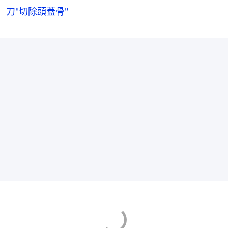
刀"切除頭蓋骨"