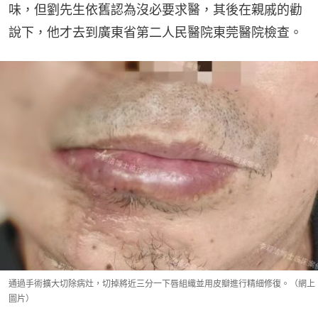
味，但劉先生依舊認為沒必要求醫，其後在親戚的勸
說下，他才去到廣東省第二人民醫院東莞醫院檢查。
通過手術擴大切除病灶，切掉將近三分一下唇組織並用皮瓣進行精細修復。（網上
圖片）