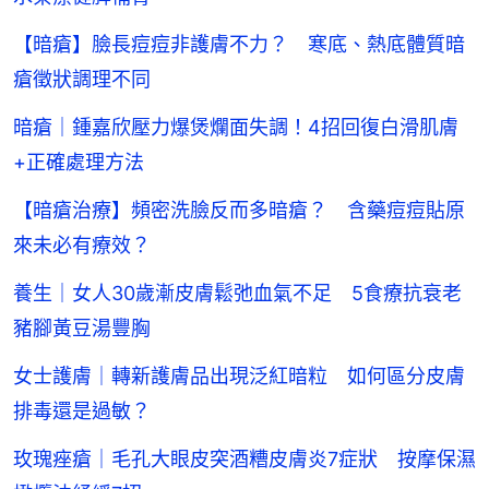
【暗瘡】臉長痘痘非護膚不力？ 寒底、熱底體質暗
瘡徵狀調理不同
暗瘡｜鍾嘉欣壓力爆煲爛面失調！4招回復白滑肌膚
+正確處理方法
【暗瘡治療】頻密洗臉反而多暗瘡？ 含藥痘痘貼原
來未必有療效？
養生｜女人30歲漸皮膚鬆弛血氣不足 5食療抗衰老
豬腳黃豆湯豐胸
女士護膚｜轉新護膚品出現泛紅暗粒 如何區分皮膚
排毒還是過敏？
玫瑰痤瘡｜毛孔大眼皮突酒糟皮膚炎7症狀 按摩保濕