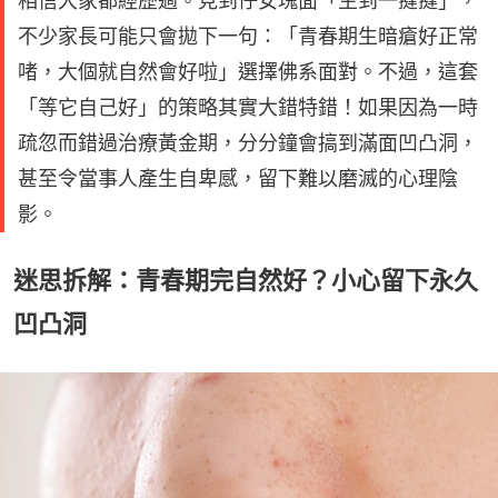
相信大家都經歷過。見到仔女塊面「生到一撻撻」，
不少家長可能只會拋下一句：「青春期生暗瘡好正常
啫，大個就自然會好啦」選擇佛系面對。不過，這套
「等它自己好」的策略其實大錯特錯！如果因為一時
疏忽而錯過治療黃金期，分分鐘會搞到滿面凹凸洞，
甚至令當事人產生自卑感，留下難以磨滅的心理陰
影。
迷思拆解：青春期完自然好？小心留下永久
凹凸洞