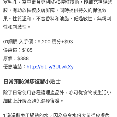
塞毛孔。當中更含專利MVE控釋技術，能補充神經酰
胺，有助於恢復皮膚屏障，同時提供持久的保濕效
果。性質溫和，不含香料和油脂，低過敏性，無粉刺
性和刺激性。
01網購 入手價：9,200 積分+$93
優惠價：$185
原價：$388
優惠連結：
http://bit.ly/3ULwkXy
日常預防濕疹復發小貼士
除了日常使用各種護理產品外，亦可從食物或生活小
細節上紓緩及避免濕疹復發。
1.洗澡避免用過熱的水，因為會令水份大量從皮膚內