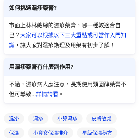
如何挑選濕疹藥膏?
市面上林林總總的濕疹藥膏，哪一種較適合自
己？
大家可以根據以下三大重點或可當作入門知
識
，讓大家對濕疹護理及用藥有初步了解！
用濕疹藥膏有什麼副作用?
不過，濕疹病人應注意，長期使用類固醇藥膏不
但可導致...
詳情請看
。
濕疹
濕疹
小兒濕疹
皮膚敏感
保濕
小資女保濕推介
星級保濕秘方