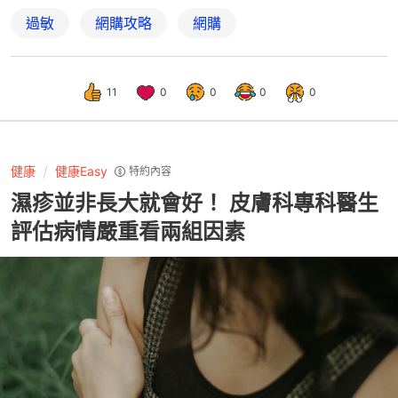
過敏
網購攻略
網購
11
0
0
0
0
健康
健康Easy
特約內容
濕疹並非長大就會好！ 皮膚科專科醫生
評估病情嚴重看兩組因素