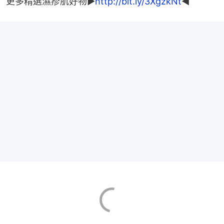
更多精選濕疹肌好物▶
http://bit.ly/3XgzkNt
◀