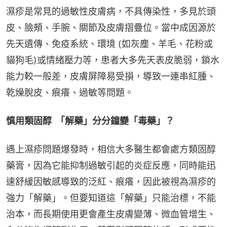
濕疹是常見的過敏性皮膚病，不具傳染性，多見於頭
皮、臉頰、手腕、關節及皮膚摺疊位。當中成因源於
先天遺傳、免疫系統、環境 (如灰塵、羊毛、花粉或
貓狗毛)或情緒壓力等，患者大多先天表皮脆弱，鎖水
能力較一般差，皮膚屏障易受損，導致一連串紅腫、
乾燥脫皮、痕癢、過敏等問題。
慎用類固醇  「解藥」分分鐘變「毒藥」？
遇上濕疹問題爆發時，相信大多醫生都會處方類固醇
藥膏，因為它能抑制過敏引起的炎症反應，同時能迅
速舒緩因敏感導致的泛紅、痕癢，因此被視為濕疹的
強力「解藥」。但要知道這「解藥」只能治標，不能
治本，而長期使用更會產生皮膚變薄、微血管增生、