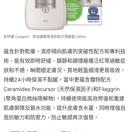
舒特膚 Cetaphil - 倍加護醫學濕疹配方潤膚霜 295ml
蘊含針對乾癢、濕疹傾向肌膚的突破性配方和專利技
術，能有效即時舒緩、鎮靜和調理痕癢泛紅等過敏症
狀和不適，瞬間穩定膚況。質地輕盈細滑更易吸收，
持續24小時保濕不黏膩。當中更蘊含獨特配方
Ceramides Precursor (天然保濕因子)和Filaggrin 
(聚角蛋白微絲降解物)，持續使用能高效修復和重建
肌膚屏障及鎖水功能，提升皮膚含水量，同時增強自
我抗敏力和防禦力，防止敏感再次復發。