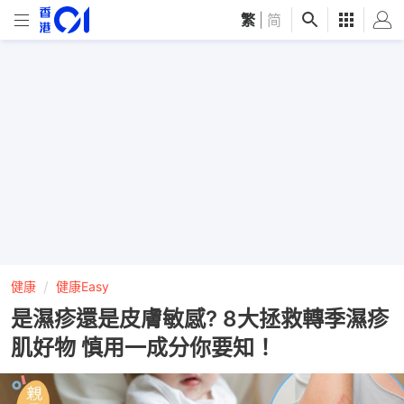
繁
|
简
健康
健康Easy
是濕疹還是皮膚敏感? 8大拯救轉季濕疹
肌好物 慎用一成分你要知！