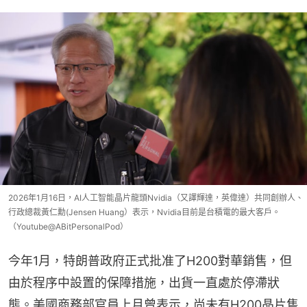
2026年1月16日，AI人工智能晶片龍頭Nvidia（又譯輝達，英偉達）共同創辦人、
行政總裁黃仁勳(Jensen Huang）表示，Nvidia目前是台積電的最大客戶。
（Youtube@ABitPersonalPod）
今年1月，特朗普政府正式批准了H200對華銷售，但
由於程序中設置的保障措施，出貨一直處於停滯狀
態。美國商務部官員上月曾表示，尚未有H200晶片售