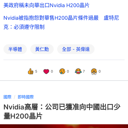
美政府稱未向華出口Nvidia H200晶片
Nvidia被指抱怨對華售H200晶片條件過嚴 盧特尼
克：必須遵守限制
半導體
黃仁勳
全部 - 英偉達
5
0
0
7
0
國際
即時國際
Nvidia高層：公司已獲准向中國出口少
量H200晶片