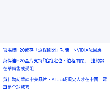
官媒爆H20或存「遠程關閉」功能 NVIDIA急回應
英偉達H20晶片支持｢追蹤定位、遠程關閉｣ 遭約談
在華銷售或受阻
黃仁勳訪華談中美晶片、AI：5成頂尖人才在中國 電
車是全球驚喜