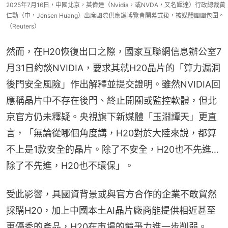
2025年7月16日，中國北京，英偉達（Nvidia，或NVDA，又名輝達）行政總裁黃
仁勳（中，Jensen Huang）出席國際供應鏈博覽會開幕式後，被媒體團團包圍。
（Reuters）
然而，在H20恢復出口之際，國家互聯網信息辦公室7
月31日約談NVIDIA，要求其就H20晶片的「算力漏洞
後門安全風險」作出解釋並提交證明。雖然NVIDIA回
應稱晶片中不存在後門、終止開關或監控軟體，但北
京官方仍未釋疑。央視旗下新媒體「玉淵譚天」更直
言，「無論從哪個角度講，H20對於大陸來說，都算
不上是1款安全的晶片。除了不安全，H20也不先進…
除了不先進，H20也不環保」。
受此影響，具國資背景或與官方合作的企業不敢貿然
採購H20，加上中國本土AI晶片廠商能提供相近甚至
更優秀的產品，H20在市場的競爭力進一步削弱。