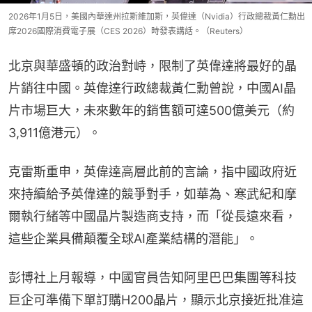
2026年1月5日，美國內華達州拉斯維加斯，英偉達（Nvidia）行政總裁黃仁勳出
席2026國際消費電子展（CES 2026）時發表講話。（Reuters）
北京與華盛頓的政治對峙，限制了英偉達將最好的晶
片銷往中國。英偉達行政總裁黃仁勳曾說，中國AI晶
片市場巨大，未來數年的銷售額可達500億美元（約
3,911億港元）。
克雷斯重申，英偉達高層此前的言論，指中國政府近
來持續給予英偉達的競爭對手，如華為、寒武紀和摩
爾執行緒等中國晶片製造商支持，而「從長遠來看，
這些企業具備顛覆全球AI產業結構的潛能」。
彭博社上月報導，中國官員告知阿里巴巴集團等科技
巨企可準備下單訂購H200晶片，顯示北京接近批准這