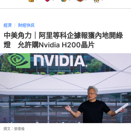
經濟
財經快訊
中美角力｜阿里等科企據報獲內地開綠
燈 允許購Nvidia H200晶片
撰文：
張偉倫