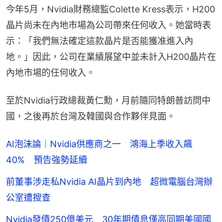
今年5月，Nvidia財務總監Colette Kress表示，H200
晶片尚未在內地市場為公司帶來任何收入。她當時表
示：「我們無法確定這款晶片是否能獲准進入內
地。」因此，公司在業績展望中並未計入H200晶片在
內地市場的任何收入。
至於Nvidia行政總裁黃仁勳，月前隨同特朗普訪問中
國，之後再於台灣及韓國與合作夥伴見面。
AI泡沫論｜Nvidia供應商之一 鴻海上季收入飆
40% 預告強勢延續
前董事涉走私Nvidia AI晶片到內地 超微電腦台灣辦
公室遭搜查
Nvidia發債250億美元 30年期債息僅高同期美國國