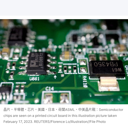
晶片・半導體・芯片・美國・日本・荷蘭ASML・中美晶片戰：Semiconductor
chips are seen on a printed circuit board in this illustration picture taken
February 17, 2023. REUTERS/Florence Lo/Illustration//File Photo