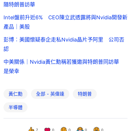
隨特朗普訪華
Intel盤前升近6% CEO陳立武透露將與Nvidia開發新
產品｜美股
彭博︰美國懷疑泰企走私Nvidia晶片予阿里 公司否
認
中美關係｜Nvidia黃仁勳稱若獲邀與特朗普同訪華
是榮幸
黃仁勳
全部 - 英偉達
特朗普
半導體
7
0
0
0
0