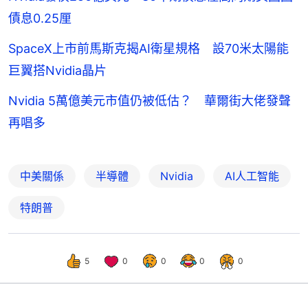
債息0.25厘
SpaceX上市前馬斯克揭AI衛星規格 設70米太陽能
巨翼搭Nvidia晶片
Nvidia 5萬億美元市值仍被低估？ 華爾街大佬發聲
再唱多
中美關係
半導體
Nvidia
AI人工智能
特朗普
5
0
0
0
0