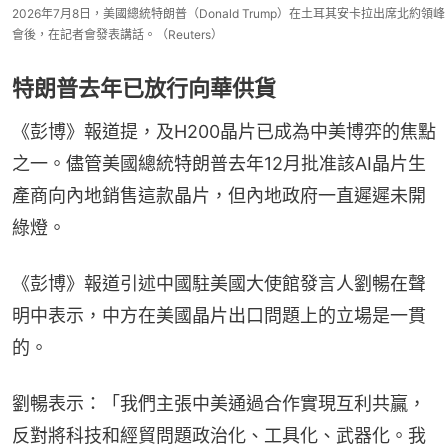
2026年7月8日，美國總統特朗普（Donald Trump）在土耳其安卡拉出席北約領峰
會後，在記者會發表講話。（Reuters）
特朗普去年已放行向華供貨
《彭博》報道提，及H200晶片已成為中美博弈的焦點
之一。儘管美國總統特朗普去年12月批准該AI晶片生
產商向內地銷售這款晶片，但內地政府一直遲遲未開
綠燈。
《彭博》報道引述中國駐美國大使館發言人劉暢在聲
明中表示，中方在美國晶片出口問題上的立場是一貫
的。
劉暢表示：「我們主張中美通過合作實現互利共贏，
反對將科技和經貿問題政治化、工具化、武器化。我