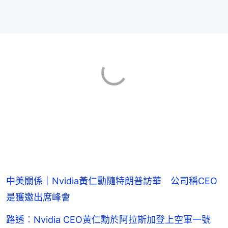
中美關係｜Nvidia黃仁勳隨特朗普訪華 公司稱CEO
是獲邀出席峰會
路透︰Nvidia CEO黃仁勳於阿拉斯加登上空軍一號