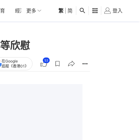
育
經濟
更多
01深圳
繁
觀點
|
简
健康
好食玩飛
登入
女
等欣慰
53
在Google
追蹤《香港01》