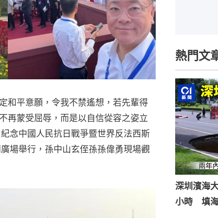
熱門文
定和平意願，令我不禁遙想，若先輩得
不再蒙受屈辱，而是以自信從容之姿立
，紀念中國人民抗日戰爭暨世界反法西斯
門廣場舉行，孫中山玄侄孫孫偉勇現場觀
深圳濱海
小時 填