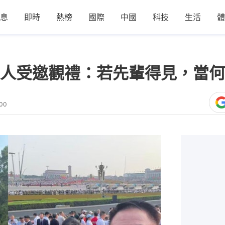
息
即時
熱榜
國際
中國
科技
生活
體
人受邀觀禮：若先輩得見，當何
:00