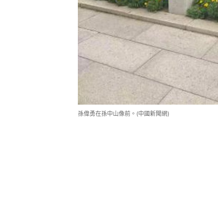
孫偉勇在孫中山像前。(中國新聞網)