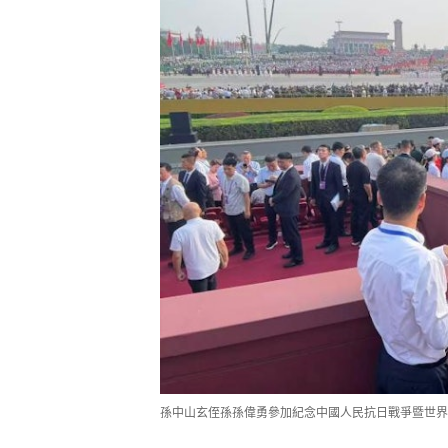
孫中山玄侄孫孫偉勇參加紀念中國人民抗日戰爭暨世界反