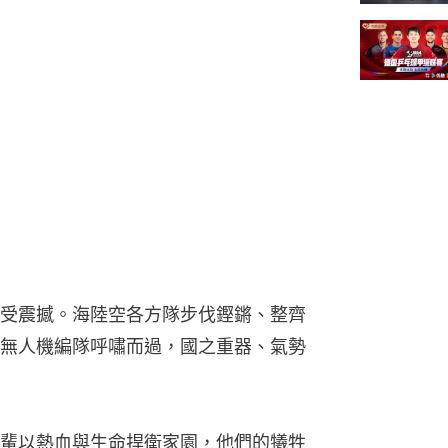
受震撼。海陸空各方隊步伐鏗鏘、整齊
無人機編隊呼嘯而過，國之重器、氣勢
輩以熱血與生命捍衛家園，他們的犧牲