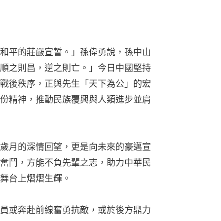
和平的莊嚴宣誓。」孫偉勇說，孫中山
順之則昌，逆之則亡。」今日中國堅持
戰後秩序，正與先生「天下為公」的宏
份精神，推動民族覆興與人類進步並肩
歲月的深情回望，更是向未來的豪邁宣
奮鬥，方能不負先輩之志，助力中華民
舞台上熠熠生輝。
員或奔赴前線奮勇抗敵，或於後方鼎力