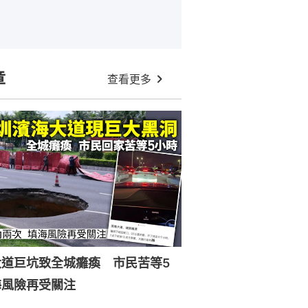
章
查看更多
大道巨坑致全城癱瘓 市民苦等5
海風險再受關注