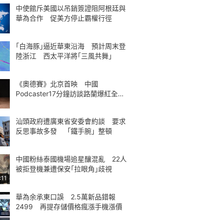
中使館斥美國以吊銷簽證阻阿根廷與
華為合作 促美方停止霸權行徑
｢白海豚｣逼近華東沿海 預計周末登
陸浙江 西太平洋將｢三風共舞｣
《奧德賽》北京首映 中國
Podcaster17分鐘訪談路蘭爆紅全球
熱議
汕頭政府遭廣東省安委會約談 要求
反思事故多發 「鐵手腕」整頓
中國粉絲泰國機場追星釀混亂 22人
被拒登機兼遭保安｢拉眼角｣歧視
:11
華為余承東口誤 2.5萬新品錯報
2499 再提存儲價格瘋漲手機漲價