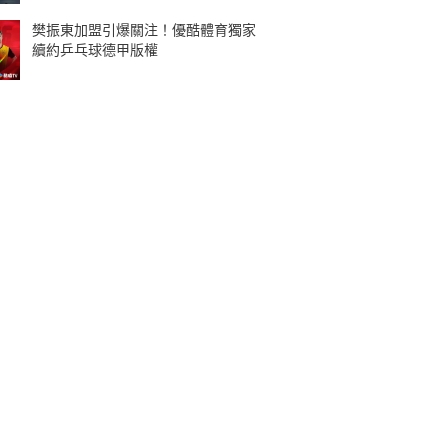
樊振東加盟引爆關注！優酷體育獨家
續約乒乓球德甲版權