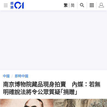
繁
|
简
中國
即時中國
南京博物院藏品現身拍賣 內媒：若無
明確說法將令公眾質疑｢捐贈｣