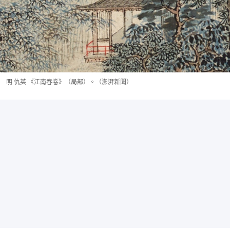
明 仇英 《江南春卷》（局部）。（澎湃新聞）