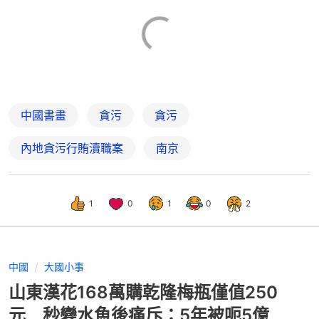
中國書畫
貪污
貪污
內地貪污行賄瀆職案
南京
1
0
1
0
2
中國
大國小事
山東漢花168萬購乾隆梅瓶僅值250
元 秒變水魚後痛斥：5年被呃5億