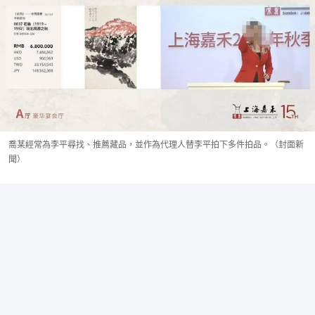
喬某經常為李平尋找、推薦藏品，並作為代理人替李平拍下多件拍品。（封面新
聞）