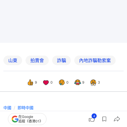
山東
拍賣會
詐騙
內地詐騙勒索案
9
0
0
9
3
中國
即時中國
天津男稱爺爺捐贈古畫去向不明 天津
4
在Google
追蹤《香港01》
美院：正調查