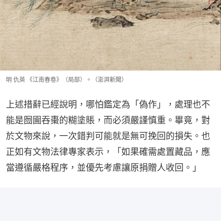
明 仇英 《江南春卷》（局部）。（澎湃新聞）
上述措辭已經說明，哪怕鑑定為「偽作」，處理也不
能是囫圇吞棗的糊塗賬，而必須嚴謹慎重。畢竟，對
於文物來說，一次錯判可能就是無可挽回的損失。也
正如有文物法律專家表示，「如果確需處置藏品，應
當遵循嚴格程序，並優先考慮讓原捐贈人收回。」