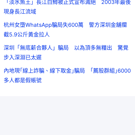
「淡水魚王」長江白鱘被正式宣布滅絕 2003年最後
現身長江流域
杭州女墮WhatsApp騙局失600萬 警方深圳金舖攔
截5.9公斤黃金拉人
深圳「無底薪合夥人」騙局 以為頂多無糧出 驚覺
步入深淵已太遲
內地現｢線上詐騙、線下取金｣騙局 ｢薦股群組｣6000
多人都是假帳號