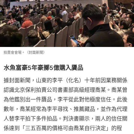
拍賣會會場。（封面新聞）
水魚富豪5年豪擲5億購入贗品
據封面新聞，山東的李平（化名）十年前因業務關係
認識北京保利拍賣公司書畫部高級經理喬某。喬某曾
為他鑑別出一件贗品，李平從此對他極度信任。此後
數年，喬某經常為李平尋找、推薦藏品，並作為代理
人替李平拍下多件拍品。判決書顯示，兩人的信任關
係達到「三五百萬的價格可由喬某自行決定」的程