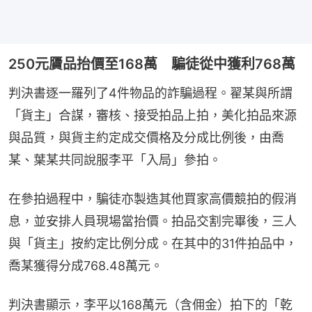
250元贗品抬價至168萬 騙徒從中獲利768萬
判決書逐一羅列了4件物品的詐騙過程。翟某與所謂
「貨主」合謀，審核、接受拍品上拍，美化拍品來源
與品質，與貨主約定成交價格及分成比例後，由喬
某、葉某共同說服李平「入局」參拍。
在參拍過程中，騙徒亦製造其他買家高價競拍的假消
息，並安排人員現場當抬價。拍品交割完畢後，三人
與「貨主」按約定比例分成。在其中的31件拍品中，
喬某獲得分成768.48萬元。
判決書顯示，李平以168萬元（含佣金）拍下的「乾