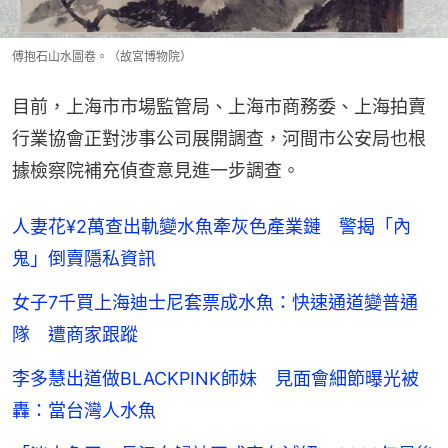
傅抱石山水圖卷。（故宮博物院）
目前，上海市市場監管局、上海市商務委、上海拍賣
行業協會正對涉事公司展開調查，河間市公安局也根
據檢察院補充偵查意見進一步調查。
人妻花¥2萬查出軌變水魚牽灰色產業鏈 警揭「內
鬼」倒賣隱私資訊
女子7千買上海迪士尼套票成水魚：快速通道變普通
隊 遭商家跟蹤
李多慧出道做BLACKPINK師妹 見面會細節曝光被
轟：當台灣人水魚