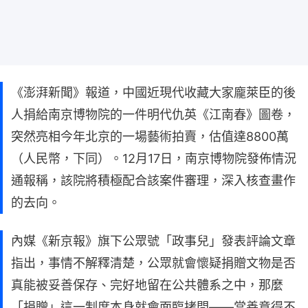
《澎湃新聞》報道，中國近現代收藏大家龐萊臣的後
人捐給南京博物院的一件明代仇英《江南春》圖卷，
突然亮相今年北京的一場藝術拍賣，估值達8800萬
（人民幣，下同）。12月17日，南京博物院發佈情況
通報稱，該院將積極配合該案件審理，深入核查畫作
的去向。
內媒《新京報》旗下公眾號「政事兒」發表評論文章
指出，事情不解釋清楚，公眾就會懷疑捐贈文物是否
真能被妥善保存、完好地留在公共體系之中，那麼
「捐贈」這一制度本身就會面臨拷問——當善意得不