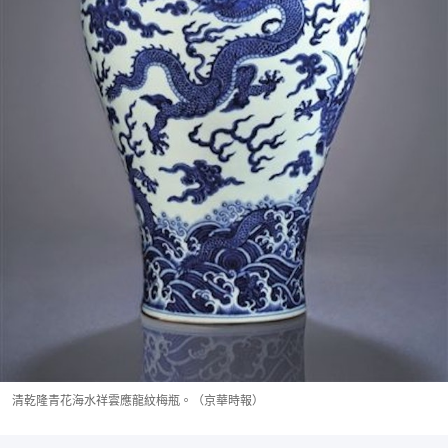
清乾隆青花海水祥雲應龍紋梅瓶。（京華時報）