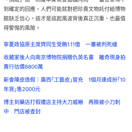
到確定的回應，人們可能就對把珍貴文物託付給博物
館缺乏信心。這才是這起風波背後真正沉重、也最值
得警惕的風險。
寧夏政協原主席齊同生受賄1.11億 一審被判死緩
收藏家後人向南京博物院捐贈仇英名畫 離奇現身拍
賣行估價8800萬
新會陳皮造假｜廣西｢工藝皮｣冒充 1個月速成扮｢10
年貨｣售2000元
博主到藥店打假遭店主持大刀威嚇 再險被小刀刺
中 門店被查封