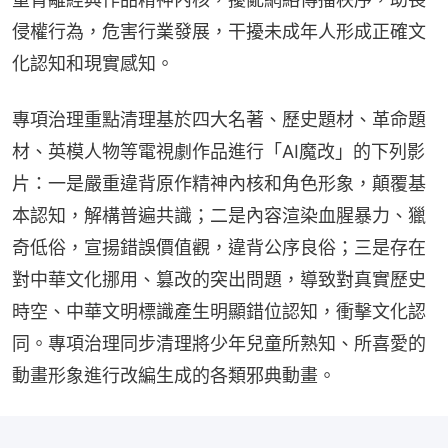
侵權行為，危害行業發展，干擾未成年人形成正確文
化認知和現實感知。
專項治理重點清理基於四大名著、歷史題材、革命題
材、英模人物等電視劇作品進行「AI魔改」的下列影
片：一是嚴重違背原作精神內核和角色形象，顛覆基
本認知，解構普遍共識；二是內容渲染血腥暴力、獵
奇低俗，宣揚錯誤價值觀，違背公序良俗；三是存在
對中華文化挪用、篡改的突出問題，導致對真實歷史
時空、中華文明標識產生明顯錯位認知，衝擊文化認
同。專項治理同步清理將少年兒童所熟知、所喜愛的
動畫形象進行改編生成的各類邪典動畫。