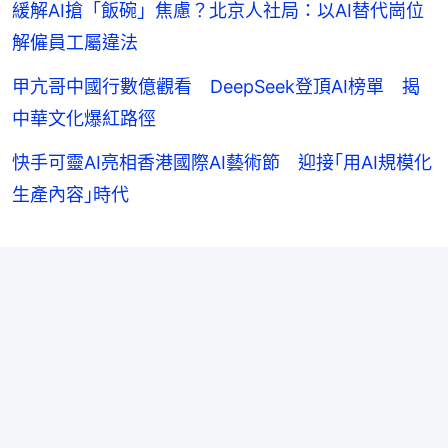
緩解AI搶「飯碗」焦慮？北京人社局：以AI替代崗位
解僱員工屬違法
甲亢哥中國行數億觀看 DeepSeek登頂AI榜單 揭
中華文化爆紅路徑
快手可靈AI亮相香港國際AI藝術節 迎接｢用AI規模化
生產內容｣時代