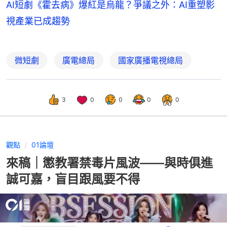
AI短劇《霍去病》爆紅是烏龍？爭議之外：AI重塑影
視產業已成趨勢
微短劇
廣電總局
國家廣播電視總局
3
0
0
0
0
觀點
01論壇
來稿｜懲教署禁毒片風波——與時俱進
誠可嘉，盲目跟風要不得