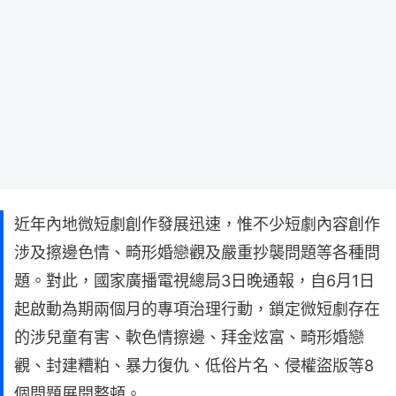
近年內地微短劇創作發展迅速，惟不少短劇內容創作
涉及擦邊色情、畸形婚戀觀及嚴重抄襲問題等各種問
題。對此，國家廣播電視總局3日晚通報，自6月1日
起啟動為期兩個月的專項治理行動，鎖定微短劇存在
的涉兒童有害、軟色情擦邊、拜金炫富、畸形婚戀
觀、封建糟粕、暴力復仇、低俗片名、侵權盜版等8
個問題展開整頓。