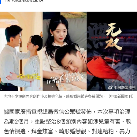
内地不少短劇內容創作涉及擦邊色情、畸形婚戀觀等各種問題。（中國新聞周刊）
據國家廣播電視總局微信公眾號發佈，本次專項治理
為期2個月，重點整治8個類別內容如涉兒童有害、軟
色情擦邊、拜金炫富、畸形婚戀觀、封建糟粕、暴力