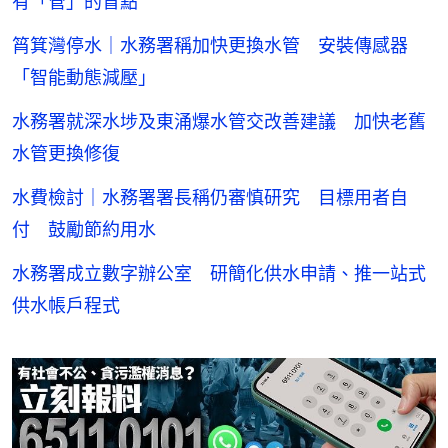
有「管」的盲點
筲箕灣停水｜水務署稱加快更換水管 安裝傳感器
「智能動態減壓」
水務署就深水埗及東涌爆水管交改善建議 加快老舊
水管更換修復
水費檢討｜水務署署長稱仍審慎研究 目標用者自
付 鼓勵節約用水
水務署成立數字辦公室 研簡化供水申請、推一站式
供水帳戶程式