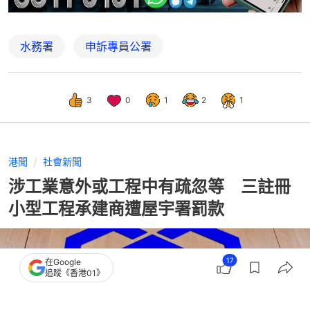
水務署
申訴專員公署
3
0
1
2
1
港聞
社會新聞
涉工業意外或工程中有疏忽等 三註冊
小型工程承建商遭屋宇署罰款
17
在Google
追蹤《香港01》