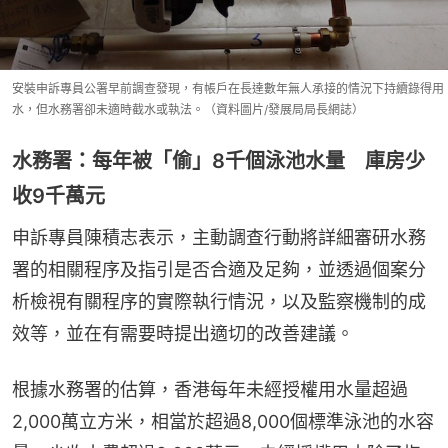
安裝申訴專員公署早前調查發現，有帳戶在長達數年無人承接的情況下持續錄得用
水，但水務署卻未適時截水或執法。（資料圖片/發展局局長網誌）
水務署：每年被「偷」8千個泳池水量 庫房少
收9千萬元
申訴專員陳積志表示，主動調查行動將詳細審研水務
署的相關程序及指引是否合適及足夠，並透過個案分
析檢視有關程序的實際執行情況，以及監察機制的成
效等，並在有需要時提出適切的改善建議。
根據水務署的估算，香港每年未經授權用水量超過
2,000萬立方米，相當於超過8,000個標準泳池的水容