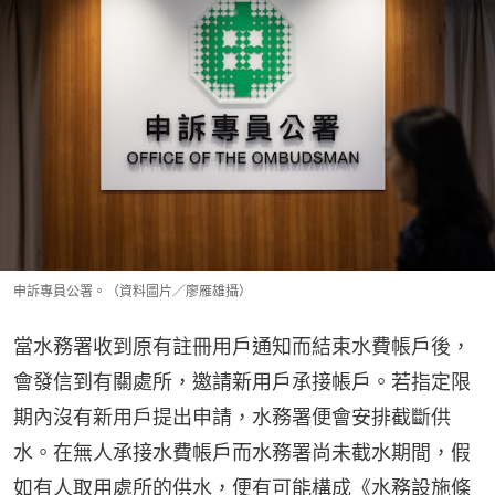
申訴專員公署。（資料圖片／廖雁雄攝）
當水務署收到原有註冊用戶通知而結束水費帳戶後，
會發信到有關處所，邀請新用戶承接帳戶。若指定限
期內沒有新用戶提出申請，水務署便會安排截斷供
水。在無人承接水費帳戶而水務署尚未截水期間，假
如有人取用處所的供水，便有可能構成《水務設施條