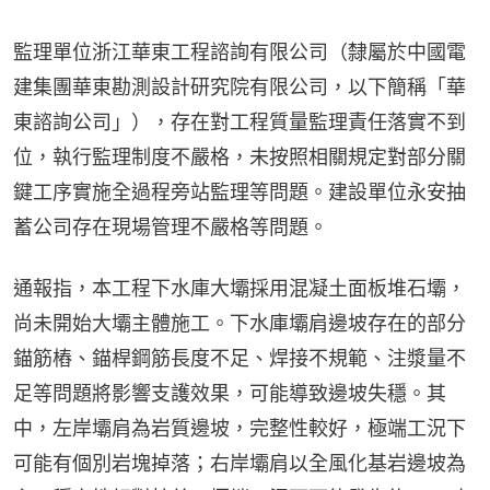
監理單位浙江華東工程諮詢有限公司（隸屬於中國電
建集團華東勘測設計研究院有限公司，以下簡稱「華
東諮詢公司」），存在對工程質量監理責任落實不到
位，執行監理制度不嚴格，未按照相關規定對部分關
鍵工序實施全過程旁站監理等問題。建設單位永安抽
蓄公司存在現場管理不嚴格等問題。
通報指，本工程下水庫大壩採用混凝土面板堆石壩，
尚未開始大壩主體施工。下水庫壩肩邊坡存在的部分
錨筋樁、錨桿鋼筋長度不足、焊接不規範、注漿量不
足等問題將影響支護效果，可能導致邊坡失穩。其
中，左岸壩肩為岩質邊坡，完整性較好，極端工況下
可能有個別岩塊掉落；右岸壩肩以全風化基岩邊坡為