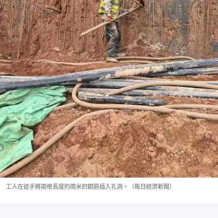
工人在徒手將兩根長度約兩米的鋼筋插入孔洞。（每日經濟新聞）