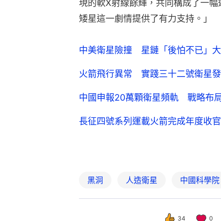
現的軟X射線餘輝，共同構成了一幅
矮星這一劇情提供了有力支持。」
中美衛星險撞 星鏈「後怕不已」大
火箭飛行異常 實踐三十二號衛星發
中國申報20萬顆衛星頻軌 戰略布
長征四號系列運載火箭完成年度收官
黑洞
人造衛星
中國科學院
34
0