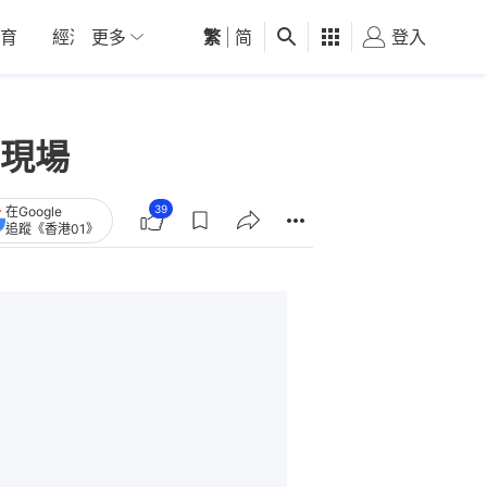
育
經濟
更多
01深圳
繁
觀點
|
简
健康
好食玩飛
登入
女
現場
39
在Google
追蹤《香港01》