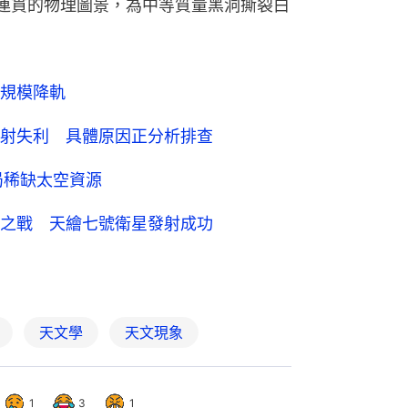
連貫的物理圖景，為中等質量黑洞撕裂白
規模降軌
射失利 具體原因正分析排查
局稀缺太空資源
之戰 天繪七號衛星發射成功
天文學
天文現象
1
3
1