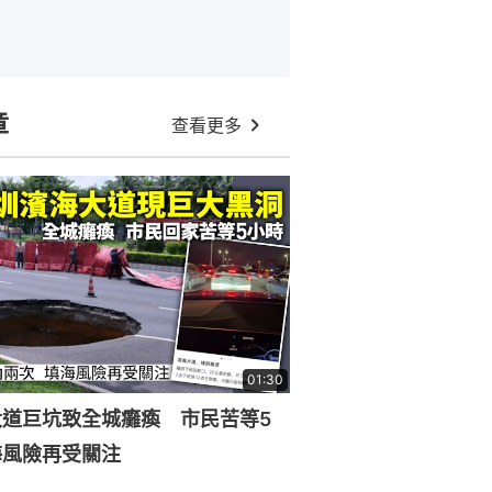
章
查看更多
01:30
大道巨坑致全城癱瘓 市民苦等5
海風險再受關注