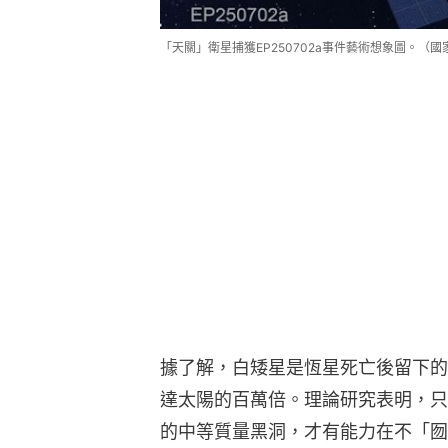
「天關」衛星捕獲EP250702a事件藝術想象圖。（
據了解，白矮星是恆星死亡後留下的
達太陽的百萬倍。理論研究表明，只
的中等質量黑洞，才有能力在不「囫