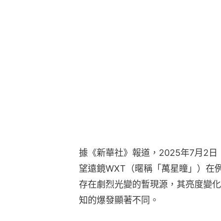
據《新華社》報道，2025年7月2
望遠鏡WXT（暱稱「萬星瞳」）在
存在劇烈光變的暫現源，其亮度變化
知的爆發顯著不同。