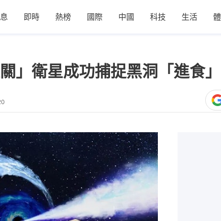
息
即時
熱榜
國際
中國
科技
生活
體
關」衛星成功捕捉黑洞「進食」
20