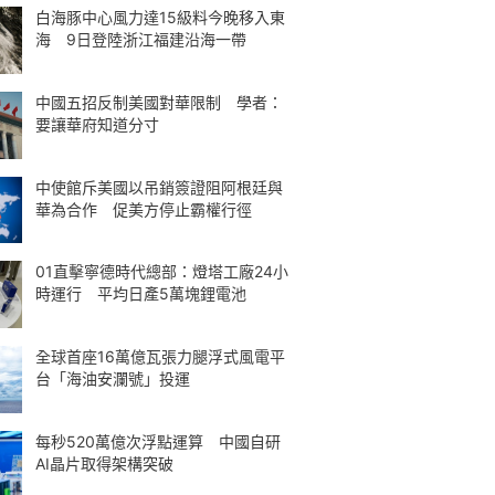
白海豚中心風力達15級料今晚移入東
海 9日登陸浙江福建沿海一帶
中國五招反制美國對華限制 學者：
要讓華府知道分寸
中使館斥美國以吊銷簽證阻阿根廷與
華為合作 促美方停止霸權行徑
01直擊寧德時代總部：燈塔工廠24小
時運行 平均日產5萬塊鋰電池
全球首座16萬億瓦張力腿浮式風電平
台「海油安瀾號」投運
每秒520萬億次浮點運算 中國自研
AI晶片取得架構突破