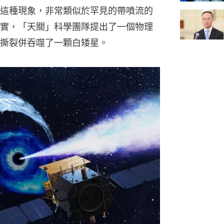
這種現象，非常類似於罕見的帶噴流的
實，「天關」科學團隊提出了一個物理
撕裂併吞噬了一顆白矮星。