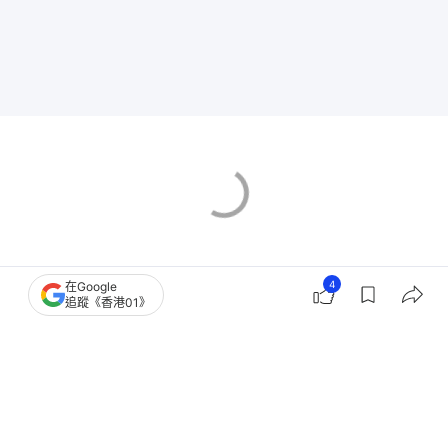
4
在Google
追蹤《香港01》
特朗普
特朗普訪華
習近平
中美關係
7
0
0
0
0