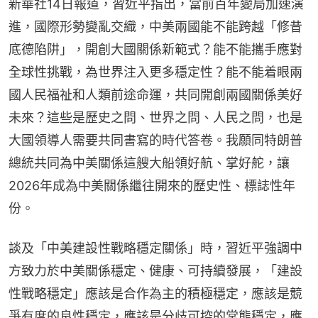
新華社14日報道，習近平指出，當前百年變局加速演
進，國際形勢變亂交織，中美兩國能不能跨越「修昔
底德陷阱」，開創大國關係新範式？能不能攜手應對
全球性挑戰，為世界注入更多穩定性？能不能着眼兩
國人民福祉和人類前途命運，共同開創兩國關係美好
未來？這些是歷史之問、世界之問、人民之問，也是
大國領導人需要共同書寫的時代答卷。我願同特朗普
總統共同為中美關係這艘大船領好航、掌好舵，讓
2026年成為中美關係繼往開來的歷史性、標誌性年
份。
談及「中美建設性戰略穩定關係」時，習近平強調中
方致力於中美關係穩定、健康、可持續發展，「建設
性戰略穩定」應該是合作為主的積極穩定，應該是競
爭有度的良性穩定，應該是分歧可控的常態穩定，應