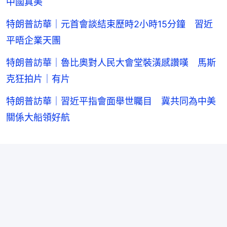
中國真美
特朗普訪華｜元首會談結束歷時2小時15分鐘 習近
平晤企業天團
特朗普訪華｜魯比奧對人民大會堂裝潢感讚嘆 馬斯
克狂拍片｜有片
特朗普訪華｜習近平指會面舉世矚目 冀共同為中美
關係大船領好航