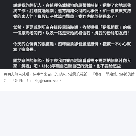
黃明志無奈感嘆，這半年來自己的形象已被徹底摧毀：「我在一開始就已經被輿論
判了『死刑』！」（ig@namewee）