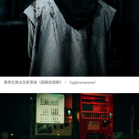
黃明志推出全新單曲《誤解就誤解》。（ig@namewee）