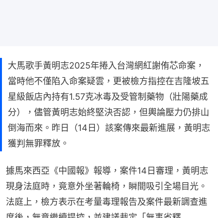
大馬歌手黃明志2025年捲入台灣網紅謝侑芯命案，
當時他不僅陷入命案疑雲，更被檢方指控在吉隆坡五
星級飯店內持有1.57克冰毒及受管制藥物（壯陽藥成
分），儘管黃明志始終堅決否認，但輿論壓力仍排山
倒海而來。昨日（14日）該案傳來最新進展，黃明志
獲判無罪釋放。
據馬來西亞《中國報》報導，案件14日審理，黃明志
現身法庭時，竟意外坐著輪椅，瞬間吸引全場目光。
法庭上，檢方表示在考量毒理報告及案件最新調查進
度後，無意繼續提控，並建議裁定「無事省釋