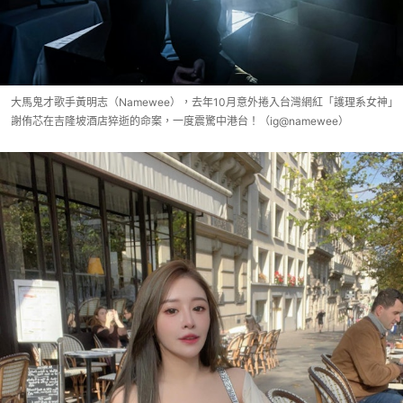
大馬鬼才歌手黃明志（Namewee），去年10月意外捲入台灣網紅「護理系女神」
謝侑芯在吉隆坡酒店猝逝的命案，一度震驚中港台！（ig@namewee）