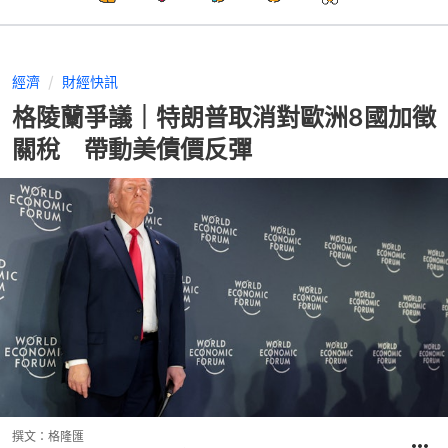
經濟
財經快訊
格陵蘭爭議｜特朗普取消對歐洲8國加徵
關稅 帶動美債價反彈
撰文：
格隆匯