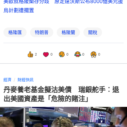
美歐就格陵蘭存分歧 原定達沃斯公布8000億美元援
烏計劃遭擱置
格隆匯
特朗普
格陵蘭
關稅
2
0
0
0
0
經濟
財經快訊
丹麥養老基金擬沽美債 瑞銀舵手︰退
出美國資產是「危險的賭注」