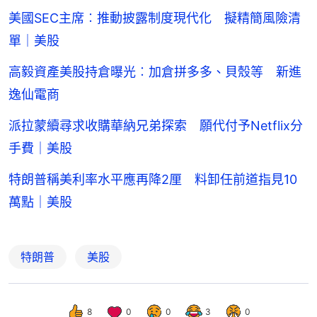
美國SEC主席︰推動披露制度現代化 擬精簡風險清
單｜美股
高毅資產美股持倉曝光︰加倉拼多多、貝殼等 新進
逸仙電商
派拉蒙續尋求收購華納兄弟探索 願代付予Netflix分
手費｜美股
特朗普稱美利率水平應再降2厘 料卸任前道指見10
萬點｜美股
特朗普
美股
8
0
0
3
0