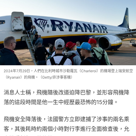
2024年7月29日，人們在比利時城市沙勒羅瓦（Charleroi）的機場登上瑞安航空
（Ryanair）的飛機。（Getty/非涉事客機）
消息人士稱，飛機隨後改道迫降巴黎，並形容飛機降
落的這段時間是他一生中經歷最恐怖的15分鐘。
飛機安全降落後，法國警方立即逮捕了涉事的兩名乘
客，其後耗時約兩個小時對行李進行全面檢查後，允