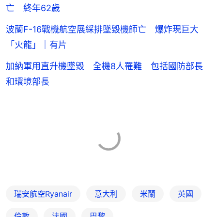
亡 終年62歲
波蘭F-16戰機航空展綵排墜毀機師亡 爆炸現巨大
「火龍」｜有片
加納軍用直升機墜毀 全機8人罹難 包括國防部長
和環境部長
瑞安航空Ryanair
意大利
米蘭
英國
倫敦
法國
巴黎