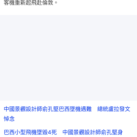
客機重新起飛赴倫敦。
中國景觀設計師俞孔堅巴西墜機遇難 總統盧拉發文
悼念
巴西小型飛機墜毀4死 中國景觀設計師俞孔堅身