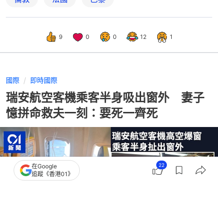
9
0
0
12
1
國際
即時國際
瑞安航空客機乘客半身吸出窗外 妻子
憶拼命救夫一刻：要死一齊死
22
在Google
追蹤《香港01》