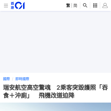
繁
|
简
國際
即時國際
瑞安航空高空驚魂 2乘客突毀護照「吞
食＋沖廁」 飛機改道迫降