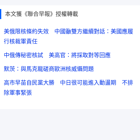
本文獲《聯合早報》授權轉載
美俄限核條約失效 中國籲雙方繼續對話：美國應履
行核裁軍責任
中俄傳秘密核試 美高官：將採取對等回應
默茨：與馬克龍磋商歐洲核威懾問題
高市早苗自民黨大勝 中日很可能進入動盪期 不排
除軍事緊張