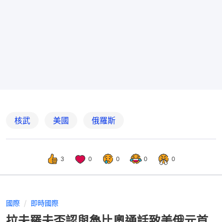
核武
美國
俄羅斯
3
0
0
0
0
國際
即時國際
拉夫羅夫否認與魯比奧通話致美俄元首