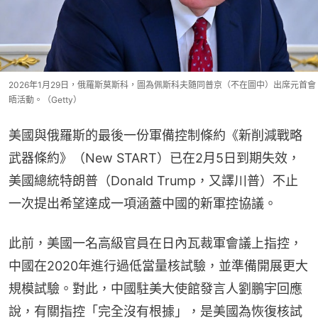
2026年1月29日，俄羅斯莫斯科，圖為佩斯科夫隨同普京（不在圖中）出席元首會
晤活動。（Getty）
美國與俄羅斯的最後一份軍備控制條約《新削減戰略
武器條約》（New START）已在2月5日到期失效，
美國總統特朗普（Donald Trump，又譯川普）不止
一次提出希望達成一項涵蓋中國的新軍控協議。
此前，美國一名高級官員在日內瓦裁軍會議上指控，
中國在2020年進行過低當量核試驗，並準備開展更大
規模試驗。對此，中國駐美大使館發言人劉鵬宇回應
說，有關指控「完全沒有根據」，是美國為恢復核試