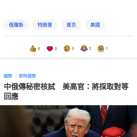
俄羅斯
特朗普
普京
美國
6
0
0
2
1
國際
即時國際
中俄傳秘密核試 美高官：將採取對等
回應