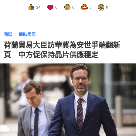
24
0
0
5
0
國際
即時國際
荷蘭貿易大臣訪華冀為安世爭端翻新
頁 中方促保持晶片供應穩定