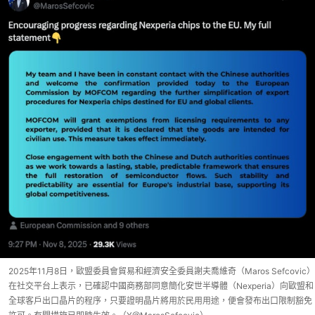
2025年11月8日，歐盟委員會貿易和經濟安全委員謝夫喬維奇（Maros Sefcovic）
在社交平台上表示，已確認中國商務部同意簡化安世半導體（Nexperia）向歐盟和
全球客戶出口晶片的程序，只要證明晶片將用於民用用途，便會發布出口限制豁免