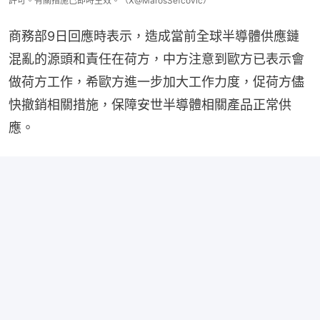
許可。有關措施已即時生效。（X@MarosSefcovic）
商務部9日回應時表示，造成當前全球半導體供應鏈
混亂的源頭和責任在荷方，中方注意到歐方已表示會
做荷方工作，希歐方進一步加大工作力度，促荷方儘
快撤銷相關措施，保障安世半導體相關產品正常供
應。