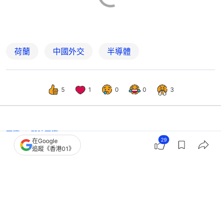
荷蘭
中國外交
半導體
5
1
0
0
3
國際
即時國際
29
在Google
歐洲車企供應鏈受壓 歐盟或暫時解禁
追蹤《香港01》
中國晶片企業應急