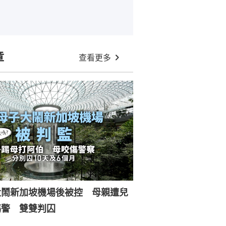
章
查看更多
大鬧新加坡機場後被控 母親遭兒
傷警 雙雙判囚