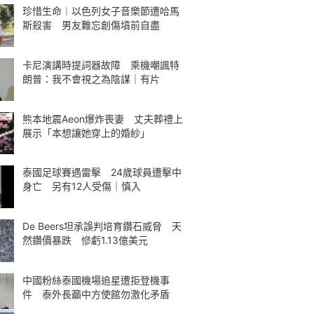
珍惜生命︱以色列女子音樂節遭哈馬
斯殺害 男友難忘創傷墳前自盡
卡尼演講時提詞器故障 乘機嘲諷特
朗普：我不會視之為陰謀｜有片
熊本地震Aeon爆炸喪妻 丈夫葬禮上
展示「本想讓她穿上的婚紗」
泰國足球賽遇雷擊 24歲球員遭擊中
身亡 另有12人受傷｜慎入
De Beers坦承誤判培育鑽石威脅 天
然鑽價暴跌 慘虧1.13億美元
中國粉絲泰國機場追星遭拒登機事
件 泰外長籲中方使館勿激化矛盾