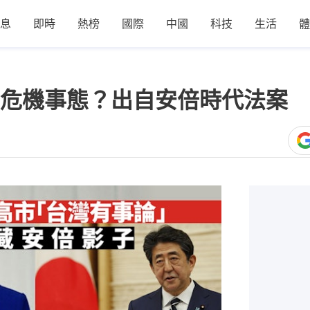
息
即時
熱榜
國際
中國
科技
生活
體
危機事態？出自安倍時代法案 
0