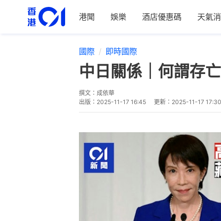
港聞
娛樂
酒店優惠碼
天氣消
國際
即時國際
中日關係｜何謂存亡
撰文：
成依華
出版：
2025-11-17 16:45
更新：
2025-11-17 17:3