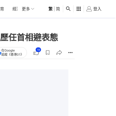
育
經濟
更多
01深圳
繁
觀點
|
简
健康
好食玩飛
登入
女
歷任首相避表態
19
在Google
追蹤《香港01》