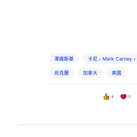
澤連斯基
卡尼﹙Mark Carney﹚
烏克蘭
加拿大
美國
4
0