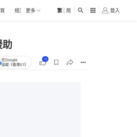
育
經濟
更多
01深圳
繁
觀點
|
简
健康
好食玩飛
登入
女
援助
10
在Google
追蹤《香港01》