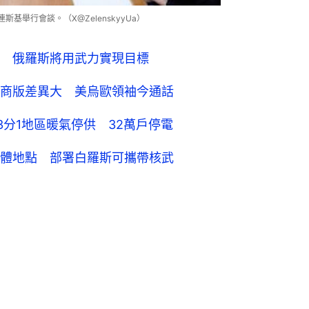
斯基舉行會談。（X@ZelenskyyUa）
 俄羅斯將用武力實現目標
商版差異大 美烏歐領袖今通話
3分1地區暖氣停供 32萬戶停電
體地點 部署白羅斯可攜帶核武