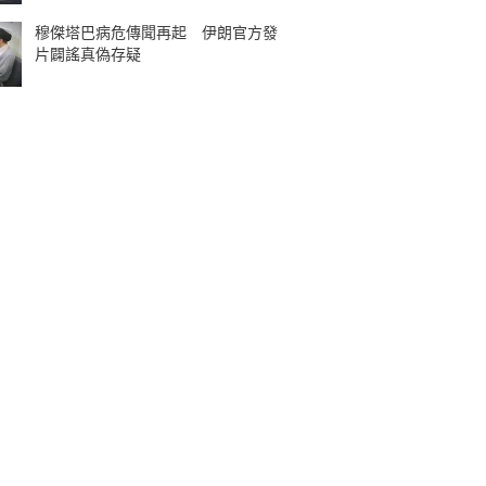
穆傑塔巴病危傳聞再起 伊朗官方發
片闢謠真偽存疑