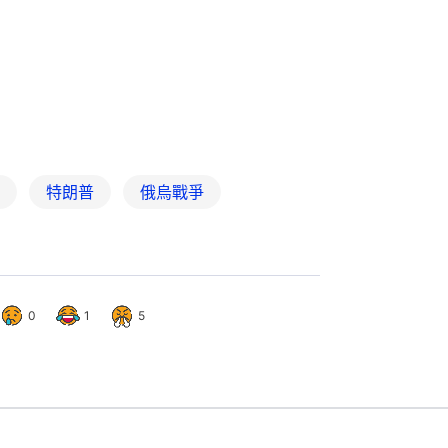
特朗普
俄烏戰爭
0
1
5