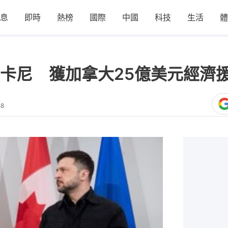
息
即時
熱榜
國際
中國
科技
生活
體
卡尼 獲加拿大25億美元經濟
58