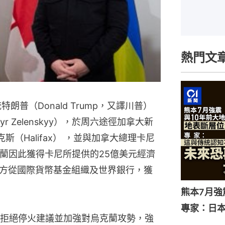
熱門文
朗普（Donald Trump，又譯川普）
r Zelenskyy），於周六途徑加拿大新
法克斯（Halifax） ，並與加拿大總理卡尼
。烏克蘭因此獲得卡尼所提供的25億美元經濟
方從國際貨幣基金組織及世界銀行，獲
熊本7月
專家：日
拒絕停火建議並加強對烏克蘭攻勢，強