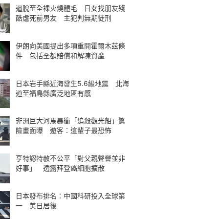
逼脫至全裸火燒體毛 日女找朋友殘
酷虐死前男友 主犯判無期徒刑
伊朗向美國提出多項重開霍爾木茲條
件 包括全額賠償和解凍資產
日本岩手縣近海發生5.6級地震 北海
道至福島縣廣泛地區有感
非洲巨大河馬暴衝「追殺觀光船」驚
險畫面曝 遊客：這輩子最恐怖
亨特認特赦不公平「對父親聲譽並非
好事」 透露拜登癌細胞擴散
日本發布排名：中國科研投入全球第
一 美日居後