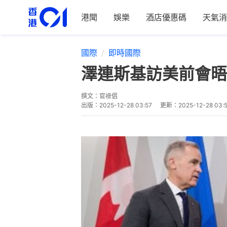
港聞
娛樂
酒店優惠碼
天氣消
國際
即時國際
澤連斯基訪美前會晤
撰文：
官祿倡
出版：
2025-12-28 03:57
更新：
2025-12-28 03: